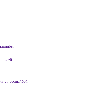
и,шайбы
панелей
лу с пресшайбой