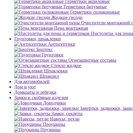
Герметики акриловые
Герметики битумные
Герметики силиконовые
Жидкие гвозди
Очистители монтажной 
Пена монтажная
Пистолеты для пены
Грунтовки, шпаклевки
Антисептики
Биотекс
Грунтовки
Огнезащитные составы
Стекло жидкое
Шпаклевки
Шпакрил
Для автомобилей
Дом и уют
Домкраты и лебедки
Замки и скобяные изделия
Доводчики
Завертки, задвижки, заще
Замки, секреты
Навесы, петли
Проушины
Пружины