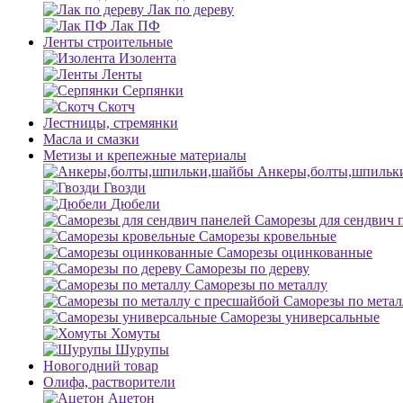
Лак по дереву
Лак ПФ
Ленты строительные
Изолента
Ленты
Серпянки
Скотч
Лестницы, стремянки
Масла и смазки
Метизы и крепежные материалы
Анкеры,болты,шпильк
Гвозди
Дюбели
Саморезы для сендвич 
Саморезы кровельные
Саморезы оцинкованные
Саморезы по дереву
Саморезы по металлу
Саморезы по метал
Саморезы универсальные
Хомуты
Шурупы
Новогодний товар
Олифа, растворители
Ацетон