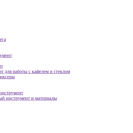
ега
умент
нт
т для работы с кафелем и стеклом
миксеры
инструмент
й инструмент и материалы