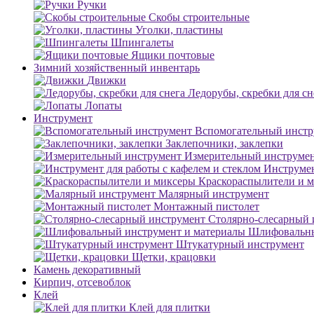
Ручки
Скобы строительные
Уголки, пластины
Шпингалеты
Ящики почтовые
Зимний хозяйственный инвентарь
Движки
Ледорубы, скребки для сн
Лопаты
Инструмент
Вспомогательный инстр
Заклепочники, заклепки
Измерительный инструме
Инструмен
Краскораспылители и 
Малярный инструмент
Монтажный пистолет
Столярно-слесарный 
Шлифовальны
Штукатурный инструмент
Щетки, крацовки
Камень декоративный
Кирпич, отсевоблок
Клей
Клей для плитки