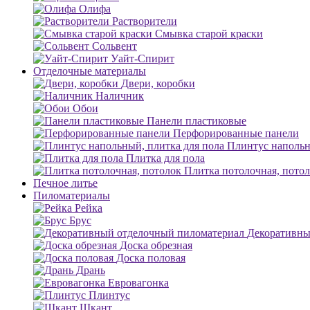
Олифа
Растворители
Смывка старой краски
Сольвент
Уайт-Спирит
Отделочные материалы
Двери, коробки
Наличник
Обои
Панели пластиковые
Перфорированные панели
Плинтус напольн
Плитка для пола
Плитка потолочная, пото
Печное литье
Пиломатериалы
Рейка
Брус
Декоративны
Доска обрезная
Доска половая
Дрань
Евровагонка
Плинтус
Шкант