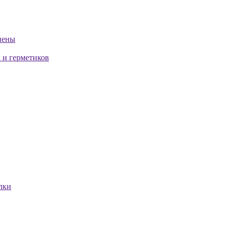
пены
 и герметиков
лки