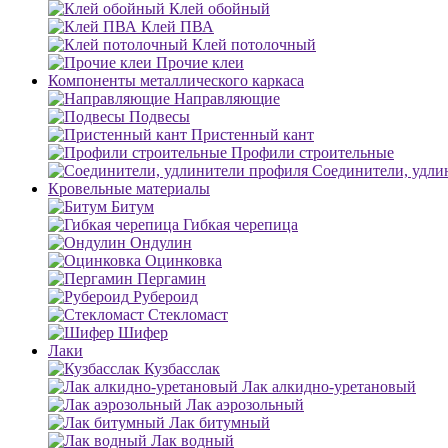
Клей обойный
Клей ПВА
Клей потолочный
Прочие клеи
Компоненты металлического каркаса
Направляющие
Подвесы
Пристенный кант
Профили строительные
Соединители, удли
Кровельные материалы
Битум
Гибкая черепица
Ондулин
Оцинковка
Пергамин
Рубероид
Стекломаст
Шифер
Лаки
Кузбасслак
Лак алкидно-уретановый
Лак аэрозольный
Лак битумный
Лак водный