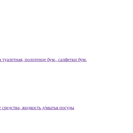
 туалетная, полотенце бум., салфетки бум.
 средства, жидкость д/мытья посуды