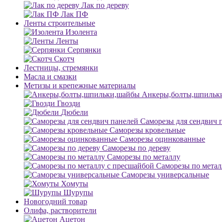
Лак по дереву
Лак ПФ
Ленты строительные
Изолента
Ленты
Серпянки
Скотч
Лестницы, стремянки
Масла и смазки
Метизы и крепежные материалы
Анкеры,болты,шпильк
Гвозди
Дюбели
Саморезы для сендвич 
Саморезы кровельные
Саморезы оцинкованные
Саморезы по дереву
Саморезы по металлу
Саморезы по метал
Саморезы универсальные
Хомуты
Шурупы
Новогодний товар
Олифа, растворители
Ацетон