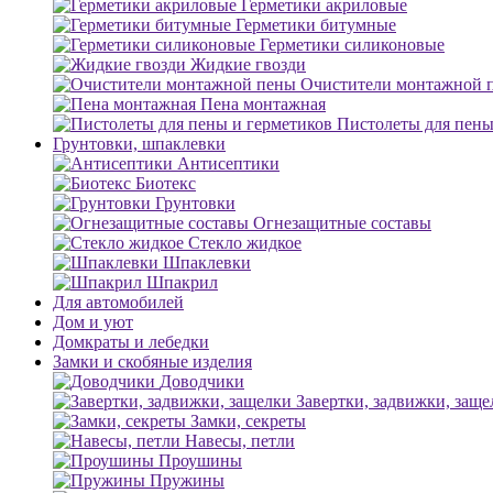
Герметики акриловые
Герметики битумные
Герметики силиконовые
Жидкие гвозди
Очистители монтажной 
Пена монтажная
Пистолеты для пены
Грунтовки, шпаклевки
Антисептики
Биотекс
Грунтовки
Огнезащитные составы
Стекло жидкое
Шпаклевки
Шпакрил
Для автомобилей
Дом и уют
Домкраты и лебедки
Замки и скобяные изделия
Доводчики
Завертки, задвижки, заще
Замки, секреты
Навесы, петли
Проушины
Пружины