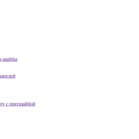
и,шайбы
панелей
лу с пресшайбой