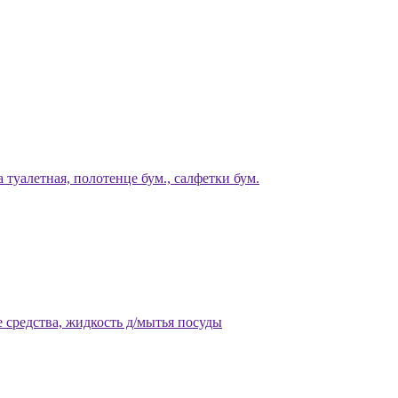
 туалетная, полотенце бум., салфетки бум.
 средства, жидкость д/мытья посуды