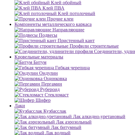
Клей обойный
Клей ПВА
Клей потолочный
Прочие клеи
Компоненты металлического каркаса
Направляющие
Подвесы
Пристенный кант
Профили строительные
Соединители, удли
Кровельные материалы
Битум
Гибкая черепица
Ондулин
Оцинковка
Пергамин
Рубероид
Стекломаст
Шифер
Лаки
Кузбасслак
Лак алкидно-уретановый
Лак аэрозольный
Лак битумный
Лак водный