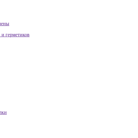
пены
 и герметиков
лки