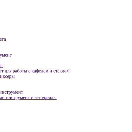
ега
умент
нт
т для работы с кафелем и стеклом
миксеры
инструмент
й инструмент и материалы