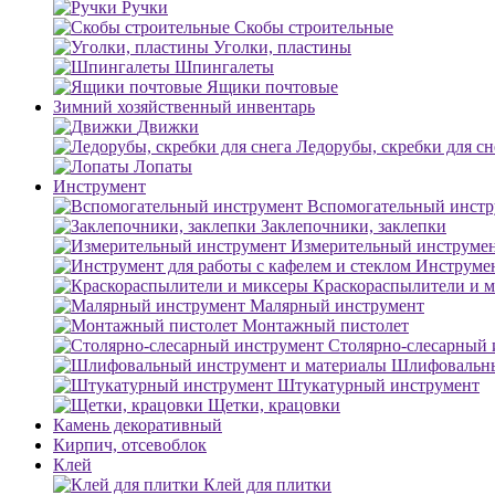
Ручки
Скобы строительные
Уголки, пластины
Шпингалеты
Ящики почтовые
Зимний хозяйственный инвентарь
Движки
Ледорубы, скребки для сн
Лопаты
Инструмент
Вспомогательный инстр
Заклепочники, заклепки
Измерительный инструме
Инструмен
Краскораспылители и 
Малярный инструмент
Монтажный пистолет
Столярно-слесарный 
Шлифовальны
Штукатурный инструмент
Щетки, крацовки
Камень декоративный
Кирпич, отсевоблок
Клей
Клей для плитки