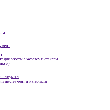
ега
умент
нт
т для работы с кафелем и стеклом
миксеры
инструмент
й инструмент и материалы