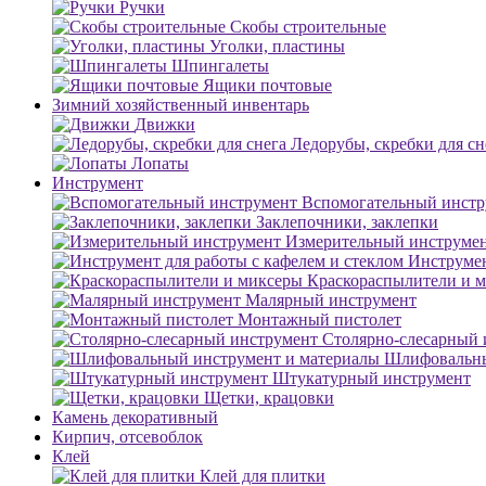
Ручки
Скобы строительные
Уголки, пластины
Шпингалеты
Ящики почтовые
Зимний хозяйственный инвентарь
Движки
Ледорубы, скребки для сн
Лопаты
Инструмент
Вспомогательный инстр
Заклепочники, заклепки
Измерительный инструме
Инструмен
Краскораспылители и 
Малярный инструмент
Монтажный пистолет
Столярно-слесарный 
Шлифовальны
Штукатурный инструмент
Щетки, крацовки
Камень декоративный
Кирпич, отсевоблок
Клей
Клей для плитки