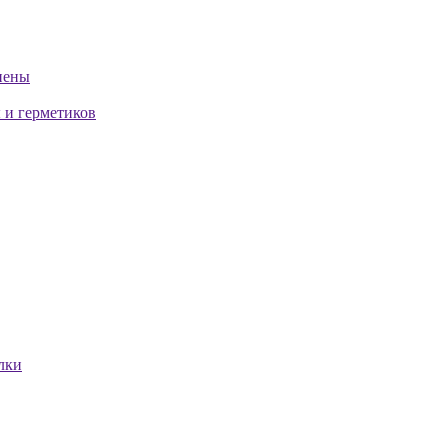
пены
 и герметиков
лки