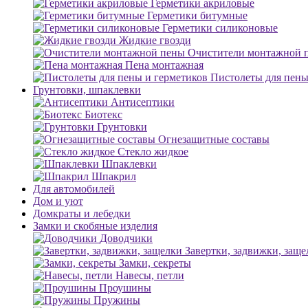
Герметики акриловые
Герметики битумные
Герметики силиконовые
Жидкие гвозди
Очистители монтажной 
Пена монтажная
Пистолеты для пены
Грунтовки, шпаклевки
Антисептики
Биотекс
Грунтовки
Огнезащитные составы
Стекло жидкое
Шпаклевки
Шпакрил
Для автомобилей
Дом и уют
Домкраты и лебедки
Замки и скобяные изделия
Доводчики
Завертки, задвижки, заще
Замки, секреты
Навесы, петли
Проушины
Пружины