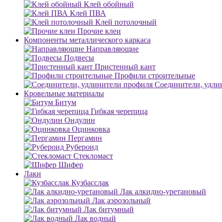
Клей обойный
Клей ПВА
Клей потолочный
Прочие клеи
Компоненты металлического каркаса
Направляющие
Подвесы
Пристенный кант
Профили строительные
Соединители, удли
Кровельные материалы
Битум
Гибкая черепица
Ондулин
Оцинковка
Пергамин
Рубероид
Стекломаст
Шифер
Лаки
Кузбасслак
Лак алкидно-уретановый
Лак аэрозольный
Лак битумный
Лак водный