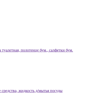
 туалетная, полотенце бум., салфетки бум.
 средства, жидкость д/мытья посуды