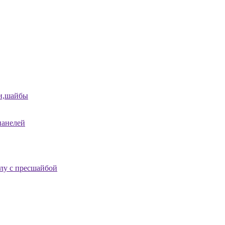
и,шайбы
панелей
лу с пресшайбой