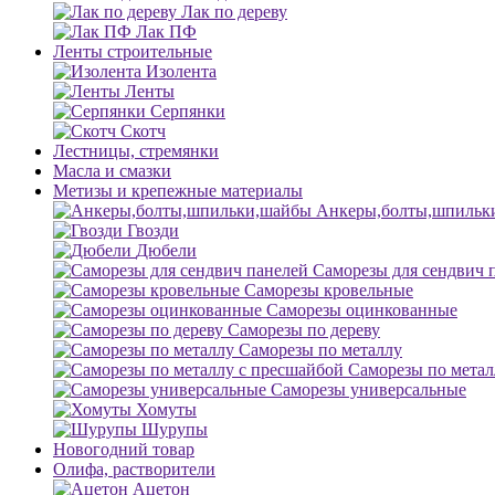
Лак по дереву
Лак ПФ
Ленты строительные
Изолента
Ленты
Серпянки
Скотч
Лестницы, стремянки
Масла и смазки
Метизы и крепежные материалы
Анкеры,болты,шпильк
Гвозди
Дюбели
Саморезы для сендвич 
Саморезы кровельные
Саморезы оцинкованные
Саморезы по дереву
Саморезы по металлу
Саморезы по метал
Саморезы универсальные
Хомуты
Шурупы
Новогодний товар
Олифа, растворители
Ацетон