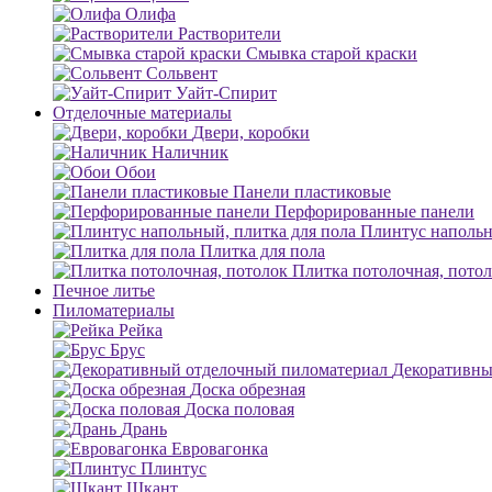
Олифа
Растворители
Смывка старой краски
Сольвент
Уайт-Спирит
Отделочные материалы
Двери, коробки
Наличник
Обои
Панели пластиковые
Перфорированные панели
Плинтус напольн
Плитка для пола
Плитка потолочная, пото
Печное литье
Пиломатериалы
Рейка
Брус
Декоративны
Доска обрезная
Доска половая
Дрань
Евровагонка
Плинтус
Шкант