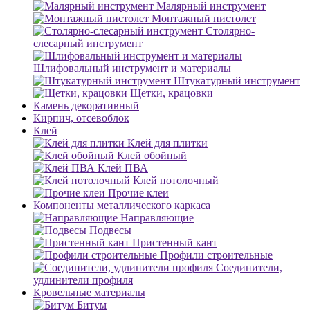
Малярный инструмент
Монтажный пистолет
Столярно-
слесарный инструмент
Шлифовальный инструмент и материалы
Штукатурный инструмент
Щетки, крацовки
Камень декоративный
Кирпич, отсевоблок
Клей
Клей для плитки
Клей обойный
Клей ПВА
Клей потолочный
Прочие клеи
Компоненты металлического каркаса
Направляющие
Подвесы
Пристенный кант
Профили строительные
Соединители,
удлинители профиля
Кровельные материалы
Битум