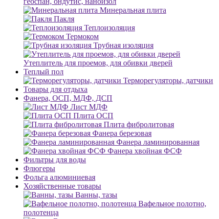
геоспан, ондутис, наноизол
Минеральная плита
Пакля
Теплоизоляция
Термоком
Трубная изоляция
Утеплитель для проемов, для обивки дверей
Теплый пол
Терморегуляторы, датчики
Товары для отдыха
Фанера, ОСП, МДФ, ДСП
Лист МДФ
Плита ОСП
Плита фибролитовая
Фанера березовая
Фанера ламинированная
Фанера хвойная ФСФ
Фильтры для воды
Флюгеры
Фольга алюминиевая
Хозяйственные товары
Ванны, тазы
Вафельное полотно,
полотенца