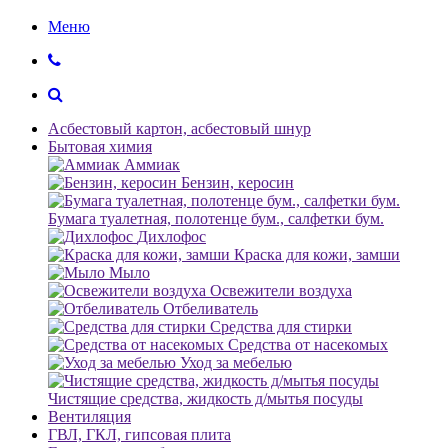
Меню
Асбестовый картон, асбестовый шнур
Бытовая химия
Аммиак
Бензин, керосин
Бумага туалетная, полотенце бум., салфетки бум.
Дихлофос
Краска для кожи, замши
Мыло
Освежители воздуха
Отбеливатель
Средства для стирки
Средства от насекомых
Уход за мебелью
Чистящие средства, жидкость д/мытья посуды
Вентиляция
ГВЛ, ГКЛ, гипсовая плита