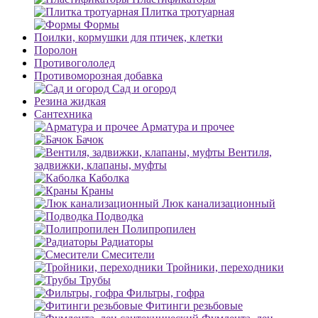
Плитка тротуарная
Формы
Поилки, кормушки для птичек, клетки
Поролон
Противогололед
Противоморозная добавка
Сад и огород
Резина жидкая
Сантехника
Арматура и прочее
Бачок
Вентиля,
задвижки, клапаны, муфты
Каболка
Краны
Люк канализационный
Подводка
Полипропилен
Радиаторы
Смесители
Тройники, переходники
Трубы
Фильтры, гофра
Фитинги резьбовые