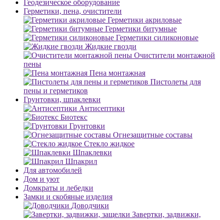
Геодезическое оборудование
Герметики, пена, очистители
Герметики акриловые
Герметики битумные
Герметики силиконовые
Жидкие гвозди
Очистители монтажной
пены
Пена монтажная
Пистолеты для
пены и герметиков
Грунтовки, шпаклевки
Антисептики
Биотекс
Грунтовки
Огнезащитные составы
Стекло жидкое
Шпаклевки
Шпакрил
Для автомобилей
Дом и уют
Домкраты и лебедки
Замки и скобяные изделия
Доводчики
Завертки, задвижки,