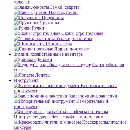
защелки
Замки, секреты
Навесы, петли
Проушины
Пружины
Ручки
Скобы строительные
Уголки, пластины
Шпингалеты
Ящики почтовые
Зимний хозяйственный инвентарь
Движки
Ледорубы, скребки для
снега
Лопаты
Инструмент
Вспомогательный
инструмент
Заклепочники, заклепки
Измерительный
инструмент
Инструмент для работы с кафелем и стеклом
Краскораспылители и
миксеры