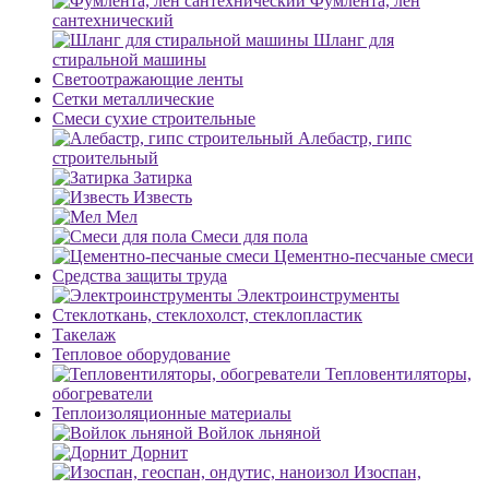
Фумлента, лен
сантехнический
Шланг для
стиральной машины
Светоотражающие ленты
Сетки металлические
Смеси сухие строительные
Алебастр, гипс
строительный
Затирка
Известь
Мел
Смеси для пола
Цементно-песчаные смеси
Средства защиты труда
Электроинструменты
Стеклоткань, стеклохолст, стеклопластик
Такелаж
Тепловое оборудование
Тепловентиляторы,
обогреватели
Теплоизоляционные материалы
Войлок льняной
Дорнит
Изоспан,