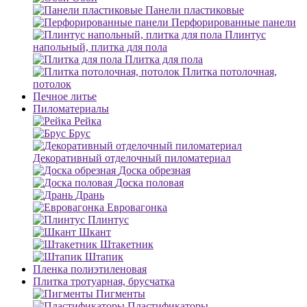
Панели пластиковые
Перфорированные панели
Плинтус
напольный, плитка для пола
Плитка для пола
Плитка потолочная,
потолок
Печное литье
Пиломатериалы
Рейка
Брус
Декоративный отделочный пиломатериал
Доска обрезная
Доска половая
Дрань
Евровагонка
Плинтус
Шкант
Штакетник
Штапик
Пленка полиэтиленовая
Плитка тротуарная, брусчатка
Пигменты
Пластификаторы