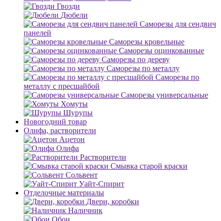
Гвозди
Дюбели
Саморезы для сендвич
панелей
Саморезы кровельные
Саморезы оцинкованные
Саморезы по дереву
Саморезы по металлу
Саморезы по
металлу с пресшайбой
Саморезы универсальные
Хомуты
Шурупы
Новогодний товар
Олифа, растворители
Ацетон
Олифа
Растворители
Смывка старой краски
Сольвент
Уайт-Спирит
Отделочные материалы
Двери, коробки
Наличник
Обои