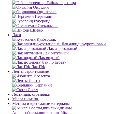
Гибкая черепица
Ондулин
Оцинковка
Пергамин
Рубероид
Стекломаст
Шифер
Лаки
Кузбасслак
Лак алкидно-уретановый
Лак аэрозольный
Лак битумный
Лак водный
Лак по дереву
Лак ПФ
Ленты строительные
Изолента
Ленты
Серпянки
Скотч
Лестницы, стремянки
Масла и смазки
Метизы и крепежные материалы
Анкеры,болты,шпильки,шайбы