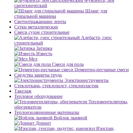
Фумлента, лен
сантехнический
Шланг для
стиральной машины
Светоотражающие ленты
Сетки металлические
Смеси сухие строительные
Алебастр, гипс
строительный
Затирка
Известь
Мел
Смеси для пола
Цементно-песчаные смеси
Средства защиты труда
Электроинструменты
Стеклоткань, стеклохолст, стеклопластик
Такелаж
Тепловое оборудование
Тепловентиляторы,
обогреватели
Теплоизоляционные материалы
Войлок льняной
Дорнит
Изоспан,