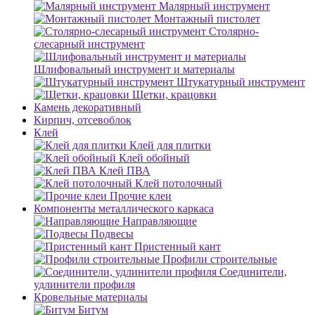
Малярный инструмент
Монтажный пистолет
Столярно-
слесарный инструмент
Шлифовальный инструмент и материалы
Штукатурный инструмент
Щетки, крацовки
Камень декоративный
Кирпич, отсевоблок
Клей
Клей для плитки
Клей обойный
Клей ПВА
Клей потолочный
Прочие клеи
Компоненты металлического каркаса
Направляющие
Подвесы
Пристенный кант
Профили строительные
Соединители,
удлинители профиля
Кровельные материалы
Битум