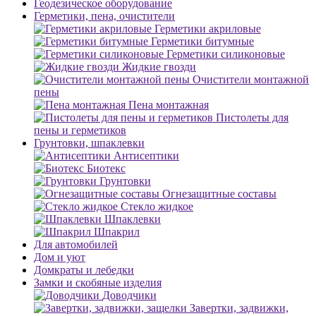
Геодезическое оборудование
Герметики, пена, очистители
Герметики акриловые
Герметики битумные
Герметики силиконовые
Жидкие гвозди
Очистители монтажной
пены
Пена монтажная
Пистолеты для
пены и герметиков
Грунтовки, шпаклевки
Антисептики
Биотекс
Грунтовки
Огнезащитные составы
Стекло жидкое
Шпаклевки
Шпакрил
Для автомобилей
Дом и уют
Домкраты и лебедки
Замки и скобяные изделия
Доводчики
Завертки, задвижки,