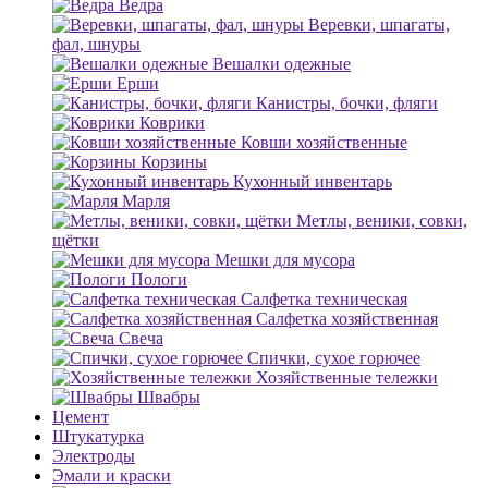
Ведра
Веревки, шпагаты,
фал, шнуры
Вешалки одежные
Ерши
Канистры, бочки, фляги
Коврики
Ковши хозяйственные
Корзины
Кухонный инвентарь
Марля
Метлы, веники, совки,
щётки
Мешки для мусора
Пологи
Салфетка техническая
Салфетка хозяйственная
Свеча
Спички, сухое горючее
Хозяйственные тележки
Швабры
Цемент
Штукатурка
Электроды
Эмали и краски