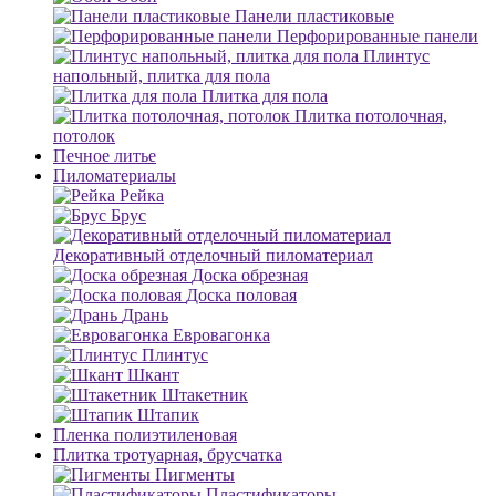
Панели пластиковые
Перфорированные панели
Плинтус
напольный, плитка для пола
Плитка для пола
Плитка потолочная,
потолок
Печное литье
Пиломатериалы
Рейка
Брус
Декоративный отделочный пиломатериал
Доска обрезная
Доска половая
Дрань
Евровагонка
Плинтус
Шкант
Штакетник
Штапик
Пленка полиэтиленовая
Плитка тротуарная, брусчатка
Пигменты
Пластификаторы