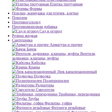
Плитка тротуарная
Формы
Поилки, кормушки для птичек, клетки
Поролон
Противогололед
Противоморозная добавка
Сад и огород
Резина жидкая
Сантехника
Арматура и прочее
Бачок
Вентиля,
задвижки, клапаны, муфты
Каболка
Краны
Люк канализационный
Подводка
Полипропилен
Радиаторы
Смесители
Тройники, переходники
Трубы
Фильтры, гофра
Фитинги резьбовые