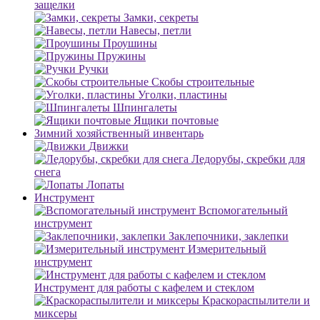
защелки
Замки, секреты
Навесы, петли
Проушины
Пружины
Ручки
Скобы строительные
Уголки, пластины
Шпингалеты
Ящики почтовые
Зимний хозяйственный инвентарь
Движки
Ледорубы, скребки для
снега
Лопаты
Инструмент
Вспомогательный
инструмент
Заклепочники, заклепки
Измерительный
инструмент
Инструмент для работы с кафелем и стеклом
Краскораспылители и
миксеры