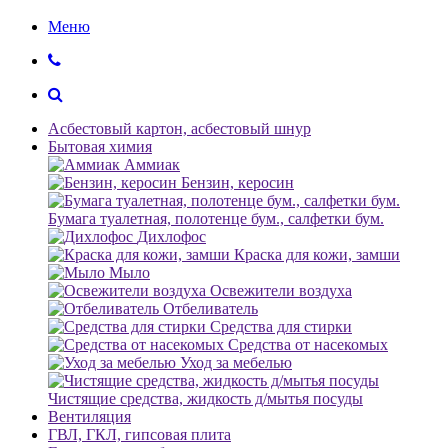
Меню
Асбестовый картон, асбестовый шнур
Бытовая химия
Аммиак
Бензин, керосин
Бумага туалетная, полотенце бум., салфетки бум.
Дихлофос
Краска для кожи, замши
Мыло
Освежители воздуха
Отбеливатель
Средства для стирки
Средства от насекомых
Уход за мебелью
Чистящие средства, жидкость д/мытья посуды
Вентиляция
ГВЛ, ГКЛ, гипсовая плита