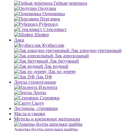
Гибкая черепица
Ондулин
Оцинковка
Пергамин
Рубероид
Стекломаст
Шифер
Лаки
Кузбасслак
Лак алкидно-уретановый
Лак аэрозольный
Лак битумный
Лак водный
Лак по дереву
Лак ПФ
Ленты строительные
Изолента
Ленты
Серпянки
Скотч
Лестницы, стремянки
Масла и смазки
Метизы и крепежные материалы
Анкеры,болты,шпильки,шайбы