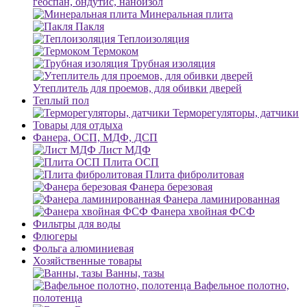
геоспан, ондутис, наноизол
Минеральная плита
Пакля
Теплоизоляция
Термоком
Трубная изоляция
Утеплитель для проемов, для обивки дверей
Теплый пол
Терморегуляторы, датчики
Товары для отдыха
Фанера, ОСП, МДФ, ДСП
Лист МДФ
Плита ОСП
Плита фибролитовая
Фанера березовая
Фанера ламинированная
Фанера хвойная ФСФ
Фильтры для воды
Флюгеры
Фольга алюминиевая
Хозяйственные товары
Ванны, тазы
Вафельное полотно,
полотенца