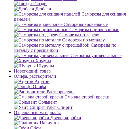
Гвозди
Дюбели
Саморезы для сендвич
панелей
Саморезы кровельные
Саморезы оцинкованные
Саморезы по дереву
Саморезы по металлу
Саморезы по
металлу с пресшайбой
Саморезы универсальные
Хомуты
Шурупы
Новогодний товар
Олифа, растворители
Ацетон
Олифа
Растворители
Смывка старой краски
Сольвент
Уайт-Спирит
Отделочные материалы
Двери, коробки
Наличник
Обои