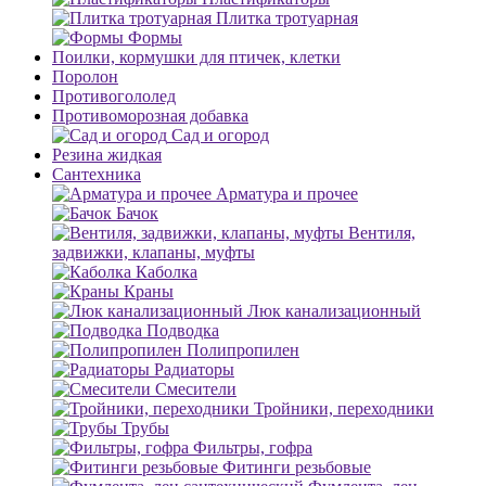
Плитка тротуарная
Формы
Поилки, кормушки для птичек, клетки
Поролон
Противогололед
Противоморозная добавка
Сад и огород
Резина жидкая
Сантехника
Арматура и прочее
Бачок
Вентиля,
задвижки, клапаны, муфты
Каболка
Краны
Люк канализационный
Подводка
Полипропилен
Радиаторы
Смесители
Тройники, переходники
Трубы
Фильтры, гофра
Фитинги резьбовые