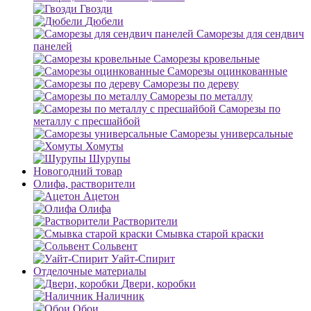
Гвозди
Дюбели
Саморезы для сендвич
панелей
Саморезы кровельные
Саморезы оцинкованные
Саморезы по дереву
Саморезы по металлу
Саморезы по
металлу с пресшайбой
Саморезы универсальные
Хомуты
Шурупы
Новогодний товар
Олифа, растворители
Ацетон
Олифа
Растворители
Смывка старой краски
Сольвент
Уайт-Спирит
Отделочные материалы
Двери, коробки
Наличник
Обои