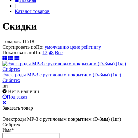
Главная
|
Каталог товаров
Скидки
Товаров:
11518
Сортировать по
По
:
умолчанию
цене
рейтингу
Показывать по
По
:
12
48
Все
Электроды МР-3 с рутиловым покрытием (D-3мм) (1кг)
Сибртех
шт
Нет в наличии
Под заказ
Заказать товар
Электроды МР-3 с рутиловым покрытием (D-3мм) (1кг)
Сибртех
Имя
*