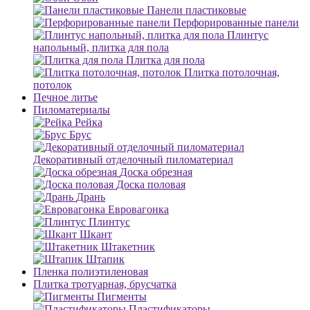
Панели пластиковые
Перфорированные панели
Плинтус
напольный, плитка для пола
Плитка для пола
Плитка потолочная,
потолок
Печное литье
Пиломатериалы
Рейка
Брус
Декоративный отделочный пиломатериал
Доска обрезная
Доска половая
Дрань
Евровагонка
Плинтус
Шкант
Штакетник
Штапик
Пленка полиэтиленовая
Плитка тротуарная, брусчатка
Пигменты
Пластификаторы