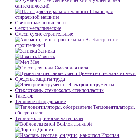
Фумлента, лен
сантехнический
Шланг для
стиральной машины
Светоотражающие ленты
Сетки металлические
Смеси сухие строительные
Алебастр, гипс
строительный
Затирка
Известь
Мел
Смеси для пола
Цементно-песчаные смеси
Средства защиты труда
Электроинструменты
Стеклоткань, стеклохолст, стеклопластик
Такелаж
Тепловое оборудование
Тепловентиляторы,
обогреватели
Теплоизоляционные материалы
Войлок льняной
Дорнит
Изоспан,