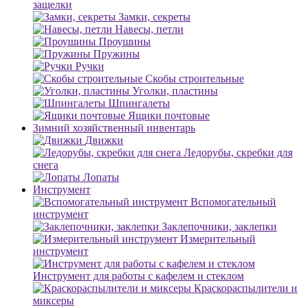
защелки
Замки, секреты
Навесы, петли
Проушины
Пружины
Ручки
Скобы строительные
Уголки, пластины
Шпингалеты
Ящики почтовые
Зимний хозяйственный инвентарь
Движки
Ледорубы, скребки для
снега
Лопаты
Инструмент
Вспомогательный
инструмент
Заклепочники, заклепки
Измерительный
инструмент
Инструмент для работы с кафелем и стеклом
Краскораспылители и
миксеры