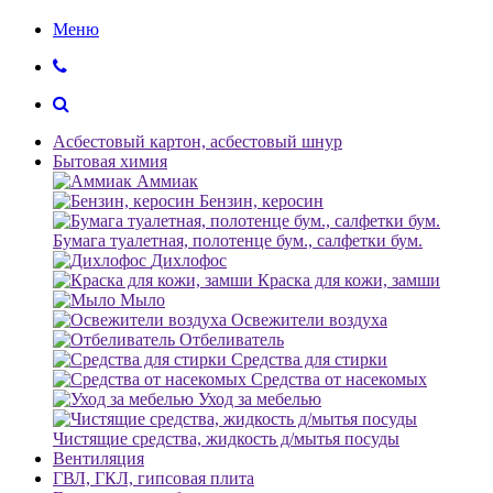
Меню
Асбестовый картон, асбестовый шнур
Бытовая химия
Аммиак
Бензин, керосин
Бумага туалетная, полотенце бум., салфетки бум.
Дихлофос
Краска для кожи, замши
Мыло
Освежители воздуха
Отбеливатель
Средства для стирки
Средства от насекомых
Уход за мебелью
Чистящие средства, жидкость д/мытья посуды
Вентиляция
ГВЛ, ГКЛ, гипсовая плита