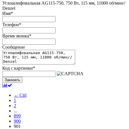
Углошлифовальная AG115-750, 750 Вт, 115 мм, 11000 об/мин//
Denzel
Имя
*
Телефон
*
Время звонка
*
Сообщение
Код с картинки
*
Заказать
← Ctrl
1
2
...
899
900
901