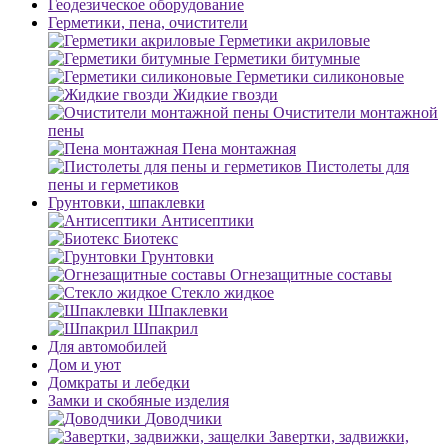
Геодезическое оборудование
Герметики, пена, очистители
Герметики акриловые
Герметики битумные
Герметики силиконовые
Жидкие гвозди
Очистители монтажной
пены
Пена монтажная
Пистолеты для
пены и герметиков
Грунтовки, шпаклевки
Антисептики
Биотекс
Грунтовки
Огнезащитные составы
Стекло жидкое
Шпаклевки
Шпакрил
Для автомобилей
Дом и уют
Домкраты и лебедки
Замки и скобяные изделия
Доводчики
Завертки, задвижки,