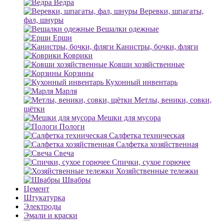
Ведра
Веревки, шпагаты,
фал, шнуры
Вешалки одежные
Ерши
Канистры, бочки, фляги
Коврики
Ковши хозяйственные
Корзины
Кухонный инвентарь
Марля
Метлы, веники, совки,
щётки
Мешки для мусора
Пологи
Салфетка техническая
Салфетка хозяйственная
Свеча
Спички, сухое горючее
Хозяйственные тележки
Швабры
Цемент
Штукатурка
Электроды
Эмали и краски