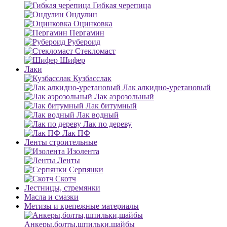
Гибкая черепица
Ондулин
Оцинковка
Пергамин
Рубероид
Стекломаст
Шифер
Лаки
Кузбасслак
Лак алкидно-уретановый
Лак аэрозольный
Лак битумный
Лак водный
Лак по дереву
Лак ПФ
Ленты строительные
Изолента
Ленты
Серпянки
Скотч
Лестницы, стремянки
Масла и смазки
Метизы и крепежные материалы
Анкеры,болты,шпильки,шайбы