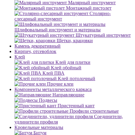
Малярный инструмент
Монтажный пистолет
Столярно-
слесарный инструмент
Шлифовальный инструмент и материалы
Штукатурный инструмент
Щетки, крацовки
Камень декоративный
Кирпич, отсевоблок
Клей
Клей для плитки
Клей обойный
Клей ПВА
Клей потолочный
Прочие клеи
Компоненты металлического каркаса
Направляющие
Подвесы
Пристенный кант
Профили строительные
Соединители,
удлинители профиля
Кровельные материалы
Битум