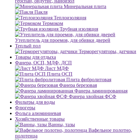
геоспан, ондутис, наноизол
Минеральная плита
Пакля
Теплоизоляция
Термоком
Трубная изоляция
Утеплитель для проемов, для обивки дверей
Теплый пол
Терморегуляторы, датчики
Товары для отдыха
Фанера, ОСП, МДФ, ДСП
Лист МДФ
Плита ОСП
Плита фибролитовая
Фанера березовая
Фанера ламинированная
Фанера хвойная ФСФ
Фильтры для воды
Флюгеры
Фольга алюминиевая
Хозяйственные товары
Ванны, тазы
Вафельное полотно,
полотенца