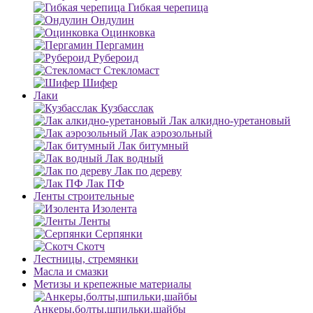
Гибкая черепица
Ондулин
Оцинковка
Пергамин
Рубероид
Стекломаст
Шифер
Лаки
Кузбасслак
Лак алкидно-уретановый
Лак аэрозольный
Лак битумный
Лак водный
Лак по дереву
Лак ПФ
Ленты строительные
Изолента
Ленты
Серпянки
Скотч
Лестницы, стремянки
Масла и смазки
Метизы и крепежные материалы
Анкеры,болты,шпильки,шайбы