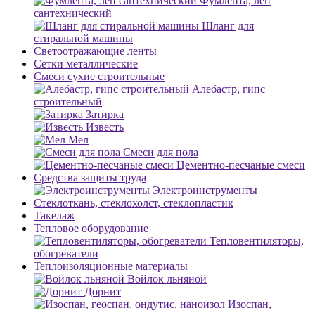
Фумлента, лен
сантехнический
Шланг для
стиральной машины
Светоотражающие ленты
Сетки металлические
Смеси сухие строительные
Алебастр, гипс
строительный
Затирка
Известь
Мел
Смеси для пола
Цементно-песчаные смеси
Средства защиты труда
Электроинструменты
Стеклоткань, стеклохолст, стеклопластик
Такелаж
Тепловое оборудование
Тепловентиляторы,
обогреватели
Теплоизоляционные материалы
Войлок льняной
Дорнит
Изоспан,