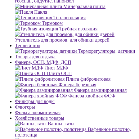
геоспан, ондутис, наноизол
Минеральная плита
Пакля
Теплоизоляция
Термоком
Трубная изоляция
Утеплитель для проемов, для обивки дверей
Теплый пол
Терморегуляторы, датчики
Товары для отдыха
Фанера, ОСП, МДФ, ДСП
Лист МДФ
Плита ОСП
Плита фибролитовая
Фанера березовая
Фанера ламинированная
Фанера хвойная ФСФ
Фильтры для воды
Флюгеры
Фольга алюминиевая
Хозяйственные товары
Ванны, тазы
Вафельное полотно,
полотенца