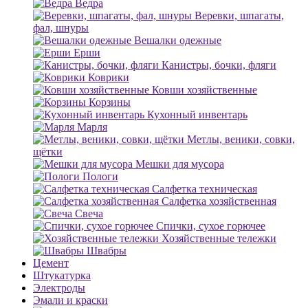
Ведра
Веревки, шпагаты,
фал, шнуры
Вешалки одежные
Ерши
Канистры, бочки, фляги
Коврики
Ковши хозяйственные
Корзины
Кухонный инвентарь
Марля
Метлы, веники, совки,
щётки
Мешки для мусора
Пологи
Салфетка техническая
Салфетка хозяйственная
Свеча
Спички, сухое горючее
Хозяйственные тележки
Швабры
Цемент
Штукатурка
Электроды
Эмали и краски