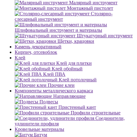
Малярный инструмент
Монтажный пистолет
Столярно-
слесарный инструмент
Шлифовальный инструмент и материалы
Штукатурный инструмент
Щетки, крацовки
Камень декоративный
Кирпич, отсевоблок
Клей
Клей для плитки
Клей обойный
Клей ПВА
Клей потолочный
Прочие клеи
Компоненты металлического каркаса
Направляющие
Подвесы
Пристенный кант
Профили строительные
Соединители,
удлинители профиля
Кровельные материалы
Битум