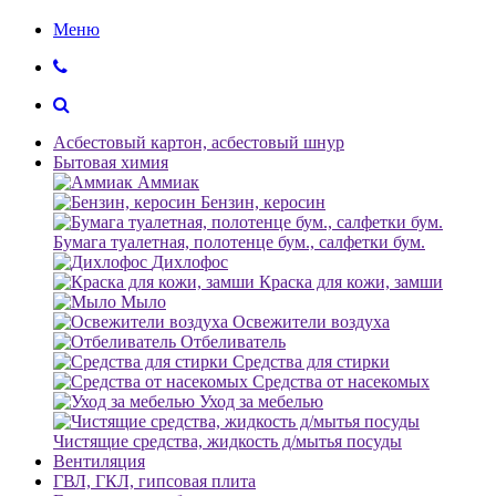
Меню
Асбестовый картон, асбестовый шнур
Бытовая химия
Аммиак
Бензин, керосин
Бумага туалетная, полотенце бум., салфетки бум.
Дихлофос
Краска для кожи, замши
Мыло
Освежители воздуха
Отбеливатель
Средства для стирки
Средства от насекомых
Уход за мебелью
Чистящие средства, жидкость д/мытья посуды
Вентиляция
ГВЛ, ГКЛ, гипсовая плита