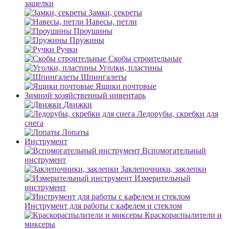
защелки
Замки, секреты
Навесы, петли
Проушины
Пружины
Ручки
Скобы строительные
Уголки, пластины
Шпингалеты
Ящики почтовые
Зимний хозяйственный инвентарь
Движки
Ледорубы, скребки для
снега
Лопаты
Инструмент
Вспомогательный
инструмент
Заклепочники, заклепки
Измерительный
инструмент
Инструмент для работы с кафелем и стеклом
Краскораспылители и
миксеры