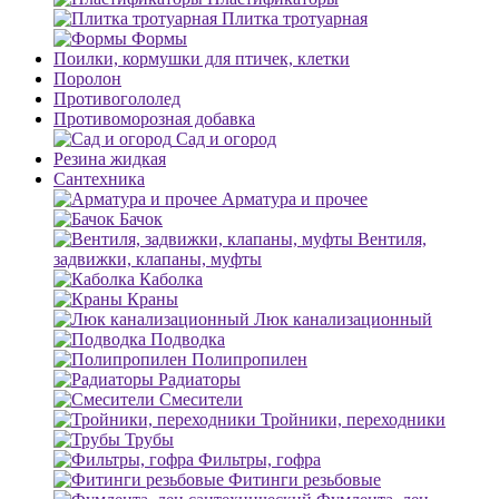
Плитка тротуарная
Формы
Поилки, кормушки для птичек, клетки
Поролон
Противогололед
Противоморозная добавка
Сад и огород
Резина жидкая
Сантехника
Арматура и прочее
Бачок
Вентиля,
задвижки, клапаны, муфты
Каболка
Краны
Люк канализационный
Подводка
Полипропилен
Радиаторы
Смесители
Тройники, переходники
Трубы
Фильтры, гофра
Фитинги резьбовые