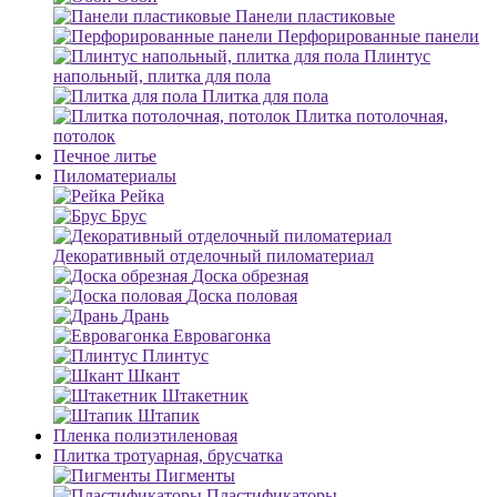
Панели пластиковые
Перфорированные панели
Плинтус
напольный, плитка для пола
Плитка для пола
Плитка потолочная,
потолок
Печное литье
Пиломатериалы
Рейка
Брус
Декоративный отделочный пиломатериал
Доска обрезная
Доска половая
Дрань
Евровагонка
Плинтус
Шкант
Штакетник
Штапик
Пленка полиэтиленовая
Плитка тротуарная, брусчатка
Пигменты
Пластификаторы