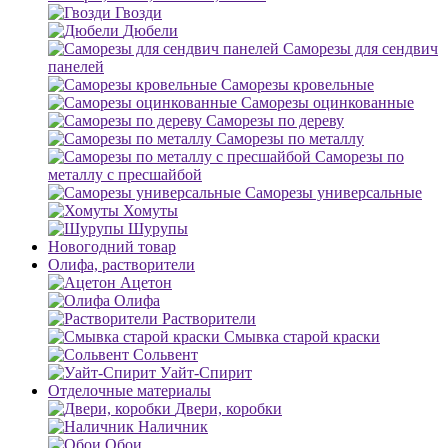
Гвозди
Дюбели
Саморезы для сендвич
панелей
Саморезы кровельные
Саморезы оцинкованные
Саморезы по дереву
Саморезы по металлу
Саморезы по
металлу с пресшайбой
Саморезы универсальные
Хомуты
Шурупы
Новогодний товар
Олифа, растворители
Ацетон
Олифа
Растворители
Смывка старой краски
Сольвент
Уайт-Спирит
Отделочные материалы
Двери, коробки
Наличник
Обои