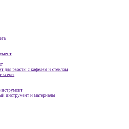
ега
умент
нт
т для работы с кафелем и стеклом
миксеры
инструмент
й инструмент и материалы