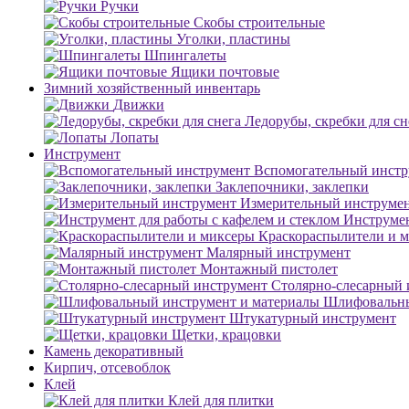
Ручки
Скобы строительные
Уголки, пластины
Шпингалеты
Ящики почтовые
Зимний хозяйственный инвентарь
Движки
Ледорубы, скребки для сн
Лопаты
Инструмент
Вспомогательный инстр
Заклепочники, заклепки
Измерительный инструме
Инструмен
Краскораспылители и 
Малярный инструмент
Монтажный пистолет
Столярно-слесарный 
Шлифовальны
Штукатурный инструмент
Щетки, крацовки
Камень декоративный
Кирпич, отсевоблок
Клей
Клей для плитки