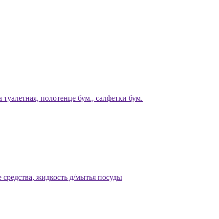
 туалетная, полотенце бум., салфетки бум.
 средства, жидкость д/мытья посуды