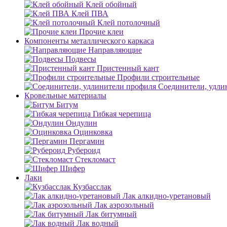
Клей обойный
Клей ПВА
Клей потолочный
Прочие клеи
Компоненты металлического каркаса
Направляющие
Подвесы
Пристенный кант
Профили строительные
Соединители, удли
Кровельные материалы
Битум
Гибкая черепица
Ондулин
Оцинковка
Пергамин
Рубероид
Стекломаст
Шифер
Лаки
Кузбасслак
Лак алкидно-уретановый
Лак аэрозольный
Лак битумный
Лак водный