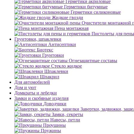
Герметики акриловые
Герметики битумные
Герметики силиконовые
Жидкие гвозди
Очистители монтажной 
Пена монтажная
Пистолеты для пены
Грунтовки, шпаклевки
Антисептики
Биотекс
Грунтовки
Огнезащитные составы
Стекло жидкое
Шпаклевки
Шпакрил
Для автомобилей
Дом и уют
Домкраты и лебедки
Замки и скобяные изделия
Доводчики
Завертки, задвижки, заще
Замки, секреты
Навесы, петли
Проушины
Пружины