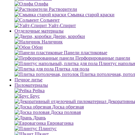
Олифа
Растворители
Смывка старой краски
Сольвент
Уайт-Спирит
Отделочные материалы
Двери, коробки
Наличник
Обои
Панели пластиковые
Перфорированные панели
Плинтус напольн
Плитка для пола
Плитка потолочная, пото
Печное литье
Пиломатериалы
Рейка
Брус
Декоративны
Доска обрезная
Доска половая
Дрань
Евровагонка
Плинтус
Шкант