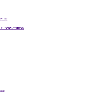
пены
 и герметиков
лки