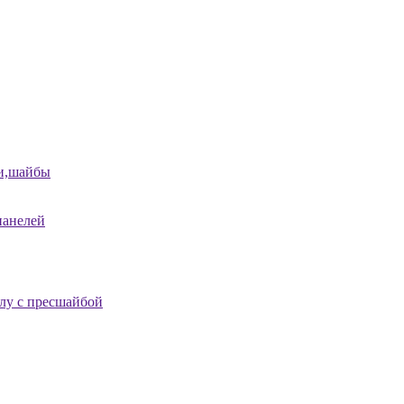
и,шайбы
панелей
лу с пресшайбой