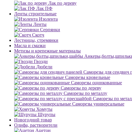
Лак по дереву
Лак ПФ
Ленты строительные
Изолента
Ленты
Серпянки
Скотч
Лестницы, стремянки
Масла и смазки
Метизы и крепежные материалы
Анкеры,болты,шпильк
Гвозди
Дюбели
Саморезы для сендвич 
Саморезы кровельные
Саморезы оцинкованные
Саморезы по дереву
Саморезы по металлу
Саморезы по метал
Саморезы универсальные
Хомуты
Шурупы
Новогодний товар
Олифа, растворители
Ацетон