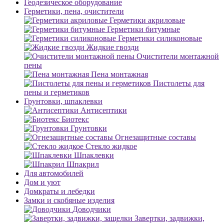
Геодезическое оборудование
Герметики, пена, очистители
Герметики акриловые
Герметики битумные
Герметики силиконовые
Жидкие гвозди
Очистители монтажной
пены
Пена монтажная
Пистолеты для
пены и герметиков
Грунтовки, шпаклевки
Антисептики
Биотекс
Грунтовки
Огнезащитные составы
Стекло жидкое
Шпаклевки
Шпакрил
Для автомобилей
Дом и уют
Домкраты и лебедки
Замки и скобяные изделия
Доводчики
Завертки, задвижки,