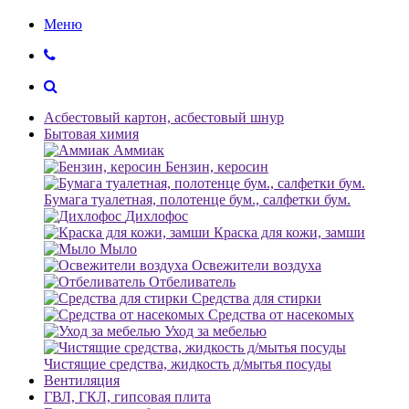
Меню
Асбестовый картон, асбестовый шнур
Бытовая химия
Аммиак
Бензин, керосин
Бумага туалетная, полотенце бум., салфетки бум.
Дихлофос
Краска для кожи, замши
Мыло
Освежители воздуха
Отбеливатель
Средства для стирки
Средства от насекомых
Уход за мебелью
Чистящие средства, жидкость д/мытья посуды
Вентиляция
ГВЛ, ГКЛ, гипсовая плита