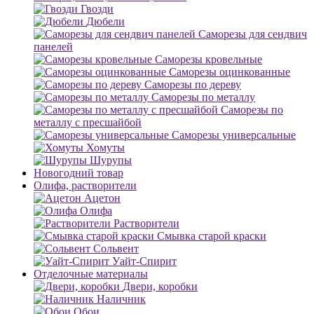
Гвозди
Дюбели
Саморезы для сендвич
панелей
Саморезы кровельные
Саморезы оцинкованные
Саморезы по дереву
Саморезы по металлу
Саморезы по
металлу с пресшайбой
Саморезы универсальные
Хомуты
Шурупы
Новогодний товар
Олифа, растворители
Ацетон
Олифа
Растворители
Смывка старой краски
Сольвент
Уайт-Спирит
Отделочные материалы
Двери, коробки
Наличник
Обои