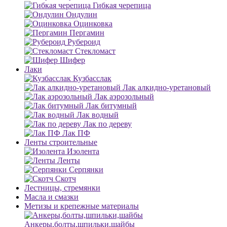
Гибкая черепица
Ондулин
Оцинковка
Пергамин
Рубероид
Стекломаст
Шифер
Лаки
Кузбасслак
Лак алкидно-уретановый
Лак аэрозольный
Лак битумный
Лак водный
Лак по дереву
Лак ПФ
Ленты строительные
Изолента
Ленты
Серпянки
Скотч
Лестницы, стремянки
Масла и смазки
Метизы и крепежные материалы
Анкеры,болты,шпильки,шайбы