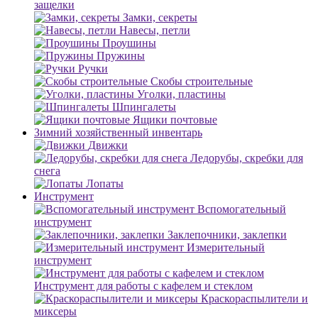
защелки
Замки, секреты
Навесы, петли
Проушины
Пружины
Ручки
Скобы строительные
Уголки, пластины
Шпингалеты
Ящики почтовые
Зимний хозяйственный инвентарь
Движки
Ледорубы, скребки для
снега
Лопаты
Инструмент
Вспомогательный
инструмент
Заклепочники, заклепки
Измерительный
инструмент
Инструмент для работы с кафелем и стеклом
Краскораспылители и
миксеры