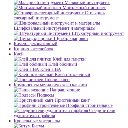
Малярный инструмент
Монтажный пистолет
Столярно-
слесарный инструмент
Шлифовальный инструмент и материалы
Штукатурный инструмент
Щетки, крацовки
Камень декоративный
Кирпич, отсевоблок
Клей
Клей для плитки
Клей обойный
Клей ПВА
Клей потолочный
Прочие клеи
Компоненты металлического каркаса
Направляющие
Подвесы
Пристенный кант
Профили строительные
Соединители,
удлинители профиля
Кровельные материалы
Битум