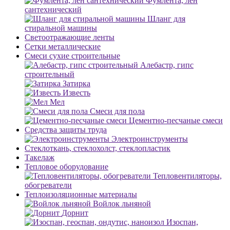
Фумлента, лен
сантехнический
Шланг для
стиральной машины
Светоотражающие ленты
Сетки металлические
Смеси сухие строительные
Алебастр, гипс
строительный
Затирка
Известь
Мел
Смеси для пола
Цементно-песчаные смеси
Средства защиты труда
Электроинструменты
Стеклоткань, стеклохолст, стеклопластик
Такелаж
Тепловое оборудование
Тепловентиляторы,
обогреватели
Теплоизоляционные материалы
Войлок льняной
Дорнит
Изоспан,