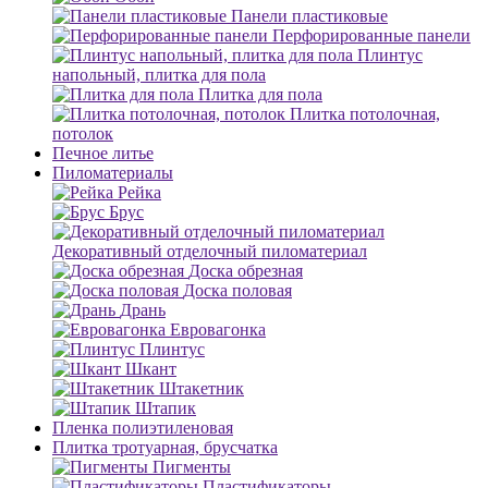
Панели пластиковые
Перфорированные панели
Плинтус
напольный, плитка для пола
Плитка для пола
Плитка потолочная,
потолок
Печное литье
Пиломатериалы
Рейка
Брус
Декоративный отделочный пиломатериал
Доска обрезная
Доска половая
Дрань
Евровагонка
Плинтус
Шкант
Штакетник
Штапик
Пленка полиэтиленовая
Плитка тротуарная, брусчатка
Пигменты
Пластификаторы