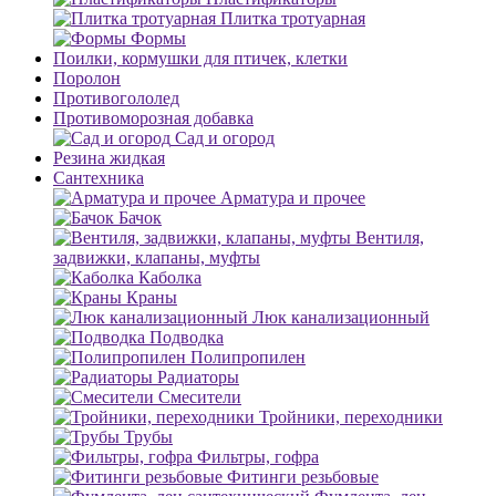
Плитка тротуарная
Формы
Поилки, кормушки для птичек, клетки
Поролон
Противогололед
Противоморозная добавка
Сад и огород
Резина жидкая
Сантехника
Арматура и прочее
Бачок
Вентиля,
задвижки, клапаны, муфты
Каболка
Краны
Люк канализационный
Подводка
Полипропилен
Радиаторы
Смесители
Тройники, переходники
Трубы
Фильтры, гофра
Фитинги резьбовые