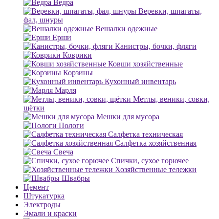
Ведра
Веревки, шпагаты,
фал, шнуры
Вешалки одежные
Ерши
Канистры, бочки, фляги
Коврики
Ковши хозяйственные
Корзины
Кухонный инвентарь
Марля
Метлы, веники, совки,
щётки
Мешки для мусора
Пологи
Салфетка техническая
Салфетка хозяйственная
Свеча
Спички, сухое горючее
Хозяйственные тележки
Швабры
Цемент
Штукатурка
Электроды
Эмали и краски