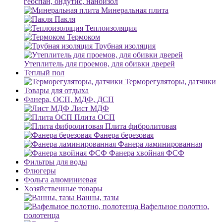
геоспан, ондутис, наноизол
Минеральная плита
Пакля
Теплоизоляция
Термоком
Трубная изоляция
Утеплитель для проемов, для обивки дверей
Теплый пол
Терморегуляторы, датчики
Товары для отдыха
Фанера, ОСП, МДФ, ДСП
Лист МДФ
Плита ОСП
Плита фибролитовая
Фанера березовая
Фанера ламинированная
Фанера хвойная ФСФ
Фильтры для воды
Флюгеры
Фольга алюминиевая
Хозяйственные товары
Ванны, тазы
Вафельное полотно,
полотенца