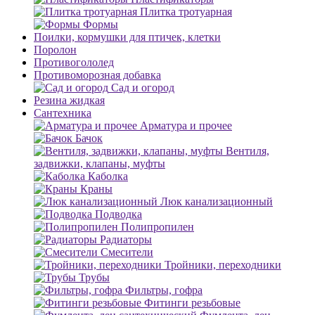
Плитка тротуарная
Формы
Поилки, кормушки для птичек, клетки
Поролон
Противогололед
Противоморозная добавка
Сад и огород
Резина жидкая
Сантехника
Арматура и прочее
Бачок
Вентиля,
задвижки, клапаны, муфты
Каболка
Краны
Люк канализационный
Подводка
Полипропилен
Радиаторы
Смесители
Тройники, переходники
Трубы
Фильтры, гофра
Фитинги резьбовые