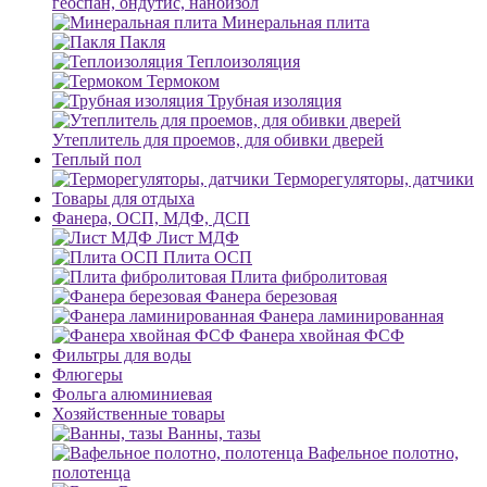
геоспан, ондутис, наноизол
Минеральная плита
Пакля
Теплоизоляция
Термоком
Трубная изоляция
Утеплитель для проемов, для обивки дверей
Теплый пол
Терморегуляторы, датчики
Товары для отдыха
Фанера, ОСП, МДФ, ДСП
Лист МДФ
Плита ОСП
Плита фибролитовая
Фанера березовая
Фанера ламинированная
Фанера хвойная ФСФ
Фильтры для воды
Флюгеры
Фольга алюминиевая
Хозяйственные товары
Ванны, тазы
Вафельное полотно,
полотенца