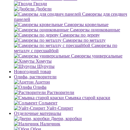
Гвозди
Дюбели
Саморезы для сендвич
панелей
Саморезы кровельные
Саморезы оцинкованные
Саморезы по дереву
Саморезы по металлу
Саморезы по
металлу с пресшайбой
Саморезы универсальные
Хомуты
Шурупы
Новогодний товар
Олифа, растворители
Ацетон
Олифа
Растворители
Смывка старой краски
Сольвент
Уайт-Спирит
Отделочные материалы
Двери, коробки
Наличник
Обои