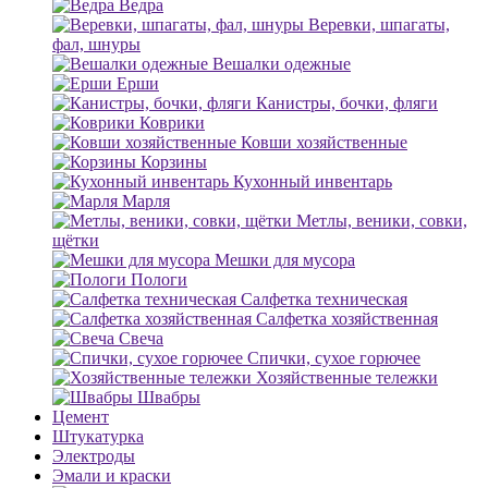
Ведра
Веревки, шпагаты,
фал, шнуры
Вешалки одежные
Ерши
Канистры, бочки, фляги
Коврики
Ковши хозяйственные
Корзины
Кухонный инвентарь
Марля
Метлы, веники, совки,
щётки
Мешки для мусора
Пологи
Салфетка техническая
Салфетка хозяйственная
Свеча
Спички, сухое горючее
Хозяйственные тележки
Швабры
Цемент
Штукатурка
Электроды
Эмали и краски