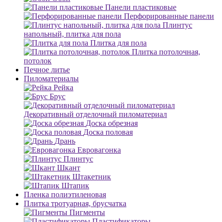
Панели пластиковые
Перфорированные панели
Плинтус
напольный, плитка для пола
Плитка для пола
Плитка потолочная,
потолок
Печное литье
Пиломатериалы
Рейка
Брус
Декоративный отделочный пиломатериал
Доска обрезная
Доска половая
Дрань
Евровагонка
Плинтус
Шкант
Штакетник
Штапик
Пленка полиэтиленовая
Плитка тротуарная, брусчатка
Пигменты
Пластификаторы