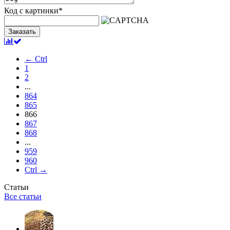
Код с картинки
*
Заказать
← Ctrl
1
2
...
864
865
866
867
868
...
959
960
Ctrl →
Статьи
Все статьи