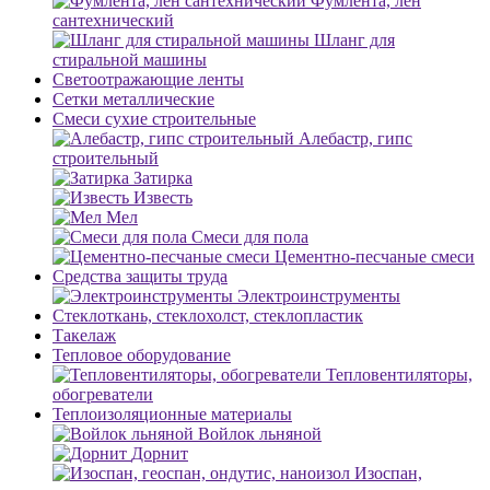
Фумлента, лен
сантехнический
Шланг для
стиральной машины
Светоотражающие ленты
Сетки металлические
Смеси сухие строительные
Алебастр, гипс
строительный
Затирка
Известь
Мел
Смеси для пола
Цементно-песчаные смеси
Средства защиты труда
Электроинструменты
Стеклоткань, стеклохолст, стеклопластик
Такелаж
Тепловое оборудование
Тепловентиляторы,
обогреватели
Теплоизоляционные материалы
Войлок льняной
Дорнит
Изоспан,