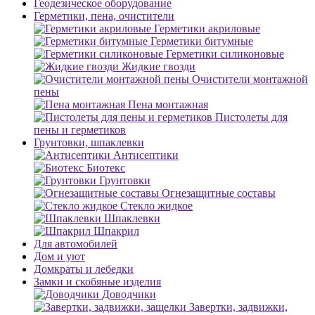
Геодезическое оборудование
Герметики, пена, очистители
Герметики акриловые
Герметики битумные
Герметики силиконовые
Жидкие гвозди
Очистители монтажной
пены
Пена монтажная
Пистолеты для
пены и герметиков
Грунтовки, шпаклевки
Антисептики
Биотекс
Грунтовки
Огнезащитные составы
Стекло жидкое
Шпаклевки
Шпакрил
Для автомобилей
Дом и уют
Домкраты и лебедки
Замки и скобяные изделия
Доводчики
Завертки, задвижки,