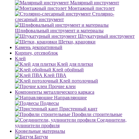
Малярный инструмент
Монтажный пистолет
Столярно-
слесарный инструмент
Шлифовальный инструмент и материалы
Штукатурный инструмент
Щетки, крацовки
Камень декоративный
Кирпич, отсевоблок
Клей
Клей для плитки
Клей обойный
Клей ПВА
Клей потолочный
Прочие клеи
Компоненты металлического каркаса
Направляющие
Подвесы
Пристенный кант
Профили строительные
Соединители,
удлинители профиля
Кровельные материалы
Битум