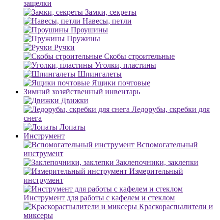
защелки
Замки, секреты
Навесы, петли
Проушины
Пружины
Ручки
Скобы строительные
Уголки, пластины
Шпингалеты
Ящики почтовые
Зимний хозяйственный инвентарь
Движки
Ледорубы, скребки для
снега
Лопаты
Инструмент
Вспомогательный
инструмент
Заклепочники, заклепки
Измерительный
инструмент
Инструмент для работы с кафелем и стеклом
Краскораспылители и
миксеры