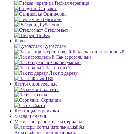
Гибкая черепица
Ондулин
Оцинковка
Пергамин
Рубероид
Стекломаст
Шифер
Лаки
Кузбасслак
Лак алкидно-уретановый
Лак аэрозольный
Лак битумный
Лак водный
Лак по дереву
Лак ПФ
Ленты строительные
Изолента
Ленты
Серпянки
Скотч
Лестницы, стремянки
Масла и смазки
Метизы и крепежные материалы
Анкеры,болты,шпильки,шайбы