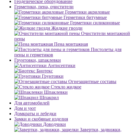
Геодезическое оборудование
Герметики, пена, очистители
Герметики акриловые
Герметики битумные
Герметики силиконовые
Жидкие гвозди
Очистители монтажной
пены
Пена монтажная
Пистолеты для
пены и герметиков
Грунтовки, шпаклевки
Антисептики
Биотекс
Грунтовки
Огнезащитные составы
Стекло жидкое
Шпаклевки
Шпакрил
Для автомобилей
Дом и уют
Домкраты и лебедки
Замки и скобяные изделия
Доводчики
Завертки, задвижки,