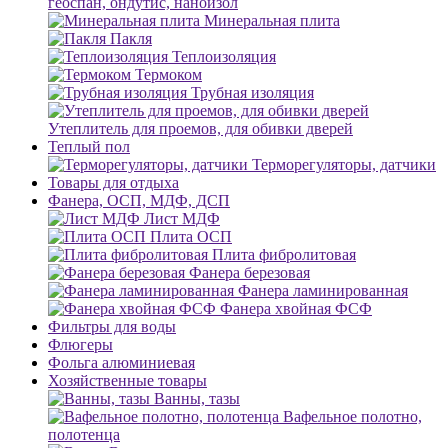
геоспан, ондутис, наноизол
Минеральная плита
Пакля
Теплоизоляция
Термоком
Трубная изоляция
Утеплитель для проемов, для обивки дверей
Теплый пол
Терморегуляторы, датчики
Товары для отдыха
Фанера, ОСП, МДФ, ДСП
Лист МДФ
Плита ОСП
Плита фибролитовая
Фанера березовая
Фанера ламинированная
Фанера хвойная ФСФ
Фильтры для воды
Флюгеры
Фольга алюминиевая
Хозяйственные товары
Ванны, тазы
Вафельное полотно,
полотенца