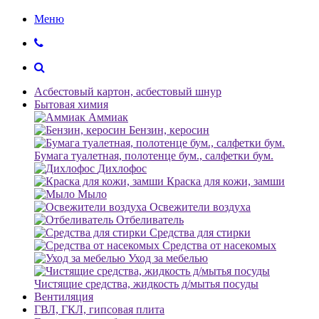
Меню
Асбестовый картон, асбестовый шнур
Бытовая химия
Аммиак
Бензин, керосин
Бумага туалетная, полотенце бум., салфетки бум.
Дихлофос
Краска для кожи, замши
Мыло
Освежители воздуха
Отбеливатель
Средства для стирки
Средства от насекомых
Уход за мебелью
Чистящие средства, жидкость д/мытья посуды
Вентиляция
ГВЛ, ГКЛ, гипсовая плита