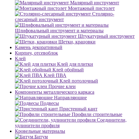
Малярный инструмент
Монтажный пистолет
Столярно-
слесарный инструмент
Шлифовальный инструмент и материалы
Штукатурный инструмент
Щетки, крацовки
Камень декоративный
Кирпич, отсевоблок
Клей
Клей для плитки
Клей обойный
Клей ПВА
Клей потолочный
Прочие клеи
Компоненты металлического каркаса
Направляющие
Подвесы
Пристенный кант
Профили строительные
Соединители,
удлинители профиля
Кровельные материалы
Битум