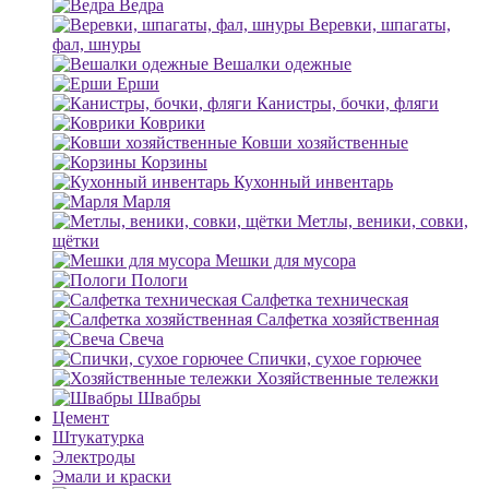
Ведра
Веревки, шпагаты,
фал, шнуры
Вешалки одежные
Ерши
Канистры, бочки, фляги
Коврики
Ковши хозяйственные
Корзины
Кухонный инвентарь
Марля
Метлы, веники, совки,
щётки
Мешки для мусора
Пологи
Салфетка техническая
Салфетка хозяйственная
Свеча
Спички, сухое горючее
Хозяйственные тележки
Швабры
Цемент
Штукатурка
Электроды
Эмали и краски