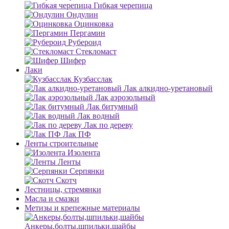
Гибкая черепица
Ондулин
Оцинковка
Пергамин
Рубероид
Стекломаст
Шифер
Лаки
Кузбасслак
Лак алкидно-уретановый
Лак аэрозольный
Лак битумный
Лак водный
Лак по дереву
Лак ПФ
Ленты строительные
Изолента
Ленты
Серпянки
Скотч
Лестницы, стремянки
Масла и смазки
Метизы и крепежные материалы
Анкеры,болты,шпильки,шайбы