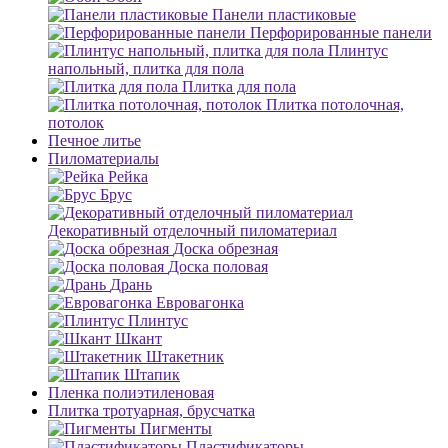
Панели пластиковые
Перфорированные панели
Плинтус
напольный, плитка для пола
Плитка для пола
Плитка потолочная,
потолок
Печное литье
Пиломатериалы
Рейка
Брус
Декоративный отделочный пиломатериал
Доска обрезная
Доска половая
Дрань
Евровагонка
Плинтус
Шкант
Штакетник
Штапик
Пленка полиэтиленовая
Плитка тротуарная, брусчатка
Пигменты
Пластификаторы