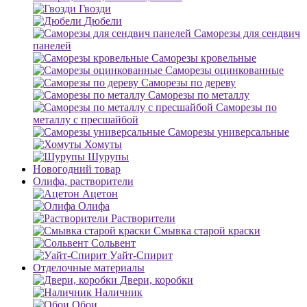
Гвозди
Дюбели
Саморезы для сендвич
панелей
Саморезы кровельные
Саморезы оцинкованные
Саморезы по дереву
Саморезы по металлу
Саморезы по
металлу с пресшайбой
Саморезы универсальные
Хомуты
Шурупы
Новогодний товар
Олифа, растворители
Ацетон
Олифа
Растворители
Смывка старой краски
Сольвент
Уайт-Спирит
Отделочные материалы
Двери, коробки
Наличник
Обои