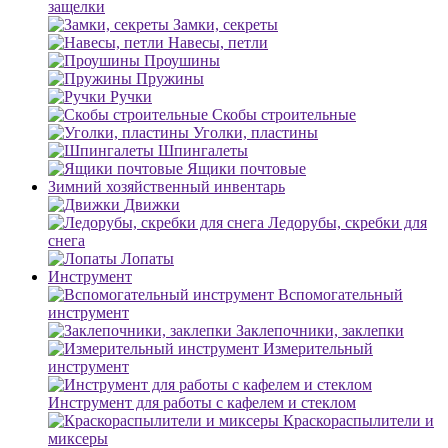
защелки
Замки, секреты
Навесы, петли
Проушины
Пружины
Ручки
Скобы строительные
Уголки, пластины
Шпингалеты
Ящики почтовые
Зимний хозяйственный инвентарь
Движки
Ледорубы, скребки для
снега
Лопаты
Инструмент
Вспомогательный
инструмент
Заклепочники, заклепки
Измерительный
инструмент
Инструмент для работы с кафелем и стеклом
Краскораспылители и
миксеры