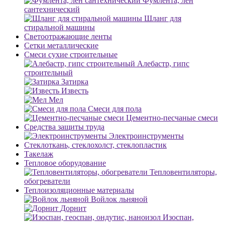
Фумлента, лен
сантехнический
Шланг для
стиральной машины
Светоотражающие ленты
Сетки металлические
Смеси сухие строительные
Алебастр, гипс
строительный
Затирка
Известь
Мел
Смеси для пола
Цементно-песчаные смеси
Средства защиты труда
Электроинструменты
Стеклоткань, стеклохолст, стеклопластик
Такелаж
Тепловое оборудование
Тепловентиляторы,
обогреватели
Теплоизоляционные материалы
Войлок льняной
Дорнит
Изоспан,