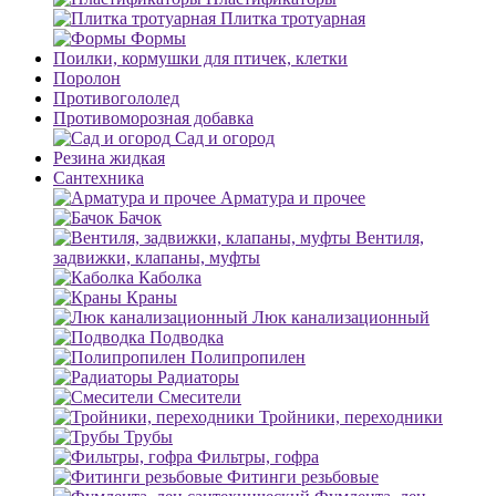
Плитка тротуарная
Формы
Поилки, кормушки для птичек, клетки
Поролон
Противогололед
Противоморозная добавка
Сад и огород
Резина жидкая
Сантехника
Арматура и прочее
Бачок
Вентиля,
задвижки, клапаны, муфты
Каболка
Краны
Люк канализационный
Подводка
Полипропилен
Радиаторы
Смесители
Тройники, переходники
Трубы
Фильтры, гофра
Фитинги резьбовые