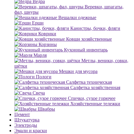
Ведра
Веревки, шпагаты,
фал, шнуры
Вешалки одежные
Ерши
Канистры, бочки, фляги
Коврики
Ковши хозяйственные
Корзины
Кухонный инвентарь
Марля
Метлы, веники, совки,
щётки
Мешки для мусора
Пологи
Салфетка техническая
Салфетка хозяйственная
Свеча
Спички, сухое горючее
Хозяйственные тележки
Швабры
Цемент
Штукатурка
Электроды
Эмали и краски