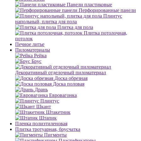
Панели пластиковые
Перфорированные панели
Плинтус
напольный, плитка для пола
Плитка для пола
Плитка потолочная,
потолок
Печное литье
Пиломатериалы
Рейка
Брус
Декоративный отделочный пиломатериал
Доска обрезная
Доска половая
Дрань
Евровагонка
Плинтус
Шкант
Штакетник
Штапик
Пленка полиэтиленовая
Плитка тротуарная, брусчатка
Пигменты
Пластификаторы