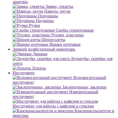
защелки
Замки, секреты
Навесы, петли
Проушины
Пружины
Ручки
Скобы строительные
Уголки, пластины
Шпингалеты
Ящики почтовые
Зимний хозяйственный инвентарь
Движки
Ледорубы, скребки для
снега
Лопаты
Инструмент
Вспомогательный
инструмент
Заклепочники, заклепки
Измерительный
инструмент
Инструмент для работы с кафелем и стеклом
Краскораспылители и
миксеры