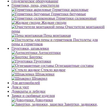
Геодезическое оборудование
Герметики, пена, очистители
Герметики акриловые
Герметики битумные
Герметики силиконовые
Жидкие гвозди
Очистители монтажной
пены
Пена монтажная
Пистолеты для
пены и герметиков
Грунтовки, шпаклевки
Антисептики
Биотекс
Грунтовки
Огнезащитные составы
Стекло жидкое
Шпаклевки
Шпакрил
Для автомобилей
Дом и уют
Домкраты и лебедки
Замки и скобяные изделия
Доводчики
Завертки, задвижки,