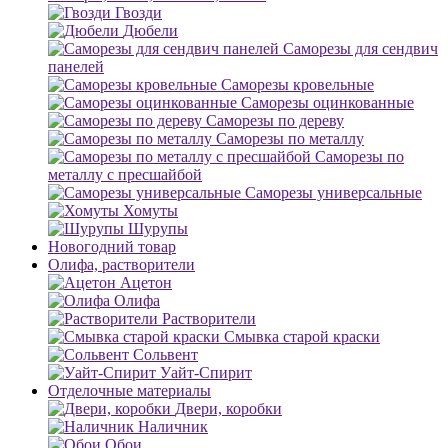
Гвозди
Дюбели
Саморезы для сендвич
панелей
Саморезы кровельные
Саморезы оцинкованные
Саморезы по дереву
Саморезы по металлу
Саморезы по
металлу с пресшайбой
Саморезы универсальные
Хомуты
Шурупы
Новогодний товар
Олифа, растворители
Ацетон
Олифа
Растворители
Смывка старой краски
Сольвент
Уайт-Спирит
Отделочные материалы
Двери, коробки
Наличник
Обои