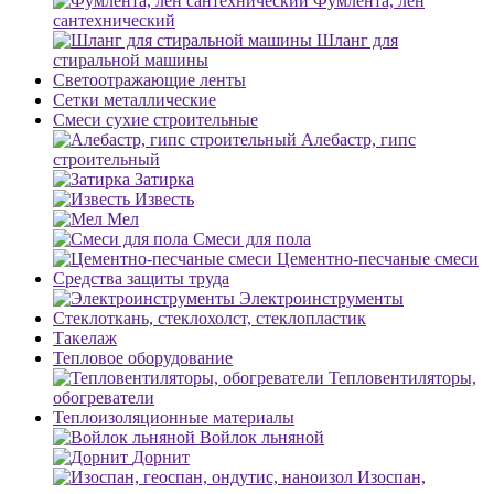
Фумлента, лен
сантехнический
Шланг для
стиральной машины
Светоотражающие ленты
Сетки металлические
Смеси сухие строительные
Алебастр, гипс
строительный
Затирка
Известь
Мел
Смеси для пола
Цементно-песчаные смеси
Средства защиты труда
Электроинструменты
Стеклоткань, стеклохолст, стеклопластик
Такелаж
Тепловое оборудование
Тепловентиляторы,
обогреватели
Теплоизоляционные материалы
Войлок льняной
Дорнит
Изоспан,