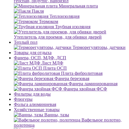
геоспан, ондутис, наноизол
Минеральная плита
Пакля
Теплоизоляция
Термоком
Трубная изоляция
Утеплитель для проемов, для обивки дверей
Теплый пол
Терморегуляторы, датчики
Товары для отдыха
Фанера, ОСП, МДФ, ДСП
Лист МДФ
Плита ОСП
Плита фибролитовая
Фанера березовая
Фанера ламинированная
Фанера хвойная ФСФ
Фильтры для воды
Флюгеры
Фольга алюминиевая
Хозяйственные товары
Ванны, тазы
Вафельное полотно,
полотенца