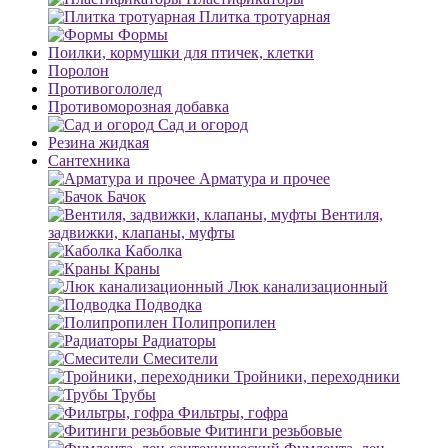
Плитка тротуарная
Формы
Поилки, кормушки для птичек, клетки
Поролон
Противогололед
Противоморозная добавка
Сад и огород
Резина жидкая
Сантехника
Арматура и прочее
Бачок
Вентиля,
задвижки, клапаны, муфты
Каболка
Краны
Люк канализационный
Подводка
Полипропилен
Радиаторы
Смесители
Тройники, переходники
Трубы
Фильтры, гофра
Фитинги резьбовые