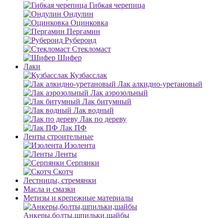
Гибкая черепица
Ондулин
Оцинковка
Пергамин
Рубероид
Стекломаст
Шифер
Лаки
Кузбасслак
Лак алкидно-уретановый
Лак аэрозольный
Лак битумный
Лак водный
Лак по дереву
Лак ПФ
Ленты строительные
Изолента
Ленты
Серпянки
Скотч
Лестницы, стремянки
Масла и смазки
Метизы и крепежные материалы
Анкеры,болты,шпильки,шайбы