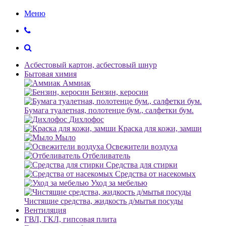
Меню
Асбестовый картон, асбестовый шнур
Бытовая химия
Аммиак
Бензин, керосин
Бумага туалетная, полотенце бум., салфетки бум.
Дихлофос
Краска для кожи, замши
Мыло
Освежители воздуха
Отбеливатель
Средства для стирки
Средства от насекомых
Уход за мебелью
Чистящие средства, жидкость д/мытья посуды
Вентиляция
ГВЛ, ГКЛ, гипсовая плита