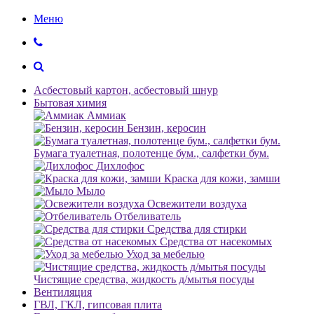
Меню
Асбестовый картон, асбестовый шнур
Бытовая химия
Аммиак
Бензин, керосин
Бумага туалетная, полотенце бум., салфетки бум.
Дихлофос
Краска для кожи, замши
Мыло
Освежители воздуха
Отбеливатель
Средства для стирки
Средства от насекомых
Уход за мебелью
Чистящие средства, жидкость д/мытья посуды
Вентиляция
ГВЛ, ГКЛ, гипсовая плита