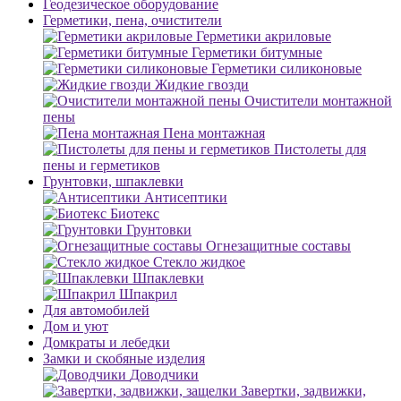
Геодезическое оборудование
Герметики, пена, очистители
Герметики акриловые
Герметики битумные
Герметики силиконовые
Жидкие гвозди
Очистители монтажной
пены
Пена монтажная
Пистолеты для
пены и герметиков
Грунтовки, шпаклевки
Антисептики
Биотекс
Грунтовки
Огнезащитные составы
Стекло жидкое
Шпаклевки
Шпакрил
Для автомобилей
Дом и уют
Домкраты и лебедки
Замки и скобяные изделия
Доводчики
Завертки, задвижки,