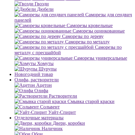
Гвозди
Дюбели
Саморезы для сендвич
панелей
Саморезы кровельные
Саморезы оцинкованные
Саморезы по дереву
Саморезы по металлу
Саморезы по
металлу с пресшайбой
Саморезы универсальные
Хомуты
Шурупы
Новогодний товар
Олифа, растворители
Ацетон
Олифа
Растворители
Смывка старой краски
Сольвент
Уайт-Спирит
Отделочные материалы
Двери, коробки
Наличник
Обои