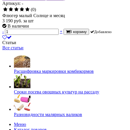
Артикул: -
(0)
Флюгер малый Солнце и месяц
3 190
руб.
за шт
В наличии
-
+
В корзину
Добавлено
Статьи
Все статьи
Расшифровка маркировки комбикормов
Сроки посева овощных культур на рассаду
Разновидности малярных валиков
Меню
Каталог товаров