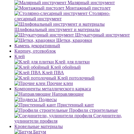
Малярный инструмент
Монтажный пистолет
Столярно-
слесарный инструмент
Шлифовальный инструмент и материалы
Штукатурный инструмент
Щетки, крацовки
Камень декоративный
Кирпич, отсевоблок
Клей
Клей для плитки
Клей обойный
Клей ПВА
Клей потолочный
Прочие клеи
Компоненты металлического каркаса
Направляющие
Подвесы
Пристенный кант
Профили строительные
Соединители,
удлинители профиля
Кровельные материалы
Битум