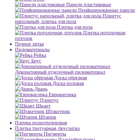
Панели пластиковые
Перфорированные панели
Плинтус
напольный, плитка для пола
Плитка для пола
Плитка потолочная,
потолок
Печное литье
Пиломатериалы
Рейка
Брус
Декоративный отделочный пиломатериал
Доска обрезная
Доска половая
Дрань
Евровагонка
Плинтус
Шкант
Штакетник
Штапик
Пленка полиэтиленовая
Плитка тротуарная, брусчатка
Пигменты
Пластификаторы