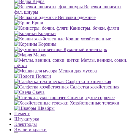
Ведра
Веревки, шпагаты,
фал, шнуры
Вешалки одежные
Ерши
Канистры, бочки, фляги
Коврики
Ковши хозяйственные
Корзины
Кухонный инвентарь
Марля
Метлы, веники, совки,
щётки
Мешки для мусора
Пологи
Салфетка техническая
Салфетка хозяйственная
Свеча
Спички, сухое горючее
Хозяйственные тележки
Швабры
Цемент
Штукатурка
Электроды
Эмали и краски