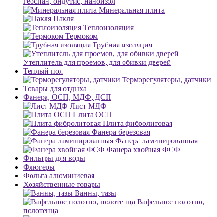
геоспан, ондутис, наноизол
Минеральная плита
Пакля
Теплоизоляция
Термоком
Трубная изоляция
Утеплитель для проемов, для обивки дверей
Теплый пол
Терморегуляторы, датчики
Товары для отдыха
Фанера, ОСП, МДФ, ДСП
Лист МДФ
Плита ОСП
Плита фибролитовая
Фанера березовая
Фанера ламинированная
Фанера хвойная ФСФ
Фильтры для воды
Флюгеры
Фольга алюминиевая
Хозяйственные товары
Ванны, тазы
Вафельное полотно,
полотенца