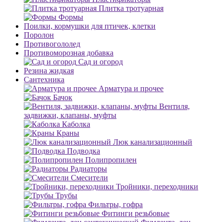
Плитка тротуарная
Формы
Поилки, кормушки для птичек, клетки
Поролон
Противогололед
Противоморозная добавка
Сад и огород
Резина жидкая
Сантехника
Арматура и прочее
Бачок
Вентиля,
задвижки, клапаны, муфты
Каболка
Краны
Люк канализационный
Подводка
Полипропилен
Радиаторы
Смесители
Тройники, переходники
Трубы
Фильтры, гофра
Фитинги резьбовые