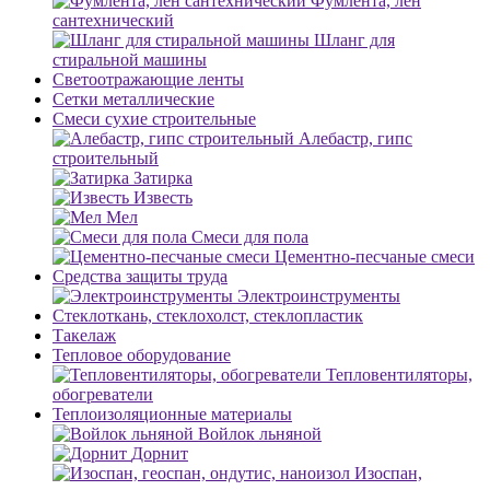
Фумлента, лен
сантехнический
Шланг для
стиральной машины
Светоотражающие ленты
Сетки металлические
Смеси сухие строительные
Алебастр, гипс
строительный
Затирка
Известь
Мел
Смеси для пола
Цементно-песчаные смеси
Средства защиты труда
Электроинструменты
Стеклоткань, стеклохолст, стеклопластик
Такелаж
Тепловое оборудование
Тепловентиляторы,
обогреватели
Теплоизоляционные материалы
Войлок льняной
Дорнит
Изоспан,