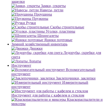
защелки
Замки, секреты
Навесы, петли
Проушины
Пружины
Ручки
Скобы строительные
Уголки, пластины
Шпингалеты
Ящики почтовые
Зимний хозяйственный инвентарь
Движки
Ледорубы, скребки для
снега
Лопаты
Инструмент
Вспомогательный
инструмент
Заклепочники, заклепки
Измерительный
инструмент
Инструмент для работы с кафелем и стеклом
Краскораспылители и
миксеры