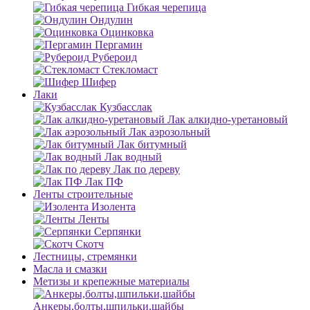
Гибкая черепица
Ондулин
Оцинковка
Пергамин
Рубероид
Стекломаст
Шифер
Лаки
Кузбасслак
Лак алкидно-уретановый
Лак аэрозольный
Лак битумный
Лак водный
Лак по дереву
Лак ПФ
Ленты строительные
Изолента
Ленты
Серпянки
Скотч
Лестницы, стремянки
Масла и смазки
Метизы и крепежные материалы
Анкеры,болты,шпильки,шайбы