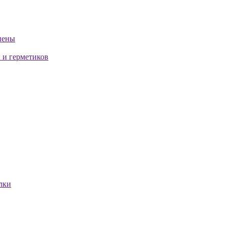
пены
 и герметиков
лки