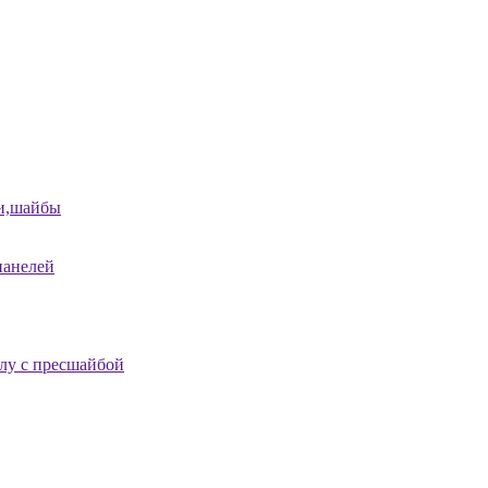
и,шайбы
панелей
лу с пресшайбой