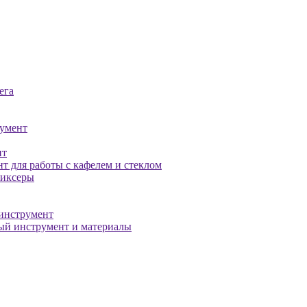
ега
умент
нт
т для работы с кафелем и стеклом
миксеры
инструмент
й инструмент и материалы