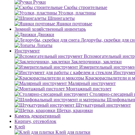
Ручки
Скобы строительные
Уголки, пластины
Шпингалеты
Ящики почтовые
Зимний хозяйственный инвентарь
Движки
Ледорубы, скребки для сн
Лопаты
Инструмент
Вспомогательный инстр
Заклепочники, заклепки
Измерительный инструме
Инструмен
Краскораспылители и 
Малярный инструмент
Монтажный пистолет
Столярно-слесарный 
Шлифовальны
Штукатурный инструмент
Щетки, крацовки
Камень декоративный
Кирпич, отсевоблок
Клей
Клей для плитки