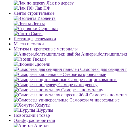
Лак по дереву
Лак ПФ
Ленты строительные
Изолента
Ленты
Серпянки
Скотч
Лестницы, стремянки
Масла и смазки
Метизы и крепежные материалы
Анкеры,болты,шпильк
Гвозди
Дюбели
Саморезы для сендвич 
Саморезы кровельные
Саморезы оцинкованные
Саморезы по дереву
Саморезы по металлу
Саморезы по метал
Саморезы универсальные
Хомуты
Шурупы
Новогодний товар
Олифа, растворители
Ацетон