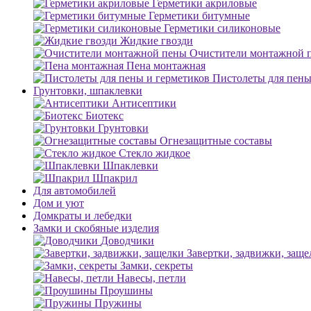
Герметики акриловые
Герметики битумные
Герметики силиконовые
Жидкие гвозди
Очистители монтажной 
Пена монтажная
Пистолеты для пены
Грунтовки, шпаклевки
Антисептики
Биотекс
Грунтовки
Огнезащитные составы
Стекло жидкое
Шпаклевки
Шпакрил
Для автомобилей
Дом и уют
Домкраты и лебедки
Замки и скобяные изделия
Доводчики
Завертки, задвижки, заще
Замки, секреты
Навесы, петли
Проушины
Пружины