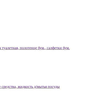
 туалетная, полотенце бум., салфетки бум.
 средства, жидкость д/мытья посуды