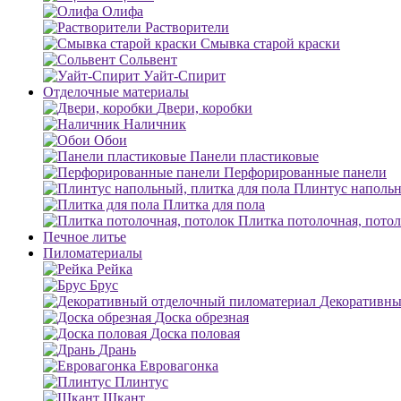
Олифа
Растворители
Смывка старой краски
Сольвент
Уайт-Спирит
Отделочные материалы
Двери, коробки
Наличник
Обои
Панели пластиковые
Перфорированные панели
Плинтус напольн
Плитка для пола
Плитка потолочная, пото
Печное литье
Пиломатериалы
Рейка
Брус
Декоративны
Доска обрезная
Доска половая
Дрань
Евровагонка
Плинтус
Шкант