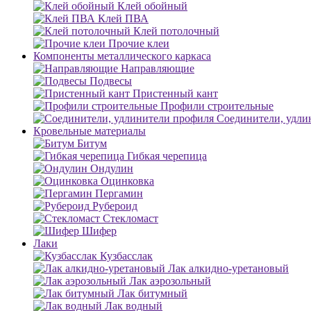
Клей обойный
Клей ПВА
Клей потолочный
Прочие клеи
Компоненты металлического каркаса
Направляющие
Подвесы
Пристенный кант
Профили строительные
Соединители, удли
Кровельные материалы
Битум
Гибкая черепица
Ондулин
Оцинковка
Пергамин
Рубероид
Стекломаст
Шифер
Лаки
Кузбасслак
Лак алкидно-уретановый
Лак аэрозольный
Лак битумный
Лак водный