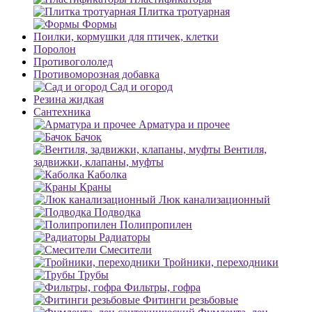
Плитка тротуарная
Формы
Поилки, кормушки для птичек, клетки
Поролон
Противогололед
Противоморозная добавка
Сад и огород
Резина жидкая
Сантехника
Арматура и прочее
Бачок
Вентиля,
задвижки, клапаны, муфты
Каболка
Краны
Люк канализационный
Подводка
Полипропилен
Радиаторы
Смесители
Тройники, переходники
Трубы
Фильтры, гофра
Фитинги резьбовые