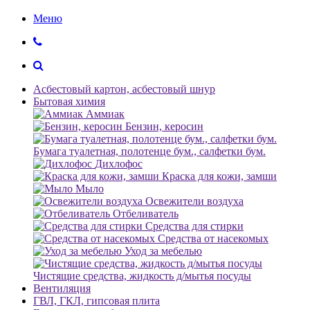
Меню
Асбестовый картон, асбестовый шнур
Бытовая химия
Аммиак
Бензин, керосин
Бумага туалетная, полотенце бум., салфетки бум.
Дихлофос
Краска для кожи, замши
Мыло
Освежители воздуха
Отбеливатель
Средства для стирки
Средства от насекомых
Уход за мебелью
Чистящие средства, жидкость д/мытья посуды
Вентиляция
ГВЛ, ГКЛ, гипсовая плита