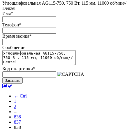
Углошлифовальная AG115-750, 750 Вт, 115 мм, 11000 об/мин//
Denzel
Имя
*
Телефон
*
Время звонка
*
Сообщение
Код с картинки
*
Заказать
← Ctrl
1
2
...
836
837
838