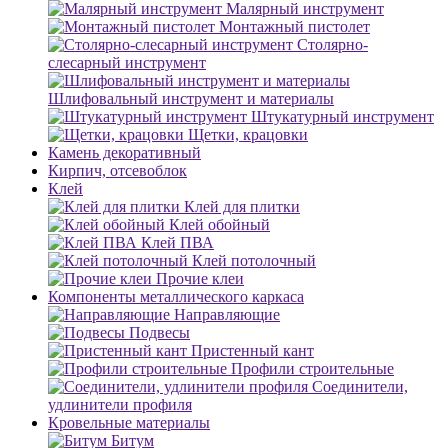
Малярный инструмент
Монтажный пистолет
Столярно-
слесарный инструмент
Шлифовальный инструмент и материалы
Штукатурный инструмент
Щетки, крацовки
Камень декоративный
Кирпич, отсевоблок
Клей
Клей для плитки
Клей обойный
Клей ПВА
Клей потолочный
Прочие клеи
Компоненты металлического каркаса
Направляющие
Подвесы
Пристенный кант
Профили строительные
Соединители,
удлинители профиля
Кровельные материалы
Битум