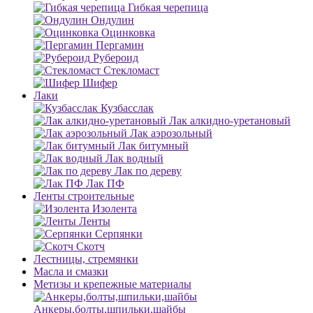
Гибкая черепица
Ондулин
Оцинковка
Пергамин
Рубероид
Стекломаст
Шифер
Лаки
Кузбасслак
Лак алкидно-уретановый
Лак аэрозольный
Лак битумный
Лак водный
Лак по дереву
Лак ПФ
Ленты строительные
Изолента
Ленты
Серпянки
Скотч
Лестницы, стремянки
Масла и смазки
Метизы и крепежные материалы
Анкеры,болты,шпильки,шайбы