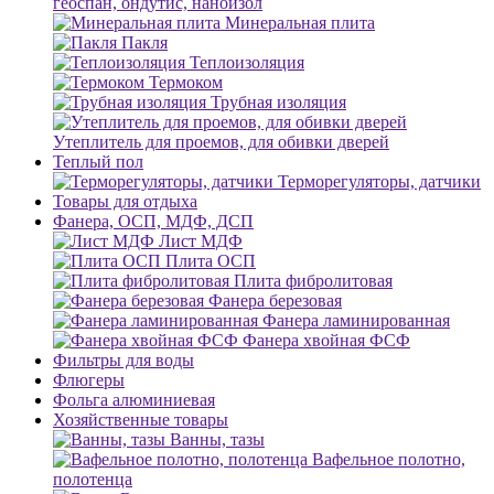
геоспан, ондутис, наноизол
Минеральная плита
Пакля
Теплоизоляция
Термоком
Трубная изоляция
Утеплитель для проемов, для обивки дверей
Теплый пол
Терморегуляторы, датчики
Товары для отдыха
Фанера, ОСП, МДФ, ДСП
Лист МДФ
Плита ОСП
Плита фибролитовая
Фанера березовая
Фанера ламинированная
Фанера хвойная ФСФ
Фильтры для воды
Флюгеры
Фольга алюминиевая
Хозяйственные товары
Ванны, тазы
Вафельное полотно,
полотенца