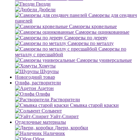
Гвозди
Дюбели
Саморезы для сендвич
панелей
Саморезы кровельные
Саморезы оцинкованные
Саморезы по дереву
Саморезы по металлу
Саморезы по
металлу с пресшайбой
Саморезы универсальные
Хомуты
Шурупы
Новогодний товар
Олифа, растворители
Ацетон
Олифа
Растворители
Смывка старой краски
Сольвент
Уайт-Спирит
Отделочные материалы
Двери, коробки
Наличник
Обои