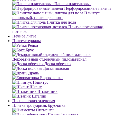
Панели пластиковые
Перфорированные панели
Плинтус
напольный, плитка для пола
Плитка для пола
Плитка потолочная,
потолок
Печное литье
Пиломатериалы
Рейка
Брус
Декоративный отделочный пиломатериал
Доска обрезная
Доска половая
Дрань
Евровагонка
Плинтус
Шкант
Штакетник
Штапик
Пленка полиэтиленовая
Плитка тротуарная, брусчатка
Пигменты
Пластификаторы