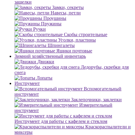
защелки
Замки, секреты
Навесы, петли
Проушины
Пружины
Ручки
Скобы строительные
Уголки, пластины
Шпингалеты
Ящики почтовые
Зимний хозяйственный инвентарь
Движки
Ледорубы, скребки для
снега
Лопаты
Инструмент
Вспомогательный
инструмент
Заклепочники, заклепки
Измерительный
инструмент
Инструмент для работы с кафелем и стеклом
Краскораспылители и
миксеры