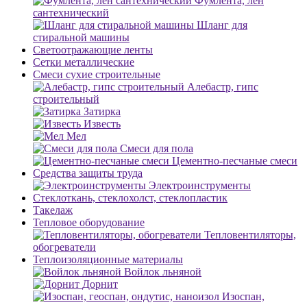
Фумлента, лен
сантехнический
Шланг для
стиральной машины
Светоотражающие ленты
Сетки металлические
Смеси сухие строительные
Алебастр, гипс
строительный
Затирка
Известь
Мел
Смеси для пола
Цементно-песчаные смеси
Средства защиты труда
Электроинструменты
Стеклоткань, стеклохолст, стеклопластик
Такелаж
Тепловое оборудование
Тепловентиляторы,
обогреватели
Теплоизоляционные материалы
Войлок льняной
Дорнит
Изоспан,