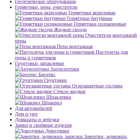
Геодезическое оборудование
Герметики, пена, очистители
Герметики акриловые
Герметики битумные
Герметики силиконовые
Жидкие гвозди
Очистители монтажной
пены
Пена монтажная
Пистолеты для
пены и герметиков
Грунтовки, шпаклевки
Антисептики
Биотекс
Грунтовки
Огнезащитные составы
Стекло жидкое
Шпаклевки
Шпакрил
Для автомобилей
Дом и уют
Домкраты и лебедки
Замки и скобяные изделия
Доводчики
Завертки, задвижки,