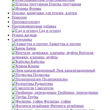
Плитка тротуарная
Формы
Поилки, кормушки для птичек, клетки
Поролон
Противогололед
Противоморозная добавка
Сад и огород
Резина жидкая
Сантехника
Арматура и прочее
Бачок
Вентиля,
задвижки, клапаны, муфты
Каболка
Краны
Люк канализационный
Подводка
Полипропилен
Радиаторы
Смесители
Тройники, переходники
Трубы
Фильтры, гофра
Фитинги резьбовые