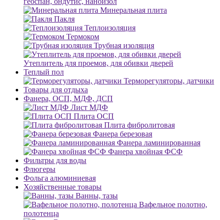
геоспан, ондутис, наноизол
Минеральная плита
Пакля
Теплоизоляция
Термоком
Трубная изоляция
Утеплитель для проемов, для обивки дверей
Теплый пол
Терморегуляторы, датчики
Товары для отдыха
Фанера, ОСП, МДФ, ДСП
Лист МДФ
Плита ОСП
Плита фибролитовая
Фанера березовая
Фанера ламинированная
Фанера хвойная ФСФ
Фильтры для воды
Флюгеры
Фольга алюминиевая
Хозяйственные товары
Ванны, тазы
Вафельное полотно,
полотенца