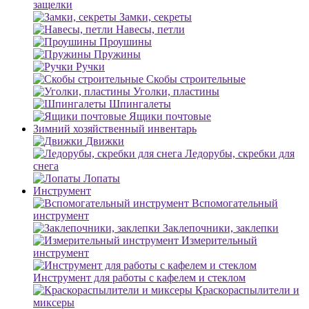
защелки
Замки, секреты
Навесы, петли
Проушины
Пружины
Ручки
Скобы строительные
Уголки, пластины
Шпингалеты
Ящики почтовые
Зимний хозяйственный инвентарь
Движки
Ледорубы, скребки для
снега
Лопаты
Инструмент
Вспомогательный
инструмент
Заклепочники, заклепки
Измерительный
инструмент
Инструмент для работы с кафелем и стеклом
Краскораспылители и
миксеры