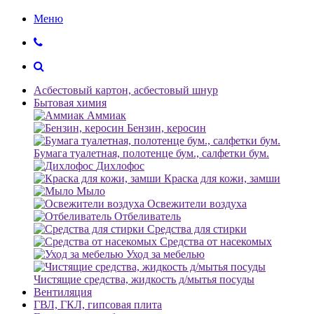
Меню
Асбестовый картон, асбестовый шнур
Бытовая химия
Аммиак
Бензин, керосин
Бумага туалетная, полотенце бум., салфетки бум.
Дихлофос
Краска для кожи, замши
Мыло
Освежители воздуха
Отбеливатель
Средства для стирки
Средства от насекомых
Уход за мебелью
Чистящие средства, жидкость д/мытья посуды
Вентиляция
ГВЛ, ГКЛ, гипсовая плита