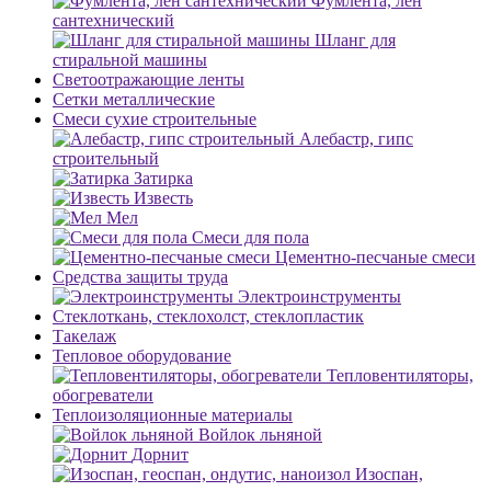
Фумлента, лен
сантехнический
Шланг для
стиральной машины
Светоотражающие ленты
Сетки металлические
Смеси сухие строительные
Алебастр, гипс
строительный
Затирка
Известь
Мел
Смеси для пола
Цементно-песчаные смеси
Средства защиты труда
Электроинструменты
Стеклоткань, стеклохолст, стеклопластик
Такелаж
Тепловое оборудование
Тепловентиляторы,
обогреватели
Теплоизоляционные материалы
Войлок льняной
Дорнит
Изоспан,