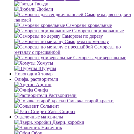
Гвозди
Дюбели
Саморезы для сендвич
панелей
Саморезы кровельные
Саморезы оцинкованные
Саморезы по дереву
Саморезы по металлу
Саморезы по
металлу с пресшайбой
Саморезы универсальные
Хомуты
Шурупы
Новогодний товар
Олифа, растворители
Ацетон
Олифа
Растворители
Смывка старой краски
Сольвент
Уайт-Спирит
Отделочные материалы
Двери, коробки
Наличник
Обои