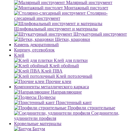
Малярный инструмент
Монтажный пистолет
Столярно-
слесарный инструмент
Шлифовальный инструмент и материалы
Штукатурный инструмент
Щетки, крацовки
Камень декоративный
Кирпич, отсевоблок
Клей
Клей для плитки
Клей обойный
Клей ПВА
Клей потолочный
Прочие клеи
Компоненты металлического каркаса
Направляющие
Подвесы
Пристенный кант
Профили строительные
Соединители,
удлинители профиля
Кровельные материалы
Битум