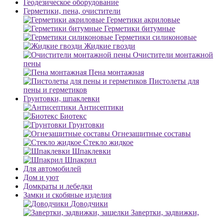
Геодезическое оборудование
Герметики, пена, очистители
Герметики акриловые
Герметики битумные
Герметики силиконовые
Жидкие гвозди
Очистители монтажной
пены
Пена монтажная
Пистолеты для
пены и герметиков
Грунтовки, шпаклевки
Антисептики
Биотекс
Грунтовки
Огнезащитные составы
Стекло жидкое
Шпаклевки
Шпакрил
Для автомобилей
Дом и уют
Домкраты и лебедки
Замки и скобяные изделия
Доводчики
Завертки, задвижки,