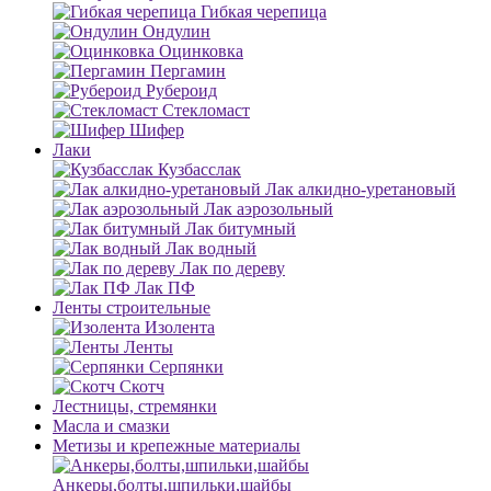
Гибкая черепица
Ондулин
Оцинковка
Пергамин
Рубероид
Стекломаст
Шифер
Лаки
Кузбасслак
Лак алкидно-уретановый
Лак аэрозольный
Лак битумный
Лак водный
Лак по дереву
Лак ПФ
Ленты строительные
Изолента
Ленты
Серпянки
Скотч
Лестницы, стремянки
Масла и смазки
Метизы и крепежные материалы
Анкеры,болты,шпильки,шайбы