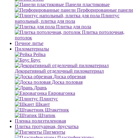
Панели пластиковые
Перфорированные панели
Плинтус
напольный, плитка для пола
Плитка для пола
Плитка потолочная,
потолок
Печное литье
Пиломатериалы
Рейка
Брус
Декоративный отделочный пиломатериал
Доска обрезная
Доска половая
Дрань
Евровагонка
Плинтус
Шкант
Штакетник
Штапик
Пленка полиэтиленовая
Плитка тротуарная, брусчатка
Пигменты
Пластификаторы