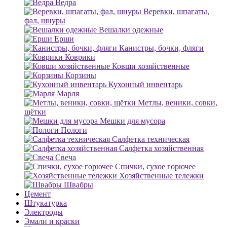
Ведра
Веревки, шпагаты,
фал, шнуры
Вешалки одежные
Ерши
Канистры, бочки, фляги
Коврики
Ковши хозяйственные
Корзины
Кухонный инвентарь
Марля
Метлы, веники, совки,
щётки
Мешки для мусора
Пологи
Салфетка техническая
Салфетка хозяйственная
Свеча
Спички, сухое горючее
Хозяйственные тележки
Швабры
Цемент
Штукатурка
Электроды
Эмали и краски