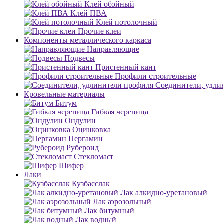
Клей обойный
Клей ПВА
Клей потолочный
Прочие клеи
Компоненты металлического каркаса
Направляющие
Подвесы
Пристенный кант
Профили строительные
Соединители, удли
Кровельные материалы
Битум
Гибкая черепица
Ондулин
Оцинковка
Пергамин
Рубероид
Стекломаст
Шифер
Лаки
Кузбасслак
Лак алкидно-уретановый
Лак аэрозольный
Лак битумный
Лак водный