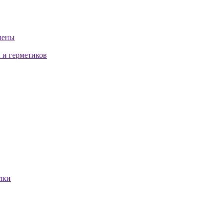
пены
 и герметиков
лки