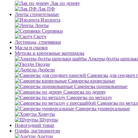
Лак по дереву
Лак ПФ
Ленты строительные
Изолента
Ленты
Серпянки
Скотч
Лестницы, стремянки
Масла и смазки
Метизы и крепежные материалы
Анкеры,болты,шпильк
Гвозди
Дюбели
Саморезы для сендвич 
Саморезы кровельные
Саморезы оцинкованные
Саморезы по дереву
Саморезы по металлу
Саморезы по метал
Саморезы универсальные
Хомуты
Шурупы
Новогодний товар
Олифа, растворители
Ацетон