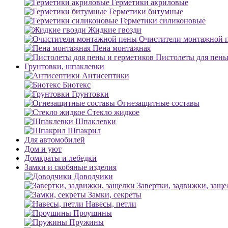
Герметики акриловые
Герметики битумные
Герметики силиконовые
Жидкие гвозди
Очистители монтажной 
Пена монтажная
Пистолеты для пены
Грунтовки, шпаклевки
Антисептики
Биотекс
Грунтовки
Огнезащитные составы
Стекло жидкое
Шпаклевки
Шпакрил
Для автомобилей
Дом и уют
Домкраты и лебедки
Замки и скобяные изделия
Доводчики
Завертки, задвижки, заще
Замки, секреты
Навесы, петли
Проушины
Пружины