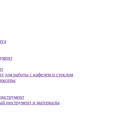
ега
умент
нт
т для работы с кафелем и стеклом
миксеры
инструмент
й инструмент и материалы