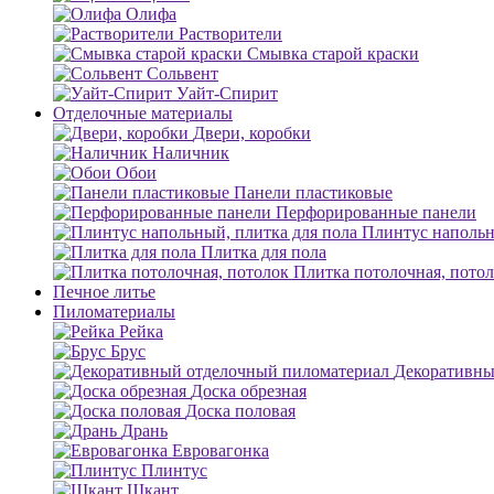
Олифа
Растворители
Смывка старой краски
Сольвент
Уайт-Спирит
Отделочные материалы
Двери, коробки
Наличник
Обои
Панели пластиковые
Перфорированные панели
Плинтус напольн
Плитка для пола
Плитка потолочная, пото
Печное литье
Пиломатериалы
Рейка
Брус
Декоративны
Доска обрезная
Доска половая
Дрань
Евровагонка
Плинтус
Шкант