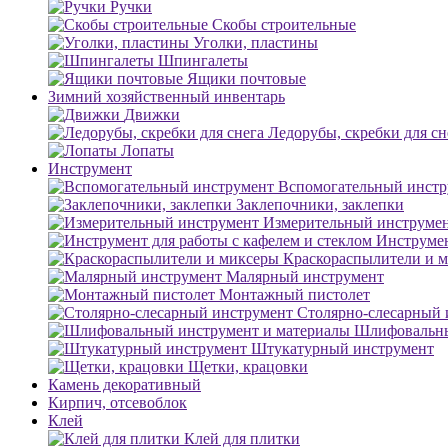
Ручки
Скобы строительные
Уголки, пластины
Шпингалеты
Ящики почтовые
Зимний хозяйственный инвентарь
Движки
Ледорубы, скребки для сн
Лопаты
Инструмент
Вспомогательный инстр
Заклепочники, заклепки
Измерительный инструме
Инструмен
Краскораспылители и 
Малярный инструмент
Монтажный пистолет
Столярно-слесарный 
Шлифовальны
Штукатурный инструмент
Щетки, крацовки
Камень декоративный
Кирпич, отсевоблок
Клей
Клей для плитки