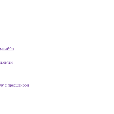
и,шайбы
панелей
лу с пресшайбой