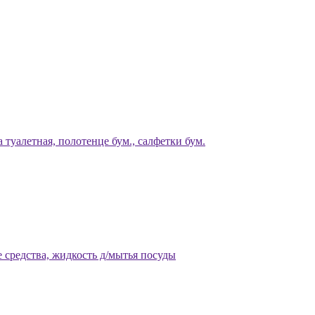
 туалетная, полотенце бум., салфетки бум.
 средства, жидкость д/мытья посуды