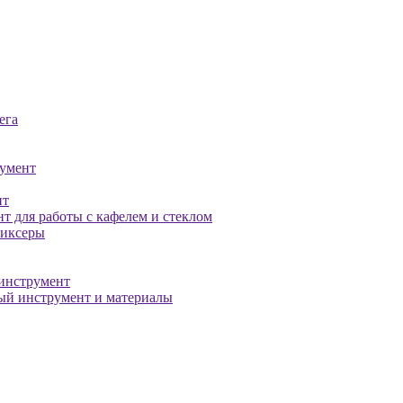
ега
умент
нт
т для работы с кафелем и стеклом
миксеры
инструмент
й инструмент и материалы