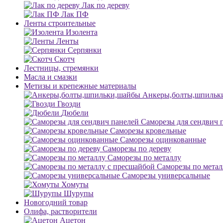
Лак по дереву
Лак ПФ
Ленты строительные
Изолента
Ленты
Серпянки
Скотч
Лестницы, стремянки
Масла и смазки
Метизы и крепежные материалы
Анкеры,болты,шпильк
Гвозди
Дюбели
Саморезы для сендвич 
Саморезы кровельные
Саморезы оцинкованные
Саморезы по дереву
Саморезы по металлу
Саморезы по метал
Саморезы универсальные
Хомуты
Шурупы
Новогодний товар
Олифа, растворители
Ацетон