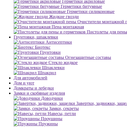
Герметики акриловые
Герметики битумные
Герметики силиконовые
Жидкие гвозди
Очистители монтажной 
Пена монтажная
Пистолеты для пены
Грунтовки, шпаклевки
Антисептики
Биотекс
Грунтовки
Огнезащитные составы
Стекло жидкое
Шпаклевки
Шпакрил
Для автомобилей
Дом и уют
Домкраты и лебедки
Замки и скобяные изделия
Доводчики
Завертки, задвижки, заще
Замки, секреты
Навесы, петли
Проушины
Пружины