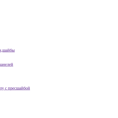
и,шайбы
панелей
лу с пресшайбой