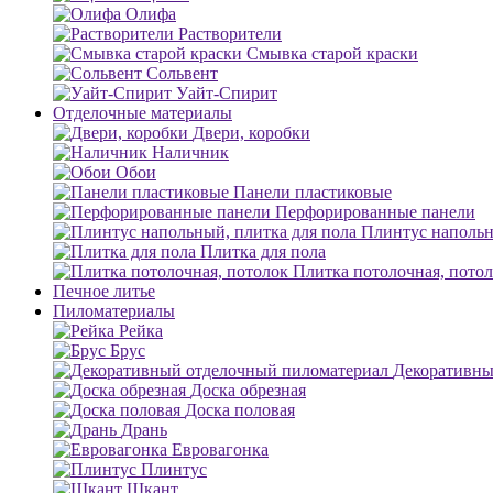
Олифа
Растворители
Смывка старой краски
Сольвент
Уайт-Спирит
Отделочные материалы
Двери, коробки
Наличник
Обои
Панели пластиковые
Перфорированные панели
Плинтус напольн
Плитка для пола
Плитка потолочная, пото
Печное литье
Пиломатериалы
Рейка
Брус
Декоративны
Доска обрезная
Доска половая
Дрань
Евровагонка
Плинтус
Шкант