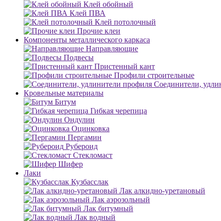
Клей обойный
Клей ПВА
Клей потолочный
Прочие клеи
Компоненты металлического каркаса
Направляющие
Подвесы
Пристенный кант
Профили строительные
Соединители, удли
Кровельные материалы
Битум
Гибкая черепица
Ондулин
Оцинковка
Пергамин
Рубероид
Стекломаст
Шифер
Лаки
Кузбасслак
Лак алкидно-уретановый
Лак аэрозольный
Лак битумный
Лак водный