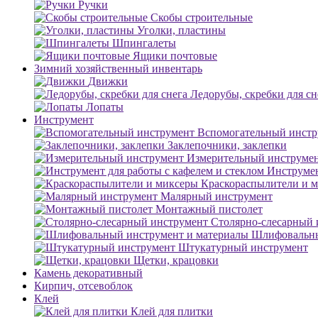
Ручки
Скобы строительные
Уголки, пластины
Шпингалеты
Ящики почтовые
Зимний хозяйственный инвентарь
Движки
Ледорубы, скребки для сн
Лопаты
Инструмент
Вспомогательный инстр
Заклепочники, заклепки
Измерительный инструме
Инструмен
Краскораспылители и 
Малярный инструмент
Монтажный пистолет
Столярно-слесарный 
Шлифовальны
Штукатурный инструмент
Щетки, крацовки
Камень декоративный
Кирпич, отсевоблок
Клей
Клей для плитки