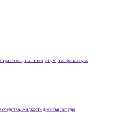
 туалетная, полотенце бум., салфетки бум.
 средства, жидкость д/мытья посуды