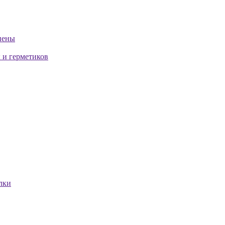
пены
 и герметиков
лки