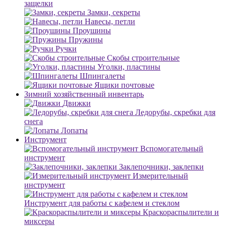
защелки
Замки, секреты
Навесы, петли
Проушины
Пружины
Ручки
Скобы строительные
Уголки, пластины
Шпингалеты
Ящики почтовые
Зимний хозяйственный инвентарь
Движки
Ледорубы, скребки для
снега
Лопаты
Инструмент
Вспомогательный
инструмент
Заклепочники, заклепки
Измерительный
инструмент
Инструмент для работы с кафелем и стеклом
Краскораспылители и
миксеры