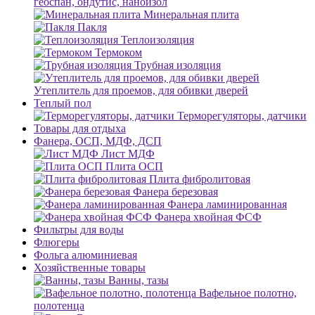
геоспан, ондутис, наноизол
Минеральная плита
Пакля
Теплоизоляция
Термоком
Трубная изоляция
Утеплитель для проемов, для обивки дверей
Теплый пол
Терморегуляторы, датчики
Товары для отдыха
Фанера, ОСП, МДФ, ДСП
Лист МДФ
Плита ОСП
Плита фибролитовая
Фанера березовая
Фанера ламинированная
Фанера хвойная ФСФ
Фильтры для воды
Флюгеры
Фольга алюминиевая
Хозяйственные товары
Ванны, тазы
Вафельное полотно,
полотенца