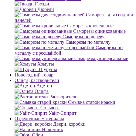
Гвозди
Дюбели
Саморезы для сендвич
панелей
Саморезы кровельные
Саморезы оцинкованные
Саморезы по дереву
Саморезы по металлу
Саморезы по
металлу с пресшайбой
Саморезы универсальные
Хомуты
Шурупы
Новогодний товар
Олифа, растворители
Ацетон
Олифа
Растворители
Смывка старой краски
Сольвент
Уайт-Спирит
Отделочные материалы
Двери, коробки
Наличник
Обои