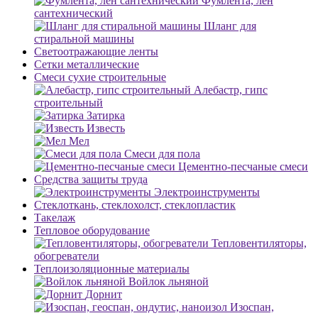
Фумлента, лен
сантехнический
Шланг для
стиральной машины
Светоотражающие ленты
Сетки металлические
Смеси сухие строительные
Алебастр, гипс
строительный
Затирка
Известь
Мел
Смеси для пола
Цементно-песчаные смеси
Средства защиты труда
Электроинструменты
Стеклоткань, стеклохолст, стеклопластик
Такелаж
Тепловое оборудование
Тепловентиляторы,
обогреватели
Теплоизоляционные материалы
Войлок льняной
Дорнит
Изоспан,