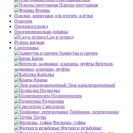
Плитка тротуарная
Формы
Поилки, кормушки для птичек, клетки
Поролон
Противогололед
Противоморозная добавка
Сад и огород
Резина жидкая
Сантехника
Арматура и прочее
Бачок
Вентиля,
задвижки, клапаны, муфты
Каболка
Краны
Люк канализационный
Подводка
Полипропилен
Радиаторы
Смесители
Тройники, переходники
Трубы
Фильтры, гофра
Фитинги резьбовые