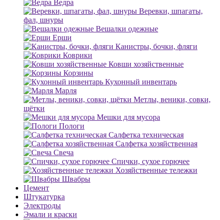
Ведра
Веревки, шпагаты,
фал, шнуры
Вешалки одежные
Ерши
Канистры, бочки, фляги
Коврики
Ковши хозяйственные
Корзины
Кухонный инвентарь
Марля
Метлы, веники, совки,
щётки
Мешки для мусора
Пологи
Салфетка техническая
Салфетка хозяйственная
Свеча
Спички, сухое горючее
Хозяйственные тележки
Швабры
Цемент
Штукатурка
Электроды
Эмали и краски