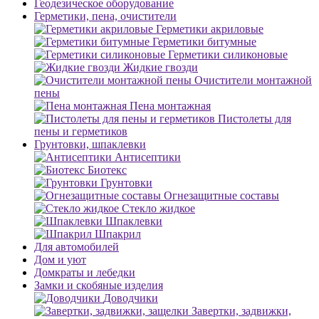
Геодезическое оборудование
Герметики, пена, очистители
Герметики акриловые
Герметики битумные
Герметики силиконовые
Жидкие гвозди
Очистители монтажной
пены
Пена монтажная
Пистолеты для
пены и герметиков
Грунтовки, шпаклевки
Антисептики
Биотекс
Грунтовки
Огнезащитные составы
Стекло жидкое
Шпаклевки
Шпакрил
Для автомобилей
Дом и уют
Домкраты и лебедки
Замки и скобяные изделия
Доводчики
Завертки, задвижки,