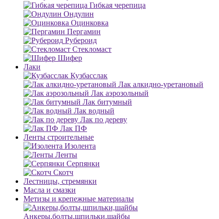
Гибкая черепица
Ондулин
Оцинковка
Пергамин
Рубероид
Стекломаст
Шифер
Лаки
Кузбасслак
Лак алкидно-уретановый
Лак аэрозольный
Лак битумный
Лак водный
Лак по дереву
Лак ПФ
Ленты строительные
Изолента
Ленты
Серпянки
Скотч
Лестницы, стремянки
Масла и смазки
Метизы и крепежные материалы
Анкеры,болты,шпильки,шайбы