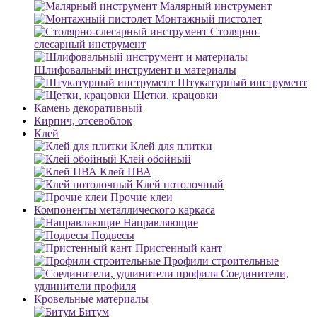
Малярный инструмент
Монтажный пистолет
Столярно-
слесарный инструмент
Шлифовальный инструмент и материалы
Штукатурный инструмент
Щетки, крацовки
Камень декоративный
Кирпич, отсевоблок
Клей
Клей для плитки
Клей обойный
Клей ПВА
Клей потолочный
Прочие клеи
Компоненты металлического каркаса
Направляющие
Подвесы
Пристенный кант
Профили строительные
Соединители,
удлинители профиля
Кровельные материалы
Битум