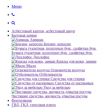
Меню
Асбестовый картон, асбестовый шнур
Бытовая химия
Аммиак
Бензин, керосин
Бумага туалетная, полотенце бум., салфетки бум.
Дихлофос
Краска для кожи, замши
Мыло
Освежители воздуха
Отбеливатель
Средства для стирки
Средства от насекомых
Уход за мебелью
Чистящие средства, жидкость д/мытья посуды
Вентиляция
ГВЛ, ГКЛ, гипсовая плита