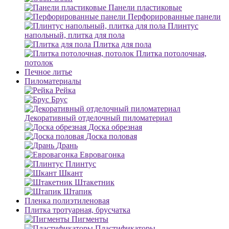
Панели пластиковые
Перфорированные панели
Плинтус
напольный, плитка для пола
Плитка для пола
Плитка потолочная,
потолок
Печное литье
Пиломатериалы
Рейка
Брус
Декоративный отделочный пиломатериал
Доска обрезная
Доска половая
Дрань
Евровагонка
Плинтус
Шкант
Штакетник
Штапик
Пленка полиэтиленовая
Плитка тротуарная, брусчатка
Пигменты
Пластификаторы