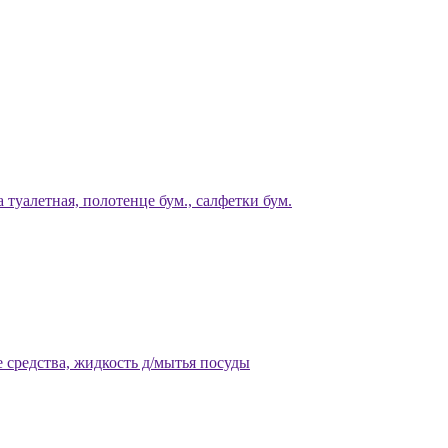
 туалетная, полотенце бум., салфетки бум.
 средства, жидкость д/мытья посуды