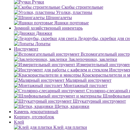
Ручки
Скобы строительные
Уголки, пластины
Шпингалеты
Ящики почтовые
Зимний хозяйственный инвентарь
Движки
Ледорубы, скребки для сн
Лопаты
Инструмент
Вспомогательный инстр
Заклепочники, заклепки
Измерительный инструме
Инструмен
Краскораспылители и 
Малярный инструмент
Монтажный пистолет
Столярно-слесарный 
Шлифовальны
Штукатурный инструмент
Щетки, крацовки
Камень декоративный
Кирпич, отсевоблок
Клей
Клей для плитки