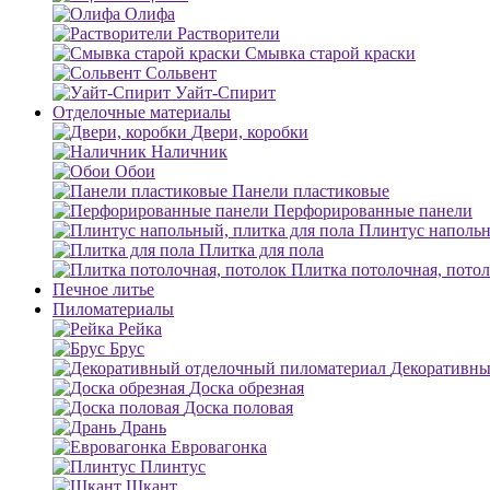
Олифа
Растворители
Смывка старой краски
Сольвент
Уайт-Спирит
Отделочные материалы
Двери, коробки
Наличник
Обои
Панели пластиковые
Перфорированные панели
Плинтус напольн
Плитка для пола
Плитка потолочная, пото
Печное литье
Пиломатериалы
Рейка
Брус
Декоративны
Доска обрезная
Доска половая
Дрань
Евровагонка
Плинтус
Шкант