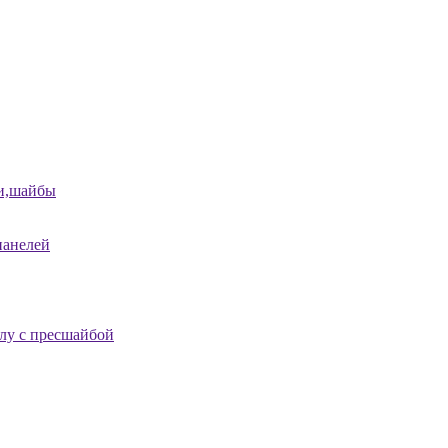
и,шайбы
панелей
лу с пресшайбой