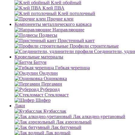
Клей обойный
Клей ПВА
Клей потолочный
Прочие клеи
Компоненты металлического каркаса
Направляющие
Подвесы
Пристенный кант
Профили строительные
Соединители, удли
Кровельные материалы
Битум
Гибкая черепица
Ондулин
Оцинковка
Пергамин
Рубероид
Стекломаст
Шифер
Лаки
Кузбасслак
Лак алкидно-уретановый
Лак аэрозольный
Лак битумный
Лак водный