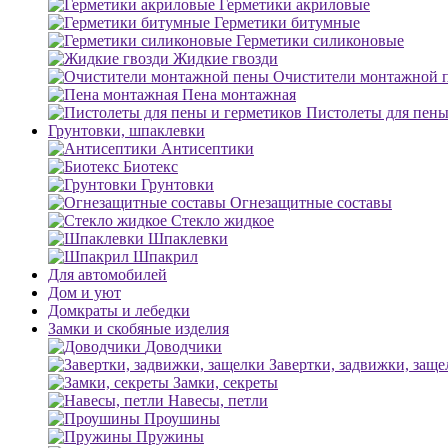
Герметики акриловые
Герметики битумные
Герметики силиконовые
Жидкие гвозди
Очистители монтажной 
Пена монтажная
Пистолеты для пены
Грунтовки, шпаклевки
Антисептики
Биотекс
Грунтовки
Огнезащитные составы
Стекло жидкое
Шпаклевки
Шпакрил
Для автомобилей
Дом и уют
Домкраты и лебедки
Замки и скобяные изделия
Доводчики
Завертки, задвижки, заще
Замки, секреты
Навесы, петли
Проушины
Пружины