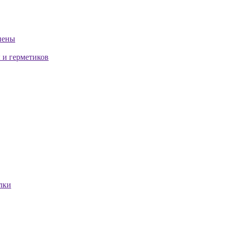
пены
 и герметиков
лки