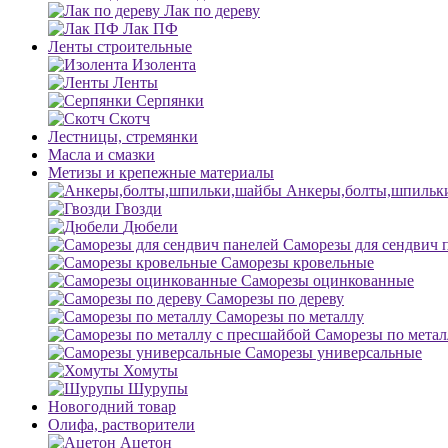
Лак по дереву
Лак ПФ
Ленты строительные
Изолента
Ленты
Серпянки
Скотч
Лестницы, стремянки
Масла и смазки
Метизы и крепежные материалы
Анкеры,болты,шпильк
Гвозди
Дюбели
Саморезы для сендвич 
Саморезы кровельные
Саморезы оцинкованные
Саморезы по дереву
Саморезы по металлу
Саморезы по метал
Саморезы универсальные
Хомуты
Шурупы
Новогодний товар
Олифа, растворители
Ацетон