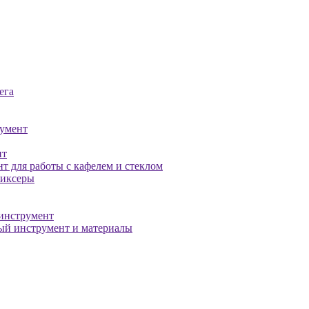
ега
умент
нт
т для работы с кафелем и стеклом
миксеры
инструмент
й инструмент и материалы