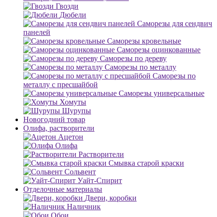
Гвозди
Дюбели
Саморезы для сендвич
панелей
Саморезы кровельные
Саморезы оцинкованные
Саморезы по дереву
Саморезы по металлу
Саморезы по
металлу с пресшайбой
Саморезы универсальные
Хомуты
Шурупы
Новогодний товар
Олифа, растворители
Ацетон
Олифа
Растворители
Смывка старой краски
Сольвент
Уайт-Спирит
Отделочные материалы
Двери, коробки
Наличник
Обои