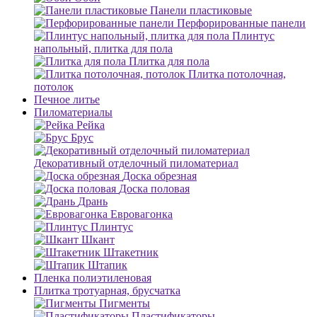
Панели пластиковые
Перфорированные панели
Плинтус
напольный, плитка для пола
Плитка для пола
Плитка потолочная,
потолок
Печное литье
Пиломатериалы
Рейка
Брус
Декоративный отделочный пиломатериал
Доска обрезная
Доска половая
Дрань
Евровагонка
Плинтус
Шкант
Штакетник
Штапик
Пленка полиэтиленовая
Плитка тротуарная, брусчатка
Пигменты
Пластификаторы