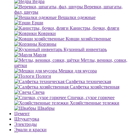
Ведра
Веревки, шпагаты,
фал, шнуры
Вешалки одежные
Ерши
Канистры, бочки, фляги
Коврики
Ковши хозяйственные
Корзины
Кухонный инвентарь
Марля
Метлы, веники, совки,
щётки
Мешки для мусора
Пологи
Салфетка техническая
Салфетка хозяйственная
Свеча
Спички, сухое горючее
Хозяйственные тележки
Швабры
Цемент
Штукатурка
Электроды
Эмали и краски