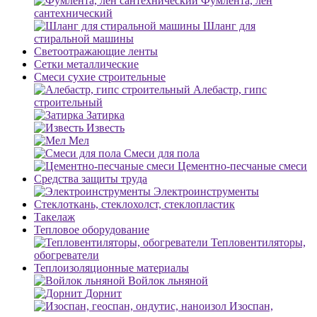
Фумлента, лен
сантехнический
Шланг для
стиральной машины
Светоотражающие ленты
Сетки металлические
Смеси сухие строительные
Алебастр, гипс
строительный
Затирка
Известь
Мел
Смеси для пола
Цементно-песчаные смеси
Средства защиты труда
Электроинструменты
Стеклоткань, стеклохолст, стеклопластик
Такелаж
Тепловое оборудование
Тепловентиляторы,
обогреватели
Теплоизоляционные материалы
Войлок льняной
Дорнит
Изоспан,