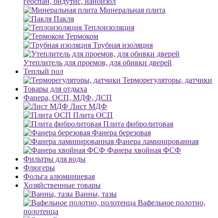
геоспан, ондутис, наноизол
Минеральная плита
Пакля
Теплоизоляция
Термоком
Трубная изоляция
Утеплитель для проемов, для обивки дверей
Теплый пол
Терморегуляторы, датчики
Товары для отдыха
Фанера, ОСП, МДФ, ДСП
Лист МДФ
Плита ОСП
Плита фибролитовая
Фанера березовая
Фанера ламинированная
Фанера хвойная ФСФ
Фильтры для воды
Флюгеры
Фольга алюминиевая
Хозяйственные товары
Ванны, тазы
Вафельное полотно,
полотенца