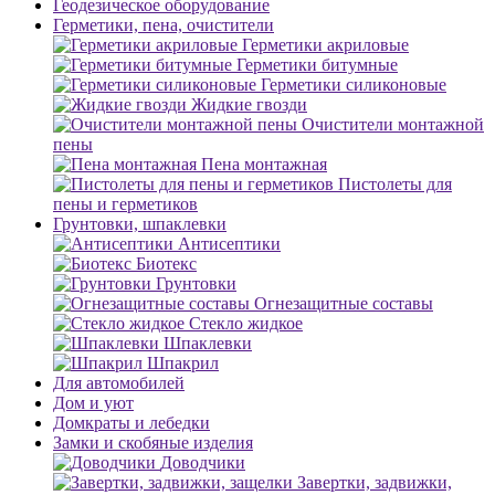
Геодезическое оборудование
Герметики, пена, очистители
Герметики акриловые
Герметики битумные
Герметики силиконовые
Жидкие гвозди
Очистители монтажной
пены
Пена монтажная
Пистолеты для
пены и герметиков
Грунтовки, шпаклевки
Антисептики
Биотекс
Грунтовки
Огнезащитные составы
Стекло жидкое
Шпаклевки
Шпакрил
Для автомобилей
Дом и уют
Домкраты и лебедки
Замки и скобяные изделия
Доводчики
Завертки, задвижки,