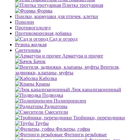
Плитка тротуарная
Формы
Поилки, кормушки для птичек, клетки
Поролон
Противогололед
Противоморозная добавка
Сад и огород
Резина жидкая
Сантехника
Арматура и прочее
Бачок
Вентиля,
задвижки, клапаны, муфты
Каболка
Краны
Люк канализационный
Подводка
Полипропилен
Радиаторы
Смесители
Тройники, переходники
Трубы
Фильтры, гофра
Фитинги резьбовые