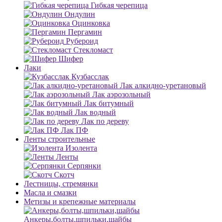
Гибкая черепица
Ондулин
Оцинковка
Пергамин
Рубероид
Стекломаст
Шифер
Лаки
Кузбасслак
Лак алкидно-уретановый
Лак аэрозольный
Лак битумный
Лак водный
Лак по дереву
Лак ПФ
Ленты строительные
Изолента
Ленты
Серпянки
Скотч
Лестницы, стремянки
Масла и смазки
Метизы и крепежные материалы
Анкеры,болты,шпильки,шайбы