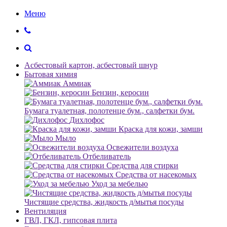
Меню
Асбестовый картон, асбестовый шнур
Бытовая химия
Аммиак
Бензин, керосин
Бумага туалетная, полотенце бум., салфетки бум.
Дихлофос
Краска для кожи, замши
Мыло
Освежители воздуха
Отбеливатель
Средства для стирки
Средства от насекомых
Уход за мебелью
Чистящие средства, жидкость д/мытья посуды
Вентиляция
ГВЛ, ГКЛ, гипсовая плита