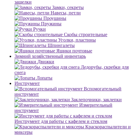
защелки
Замки, секреты
Навесы, петли
Проушины
Пружины
Ручки
Скобы строительные
Уголки, пластины
Шпингалеты
Ящики почтовые
Зимний хозяйственный инвентарь
Движки
Ледорубы, скребки для
снега
Лопаты
Инструмент
Вспомогательный
инструмент
Заклепочники, заклепки
Измерительный
инструмент
Инструмент для работы с кафелем и стеклом
Краскораспылители и
миксеры