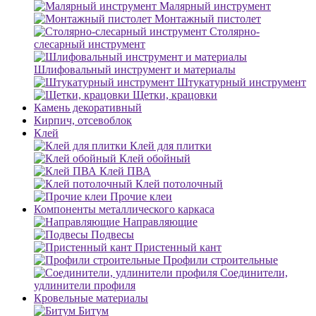
Малярный инструмент
Монтажный пистолет
Столярно-
слесарный инструмент
Шлифовальный инструмент и материалы
Штукатурный инструмент
Щетки, крацовки
Камень декоративный
Кирпич, отсевоблок
Клей
Клей для плитки
Клей обойный
Клей ПВА
Клей потолочный
Прочие клеи
Компоненты металлического каркаса
Направляющие
Подвесы
Пристенный кант
Профили строительные
Соединители,
удлинители профиля
Кровельные материалы
Битум