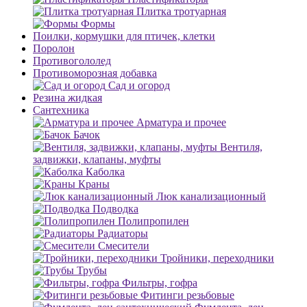
Плитка тротуарная
Формы
Поилки, кормушки для птичек, клетки
Поролон
Противогололед
Противоморозная добавка
Сад и огород
Резина жидкая
Сантехника
Арматура и прочее
Бачок
Вентиля,
задвижки, клапаны, муфты
Каболка
Краны
Люк канализационный
Подводка
Полипропилен
Радиаторы
Смесители
Тройники, переходники
Трубы
Фильтры, гофра
Фитинги резьбовые