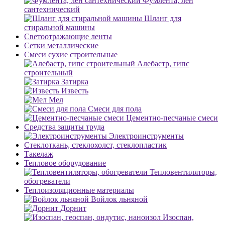
Фумлента, лен
сантехнический
Шланг для
стиральной машины
Светоотражающие ленты
Сетки металлические
Смеси сухие строительные
Алебастр, гипс
строительный
Затирка
Известь
Мел
Смеси для пола
Цементно-песчаные смеси
Средства защиты труда
Электроинструменты
Стеклоткань, стеклохолст, стеклопластик
Такелаж
Тепловое оборудование
Тепловентиляторы,
обогреватели
Теплоизоляционные материалы
Войлок льняной
Дорнит
Изоспан,