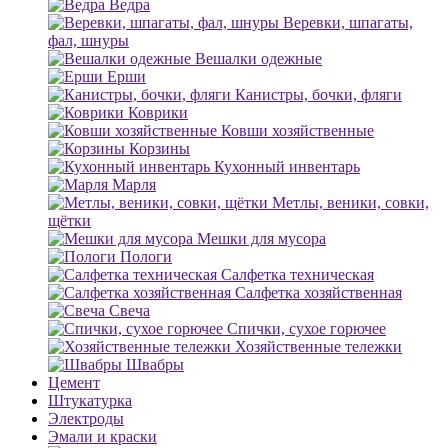
Ведра
Веревки, шпагаты,
фал, шнуры
Вешалки одежные
Ерши
Канистры, бочки, фляги
Коврики
Ковши хозяйственные
Корзины
Кухонный инвентарь
Марля
Метлы, веники, совки,
щётки
Мешки для мусора
Пологи
Салфетка техническая
Салфетка хозяйственная
Свеча
Спички, сухое горючее
Хозяйственные тележки
Швабры
Цемент
Штукатурка
Электроды
Эмали и краски