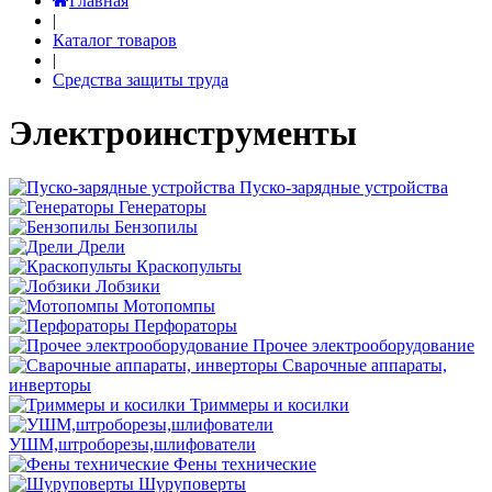
Главная
|
Каталог товаров
|
Средства защиты труда
Электроинструменты
Пуско-зарядные устройства
Генераторы
Бензопилы
Дрели
Краскопульты
Лобзики
Мотопомпы
Перфораторы
Прочее электрооборудование
Сварочные аппараты,
инверторы
Триммеры и косилки
УШМ,штроборезы,шлифователи
Фены технические
Шуруповерты