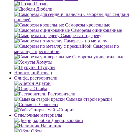
Гвозди
Дюбели
Саморезы для сендвич
панелей
Саморезы кровельные
Саморезы оцинкованные
Саморезы по дереву
Саморезы по металлу
Саморезы по
металлу с пресшайбой
Саморезы универсальные
Хомуты
Шурупы
Новогодний товар
Олифа, растворители
Ацетон
Олифа
Растворители
Смывка старой краски
Сольвент
Уайт-Спирит
Отделочные материалы
Двери, коробки
Наличник
Обои