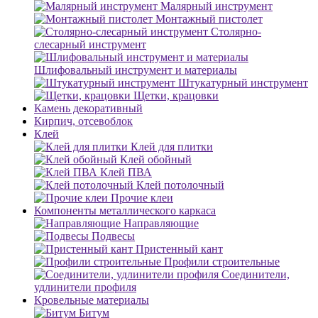
Малярный инструмент
Монтажный пистолет
Столярно-
слесарный инструмент
Шлифовальный инструмент и материалы
Штукатурный инструмент
Щетки, крацовки
Камень декоративный
Кирпич, отсевоблок
Клей
Клей для плитки
Клей обойный
Клей ПВА
Клей потолочный
Прочие клеи
Компоненты металлического каркаса
Направляющие
Подвесы
Пристенный кант
Профили строительные
Соединители,
удлинители профиля
Кровельные материалы
Битум