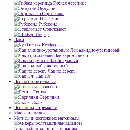
Гибкая черепица
Ондулин
Оцинковка
Пергамин
Рубероид
Стекломаст
Шифер
Лаки
Кузбасслак
Лак алкидно-уретановый
Лак аэрозольный
Лак битумный
Лак водный
Лак по дереву
Лак ПФ
Ленты строительные
Изолента
Ленты
Серпянки
Скотч
Лестницы, стремянки
Масла и смазки
Метизы и крепежные материалы
Анкеры,болты,шпильки,шайбы