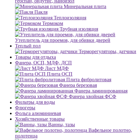
геоспан, ондутис, наноизол
Минеральная плита
Пакля
Теплоизоляция
Термоком
Трубная изоляция
Утеплитель для проемов, для обивки дверей
Теплый пол
Терморегуляторы, датчики
Товары для отдыха
Фанера, ОСП, МДФ, ДСП
Лист МДФ
Плита ОСП
Плита фибролитовая
Фанера березовая
Фанера ламинированная
Фанера хвойная ФСФ
Фильтры для воды
Флюгеры
Фольга алюминиевая
Хозяйственные товары
Ванны, тазы
Вафельное полотно,
полотенца