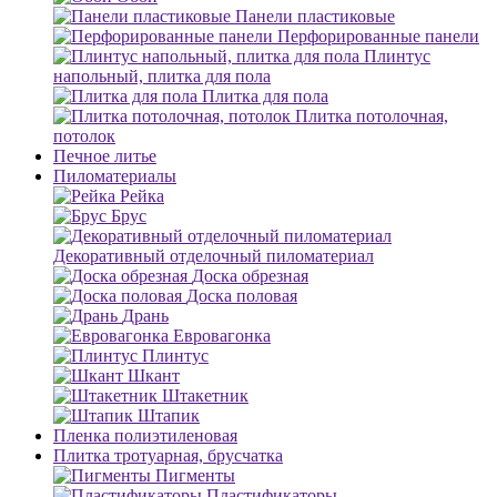
Панели пластиковые
Перфорированные панели
Плинтус
напольный, плитка для пола
Плитка для пола
Плитка потолочная,
потолок
Печное литье
Пиломатериалы
Рейка
Брус
Декоративный отделочный пиломатериал
Доска обрезная
Доска половая
Дрань
Евровагонка
Плинтус
Шкант
Штакетник
Штапик
Пленка полиэтиленовая
Плитка тротуарная, брусчатка
Пигменты
Пластификаторы