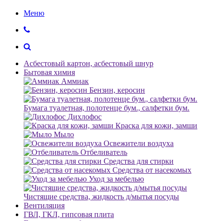
Меню
Асбестовый картон, асбестовый шнур
Бытовая химия
Аммиак
Бензин, керосин
Бумага туалетная, полотенце бум., салфетки бум.
Дихлофос
Краска для кожи, замши
Мыло
Освежители воздуха
Отбеливатель
Средства для стирки
Средства от насекомых
Уход за мебелью
Чистящие средства, жидкость д/мытья посуды
Вентиляция
ГВЛ, ГКЛ, гипсовая плита