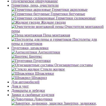
Геодезическое оборудование
Герметики, пена, очистители
Герметики акриловые
Герметики битумные
Герметики силиконовые
Жидкие гвозди
Очистители монтажной
пены
Пена монтажная
Пистолеты для
пены и герметиков
Грунтовки, шпаклевки
Антисептики
Биотекс
Грунтовки
Огнезащитные составы
Стекло жидкое
Шпаклевки
Шпакрил
Для автомобилей
Дом и уют
Домкраты и лебедки
Замки и скобяные изделия
Доводчики
Завертки, задвижки,