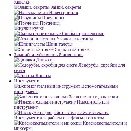
защелки
Замки, секреты
Навесы, петли
Проушины
Пружины
Ручки
Скобы строительные
Уголки, пластины
Шпингалеты
Ящики почтовые
Зимний хозяйственный инвентарь
Движки
Ледорубы, скребки для
снега
Лопаты
Инструмент
Вспомогательный
инструмент
Заклепочники, заклепки
Измерительный
инструмент
Инструмент для работы с кафелем и стеклом
Краскораспылители и
миксеры