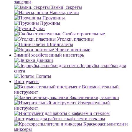
защелки
Замки, секреты
Навесы, петли
Проушины
Пружины
Ручки
Скобы строительные
Уголки, пластины
Шпингалеты
Ящики почтовые
Зимний хозяйственный инвентарь
Движки
Ледорубы, скребки для
снега
Лопаты
Инструмент
Вспомогательный
инструмент
Заклепочники, заклепки
Измерительный
инструмент
Инструмент для работы с кафелем и стеклом
Краскораспылители и
миксеры