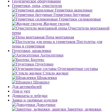
Геодезическое оборудование
Герметики, пена, очистители
Герметики акриловые
Герметики битумные
Герметики силиконовые
Жидкие гвозди
Очистители монтажной
пены
Пена монтажная
Пистолеты для
пены и герметиков
Грунтовки, шпаклевки
Антисептики
Биотекс
Грунтовки
Огнезащитные составы
Стекло жидкое
Шпаклевки
Шпакрил
Для автомобилей
Дом и уют
Домкраты и лебедки
Замки и скобяные изделия
Доводчики
Завертки, задвижки,