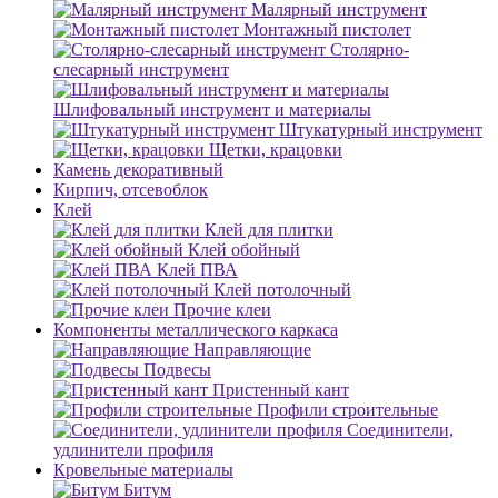
Малярный инструмент
Монтажный пистолет
Столярно-
слесарный инструмент
Шлифовальный инструмент и материалы
Штукатурный инструмент
Щетки, крацовки
Камень декоративный
Кирпич, отсевоблок
Клей
Клей для плитки
Клей обойный
Клей ПВА
Клей потолочный
Прочие клеи
Компоненты металлического каркаса
Направляющие
Подвесы
Пристенный кант
Профили строительные
Соединители,
удлинители профиля
Кровельные материалы
Битум