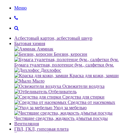
Меню
Асбестовый картон, асбестовый шнур
Бытовая химия
Аммиак
Бензин, керосин
Бумага туалетная, полотенце бум., салфетки бум.
Дихлофос
Краска для кожи, замши
Мыло
Освежители воздуха
Отбеливатель
Средства для стирки
Средства от насекомых
Уход за мебелью
Чистящие средства, жидкость д/мытья посуды
Вентиляция
ГВЛ, ГКЛ, гипсовая плита