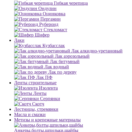
Гибкая черепица
Ондулин
Оцинковка
Пергамин
Рубероид
Стекломаст
Шифер
Лаки
Кузбасслак
Лак алкидно-уретановый
Лак аэрозольный
Лак битумный
Лак водный
Лак по дереву
Лак ПФ
Ленты строительные
Изолента
Ленты
Серпянки
Скотч
Лестницы, стремянки
Масла и смазки
Метизы и крепежные материалы
Анкеры,болты,шпильки,шайбы