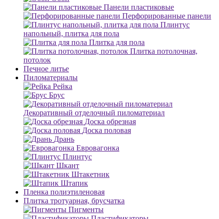
Панели пластиковые
Перфорированные панели
Плинтус
напольный, плитка для пола
Плитка для пола
Плитка потолочная,
потолок
Печное литье
Пиломатериалы
Рейка
Брус
Декоративный отделочный пиломатериал
Доска обрезная
Доска половая
Дрань
Евровагонка
Плинтус
Шкант
Штакетник
Штапик
Пленка полиэтиленовая
Плитка тротуарная, брусчатка
Пигменты
Пластификаторы