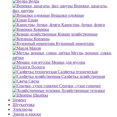
Ведра
Веревки, шпагаты,
фал, шнуры
Вешалки одежные
Ерши
Канистры, бочки, фляги
Коврики
Ковши хозяйственные
Корзины
Кухонный инвентарь
Марля
Метлы, веники, совки,
щётки
Мешки для мусора
Пологи
Салфетка техническая
Салфетка хозяйственная
Свеча
Спички, сухое горючее
Хозяйственные тележки
Швабры
Цемент
Штукатурка
Электроды
Эмали и краски