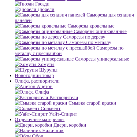
Гвозди
Дюбели
Саморезы для сендвич
панелей
Саморезы кровельные
Саморезы оцинкованные
Саморезы по дереву
Саморезы по металлу
Саморезы по
металлу с пресшайбой
Саморезы универсальные
Хомуты
Шурупы
Новогодний товар
Олифа, растворители
Ацетон
Олифа
Растворители
Смывка старой краски
Сольвент
Уайт-Спирит
Отделочные материалы
Двери, коробки
Наличник
Обои