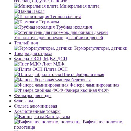
геоспан, ондутис, наноизол
Минеральная плита
Пакля
Теплоизоляция
Термоком
Трубная изоляция
Утеплитель для проемов, для обивки дверей
Теплый пол
Терморегуляторы, датчики
Товары для отдыха
Фанера, ОСП, МДФ, ДСП
Лист МДФ
Плита ОСП
Плита фибролитовая
Фанера березовая
Фанера ламинированная
Фанера хвойная ФСФ
Фильтры для воды
Флюгеры
Фольга алюминиевая
Хозяйственные товары
Ванны, тазы
Вафельное полотно,
полотенца