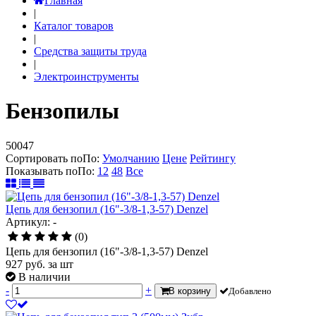
Главная
|
Каталог товаров
|
Средства защиты труда
|
Электроинструменты
Бензопилы
50047
Сортировать по
По
:
Умолчанию
Цене
Рейтингу
Показывать по
По
:
12
48
Все
Цепь для бензопил (16"-3/8-1,3-57) Denzel
Артикул: -
(0)
Цепь для бензопил (16"-3/8-1,3-57) Denzel
927
руб.
за шт
В наличии
-
+
В корзину
Добавлено