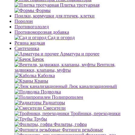
Плитка тротуарная
Формы
Поилки, кормушки для птичек, клетки
Поролон
Противогололед
Противоморозная добавка
Сад и огород
Резина жидкая
Сантехника
Арматура и прочее
Бачок
Вентиля,
задвижки, клапаны, муфты
Каболка
Краны
Люк канализационный
Подводка
Полипропилен
Радиаторы
Смесители
Тройники, переходники
Трубы
Фильтры, гофра
Фитинги резьбовые