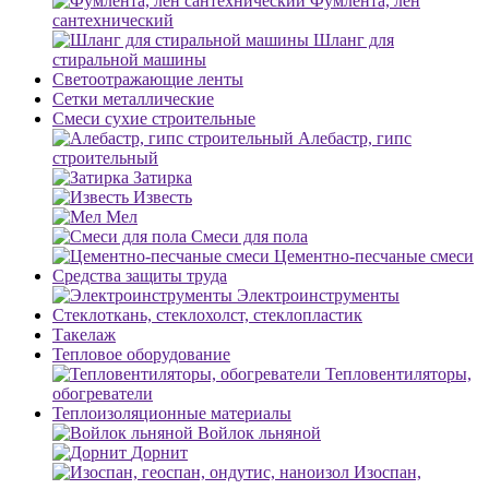
Фумлента, лен
сантехнический
Шланг для
стиральной машины
Светоотражающие ленты
Сетки металлические
Смеси сухие строительные
Алебастр, гипс
строительный
Затирка
Известь
Мел
Смеси для пола
Цементно-песчаные смеси
Средства защиты труда
Электроинструменты
Стеклоткань, стеклохолст, стеклопластик
Такелаж
Тепловое оборудование
Тепловентиляторы,
обогреватели
Теплоизоляционные материалы
Войлок льняной
Дорнит
Изоспан,