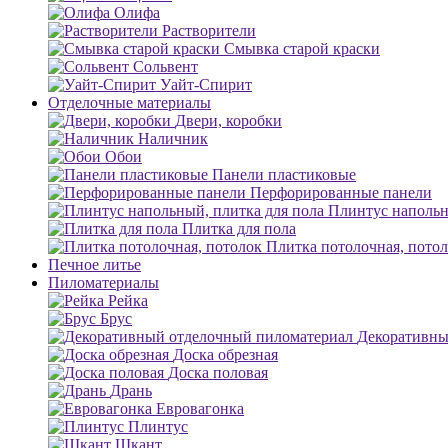
Олифа
Растворители
Смывка старой краски
Сольвент
Уайт-Спирит
Отделочные материалы
Двери, коробки
Наличник
Обои
Панели пластиковые
Перфорированные панели
Плинтус напольн
Плитка для пола
Плитка потолочная, пото
Печное литье
Пиломатериалы
Рейка
Брус
Декоративны
Доска обрезная
Доска половая
Дрань
Евровагонка
Плинтус
Шкант