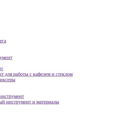
ега
умент
нт
т для работы с кафелем и стеклом
миксеры
инструмент
й инструмент и материалы