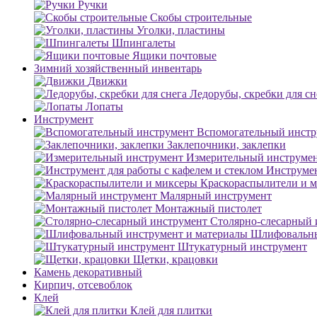
Ручки
Скобы строительные
Уголки, пластины
Шпингалеты
Ящики почтовые
Зимний хозяйственный инвентарь
Движки
Ледорубы, скребки для сн
Лопаты
Инструмент
Вспомогательный инстр
Заклепочники, заклепки
Измерительный инструме
Инструмен
Краскораспылители и 
Малярный инструмент
Монтажный пистолет
Столярно-слесарный 
Шлифовальны
Штукатурный инструмент
Щетки, крацовки
Камень декоративный
Кирпич, отсевоблок
Клей
Клей для плитки