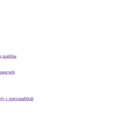
и,шайбы
панелей
лу с пресшайбой