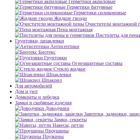
Герметики акриловые
Герметики битумные
Герметики силиконовые
Жидкие гвозди
Очистители монтажной 
Пена монтажная
Пистолеты для пены
Грунтовки, шпаклевки
Антисептики
Биотекс
Грунтовки
Огнезащитные составы
Стекло жидкое
Шпаклевки
Шпакрил
Для автомобилей
Дом и уют
Домкраты и лебедки
Замки и скобяные изделия
Доводчики
Завертки, задвижки, заще
Замки, секреты
Навесы, петли
Проушины
Пружины