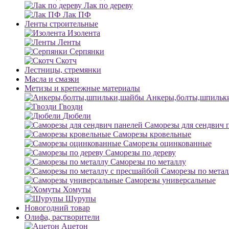
Лак по дереву
Лак ПФ
Ленты строительные
Изолента
Ленты
Серпянки
Скотч
Лестницы, стремянки
Масла и смазки
Метизы и крепежные материалы
Анкеры,болты,шпильк
Гвозди
Дюбели
Саморезы для сендвич 
Саморезы кровельные
Саморезы оцинкованные
Саморезы по дереву
Саморезы по металлу
Саморезы по метал
Саморезы универсальные
Хомуты
Шурупы
Новогодний товар
Олифа, растворители
Ацетон