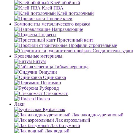
Клей обойный
Клей ПВА
Клей потолочный
Прочие клеи
Компоненты металлического каркаса
Направляющие
Подвесы
Пристенный кант
Профили строительные
Соединители, удли
Кровельные материалы
Битум
Гибкая черепица
Ондулин
Оцинковка
Пергамин
Рубероид
Стекломаст
Шифер
Лаки
Кузбасслак
Лак алкидно-уретановый
Лак аэрозольный
Лак битумный
Лак водный