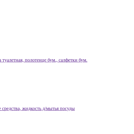
 туалетная, полотенце бум., салфетки бум.
 средства, жидкость д/мытья посуды