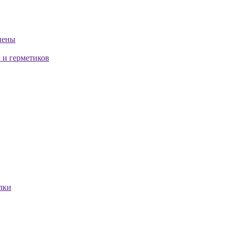
пены
 и герметиков
лки