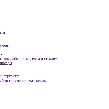
ега
умент
нт
т для работы с кафелем и стеклом
миксеры
инструмент
й инструмент и материалы