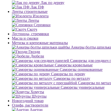
Лак по дереву
Лак ПФ
Ленты строительные
Изолента
Ленты
Серпянки
Скотч
Лестницы, стремянки
Масла и смазки
Метизы и крепежные материалы
Анкеры,болты,шпильк
Гвозди
Дюбели
Саморезы для сендвич 
Саморезы кровельные
Саморезы оцинкованные
Саморезы по дереву
Саморезы по металлу
Саморезы по метал
Саморезы универсальные
Хомуты
Шурупы
Новогодний товар
Олифа, растворители
Ацетон