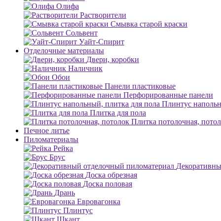
Олифа
Растворители
Смывка старой краски
Сольвент
Уайт-Спирит
Отделочные материалы
Двери, коробки
Наличник
Обои
Панели пластиковые
Перфорированные панели
Плинтус напольн
Плитка для пола
Плитка потолочная, пото
Печное литье
Пиломатериалы
Рейка
Брус
Декоративны
Доска обрезная
Доска половая
Дрань
Евровагонка
Плинтус
Шкант