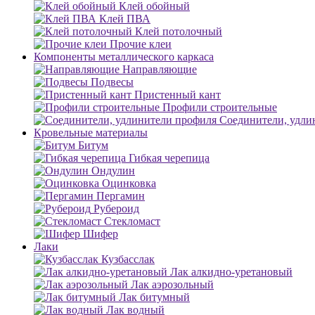
Клей обойный
Клей ПВА
Клей потолочный
Прочие клеи
Компоненты металлического каркаса
Направляющие
Подвесы
Пристенный кант
Профили строительные
Соединители, удли
Кровельные материалы
Битум
Гибкая черепица
Ондулин
Оцинковка
Пергамин
Рубероид
Стекломаст
Шифер
Лаки
Кузбасслак
Лак алкидно-уретановый
Лак аэрозольный
Лак битумный
Лак водный