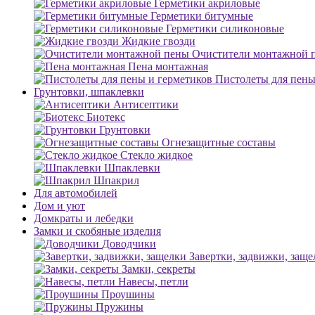
Герметики акриловые
Герметики битумные
Герметики силиконовые
Жидкие гвозди
Очистители монтажной 
Пена монтажная
Пистолеты для пены
Грунтовки, шпаклевки
Антисептики
Биотекс
Грунтовки
Огнезащитные составы
Стекло жидкое
Шпаклевки
Шпакрил
Для автомобилей
Дом и уют
Домкраты и лебедки
Замки и скобяные изделия
Доводчики
Завертки, задвижки, заще
Замки, секреты
Навесы, петли
Проушины
Пружины