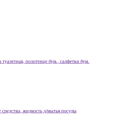
 туалетная, полотенце бум., салфетки бум.
 средства, жидкость д/мытья посуды