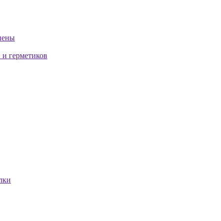
пены
 и герметиков
лки