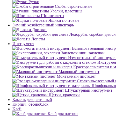
Ручки
Скобы строительные
Уголки, пластины
Шпингалеты
Ящики почтовые
Зимний хозяйственный инвентарь
Движки
Ледорубы, скребки для сн
Лопаты
Инструмент
Вспомогательный инстр
Заклепочники, заклепки
Измерительный инструме
Инструмен
Краскораспылители и 
Малярный инструмент
Монтажный пистолет
Столярно-слесарный 
Шлифовальны
Штукатурный инструмент
Щетки, крацовки
Камень декоративный
Кирпич, отсевоблок
Клей
Клей для плитки