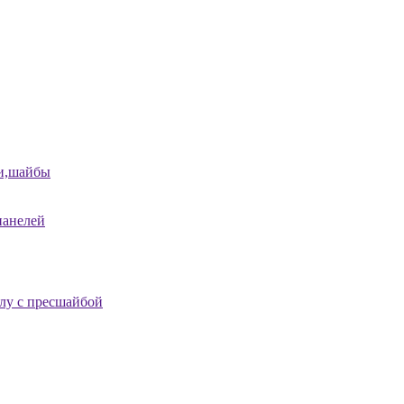
и,шайбы
панелей
лу с пресшайбой