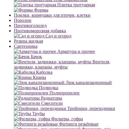
Плитка тротуарная
Формы
Поилки, кормушки для птичек, клетки
Поролон
Противогололед
Противоморозная добавка
Сад и огород
Резина жидкая
Сантехника
Арматура и прочее
Бачок
Вентиля,
задвижки, клапаны, муфты
Каболка
Краны
Люк канализационный
Подводка
Полипропилен
Радиаторы
Смесители
Тройники, переходники
Трубы
Фильтры, гофра
Фитинги резьбовые