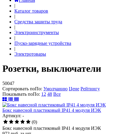
Главная
|
Каталог товаров
|
Средства защиты труда
|
Электроинструменты
|
Пуско-зарядные устройства
|
Электротовары
Розетки, выключатели
50047
Сортировать по
По
:
Умолчанию
Цене
Рейтингу
Показывать по
По
:
12
48
Все
Бокс навесной пластиковый IP41 4 модуля ИЭК
Артикул: -
(0)
Бокс навесной пластиковый IP41 4 модуля ИЭК
972
руб.
за шт