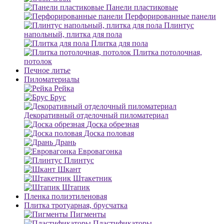
Панели пластиковые
Перфорированные панели
Плинтус
напольный, плитка для пола
Плитка для пола
Плитка потолочная,
потолок
Печное литье
Пиломатериалы
Рейка
Брус
Декоративный отделочный пиломатериал
Доска обрезная
Доска половая
Дрань
Евровагонка
Плинтус
Шкант
Штакетник
Штапик
Пленка полиэтиленовая
Плитка тротуарная, брусчатка
Пигменты
Пластификаторы