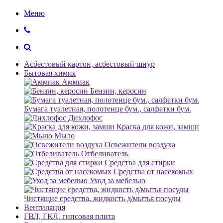
Меню
Асбестовый картон, асбестовый шнур
Бытовая химия
Аммиак
Бензин, керосин
Бумага туалетная, полотенце бум., салфетки бум.
Дихлофос
Краска для кожи, замши
Мыло
Освежители воздуха
Отбеливатель
Средства для стирки
Средства от насекомых
Уход за мебелью
Чистящие средства, жидкость д/мытья посуды
Вентиляция
ГВЛ, ГКЛ, гипсовая плита