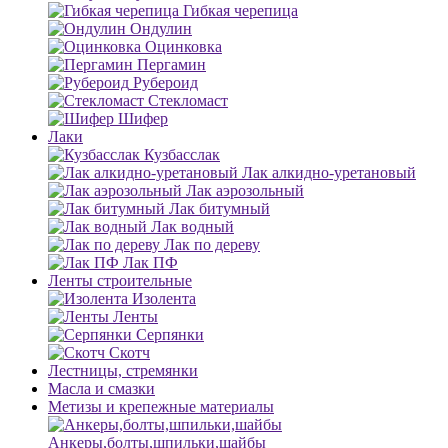
Гибкая черепица
Ондулин
Оцинковка
Пергамин
Рубероид
Стекломаст
Шифер
Лаки
Кузбасслак
Лак алкидно-уретановый
Лак аэрозольный
Лак битумный
Лак водный
Лак по дереву
Лак ПФ
Ленты строительные
Изолента
Ленты
Серпянки
Скотч
Лестницы, стремянки
Масла и смазки
Метизы и крепежные материалы
Анкеры,болты,шпильки,шайбы