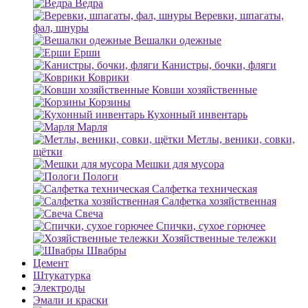
Ведра
Веревки, шпагаты,
фал, шнуры
Вешалки одежные
Ерши
Канистры, бочки, фляги
Коврики
Ковши хозяйственные
Корзины
Кухонный инвентарь
Марля
Метлы, веники, совки,
щётки
Мешки для мусора
Пологи
Салфетка техническая
Салфетка хозяйственная
Свеча
Спички, сухое горючее
Хозяйственные тележки
Швабры
Цемент
Штукатурка
Электроды
Эмали и краски