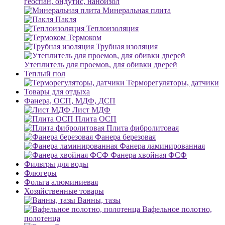
геоспан, ондутис, наноизол
Минеральная плита
Пакля
Теплоизоляция
Термоком
Трубная изоляция
Утеплитель для проемов, для обивки дверей
Теплый пол
Терморегуляторы, датчики
Товары для отдыха
Фанера, ОСП, МДФ, ДСП
Лист МДФ
Плита ОСП
Плита фибролитовая
Фанера березовая
Фанера ламинированная
Фанера хвойная ФСФ
Фильтры для воды
Флюгеры
Фольга алюминиевая
Хозяйственные товары
Ванны, тазы
Вафельное полотно,
полотенца