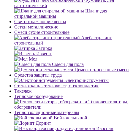
Фумлента, лен
сантехнический
Шланг для
стиральной машины
Светоотражающие ленты
Сетки металлические
Смеси сухие строительные
Алебастр, гипс
строительный
Затирка
Известь
Мел
Смеси для пола
Цементно-песчаные смеси
Средства защиты труда
Электроинструменты
Стеклоткань, стеклохолст, стеклопластик
Такелаж
Тепловое оборудование
Тепловентиляторы,
обогреватели
Теплоизоляционные материалы
Войлок льняной
Дорнит
Изоспан,