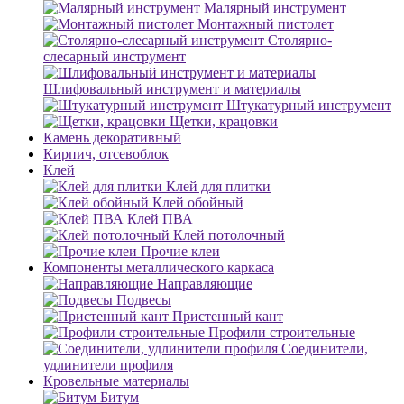
Малярный инструмент
Монтажный пистолет
Столярно-
слесарный инструмент
Шлифовальный инструмент и материалы
Штукатурный инструмент
Щетки, крацовки
Камень декоративный
Кирпич, отсевоблок
Клей
Клей для плитки
Клей обойный
Клей ПВА
Клей потолочный
Прочие клеи
Компоненты металлического каркаса
Направляющие
Подвесы
Пристенный кант
Профили строительные
Соединители,
удлинители профиля
Кровельные материалы
Битум