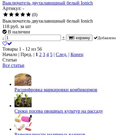
Выключатель двухклавишный белый Ionich
Артикул: -
(0)
Выключатель двухклавишный белый Ionich
118
руб.
за шт
В наличии
-
+
В корзину
Добавлено
Товары 1 - 12 из 56
Начало | Пред. |
1
2
3
4
5
|
След.
|
Конец
Статьи
Все статьи
Расшифровка маркировки комбикормов
Сроки посева овощных культур на рассаду
Разновидности малярных валиков