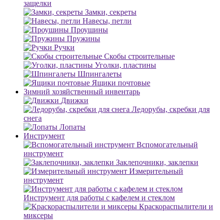
защелки
Замки, секреты
Навесы, петли
Проушины
Пружины
Ручки
Скобы строительные
Уголки, пластины
Шпингалеты
Ящики почтовые
Зимний хозяйственный инвентарь
Движки
Ледорубы, скребки для
снега
Лопаты
Инструмент
Вспомогательный
инструмент
Заклепочники, заклепки
Измерительный
инструмент
Инструмент для работы с кафелем и стеклом
Краскораспылители и
миксеры