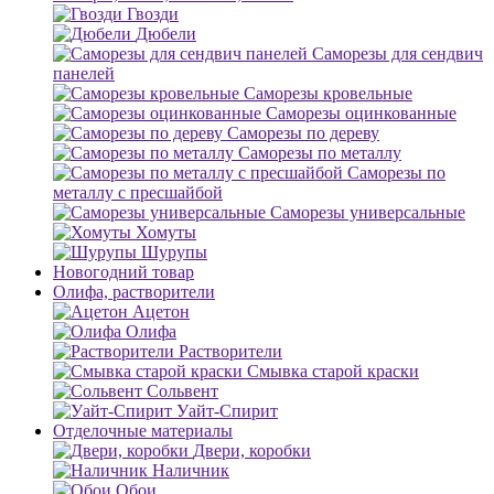
Гвозди
Дюбели
Саморезы для сендвич
панелей
Саморезы кровельные
Саморезы оцинкованные
Саморезы по дереву
Саморезы по металлу
Саморезы по
металлу с пресшайбой
Саморезы универсальные
Хомуты
Шурупы
Новогодний товар
Олифа, растворители
Ацетон
Олифа
Растворители
Смывка старой краски
Сольвент
Уайт-Спирит
Отделочные материалы
Двери, коробки
Наличник
Обои