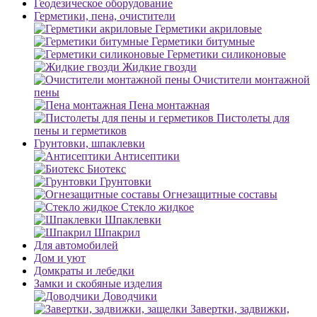
Геодезическое оборудование
Герметики, пена, очистители
Герметики акриловые
Герметики битумные
Герметики силиконовые
Жидкие гвозди
Очистители монтажной
пены
Пена монтажная
Пистолеты для
пены и герметиков
Грунтовки, шпаклевки
Антисептики
Биотекс
Грунтовки
Огнезащитные составы
Стекло жидкое
Шпаклевки
Шпакрил
Для автомобилей
Дом и уют
Домкраты и лебедки
Замки и скобяные изделия
Доводчики
Завертки, задвижки,