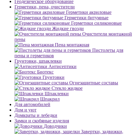
Геодезическое оборудование
Герметики, пена, очистители
Герметики акриловые
Герметики битумные
Герметики силиконовые
Жидкие гвозди
Очистители монтажной
пены
Пена монтажная
Пистолеты для
пены и герметиков
Грунтовки, шпаклевки
Антисептики
Биотекс
Грунтовки
Огнезащитные составы
Стекло жидкое
Шпаклевки
Шпакрил
Для автомобилей
Дом и уют
Домкраты и лебедки
Замки и скобяные изделия
Доводчики
Завертки, задвижки,