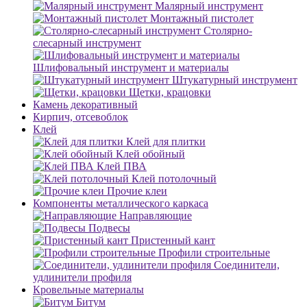
Малярный инструмент
Монтажный пистолет
Столярно-
слесарный инструмент
Шлифовальный инструмент и материалы
Штукатурный инструмент
Щетки, крацовки
Камень декоративный
Кирпич, отсевоблок
Клей
Клей для плитки
Клей обойный
Клей ПВА
Клей потолочный
Прочие клеи
Компоненты металлического каркаса
Направляющие
Подвесы
Пристенный кант
Профили строительные
Соединители,
удлинители профиля
Кровельные материалы
Битум