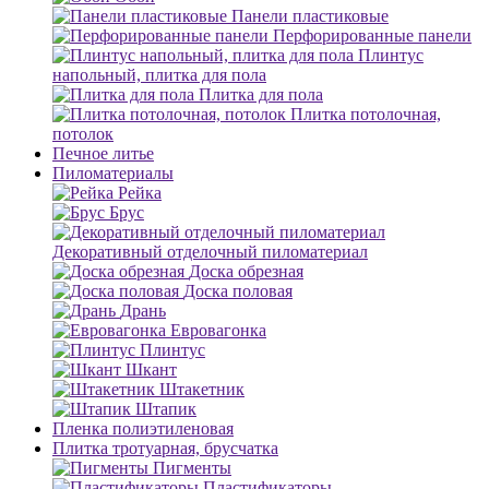
Панели пластиковые
Перфорированные панели
Плинтус
напольный, плитка для пола
Плитка для пола
Плитка потолочная,
потолок
Печное литье
Пиломатериалы
Рейка
Брус
Декоративный отделочный пиломатериал
Доска обрезная
Доска половая
Дрань
Евровагонка
Плинтус
Шкант
Штакетник
Штапик
Пленка полиэтиленовая
Плитка тротуарная, брусчатка
Пигменты
Пластификаторы