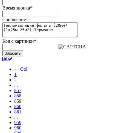
Время звонка
*
Сообщение
Код с картинки
*
Заказать
← Ctrl
1
2
...
857
858
859
860
861
...
959
960