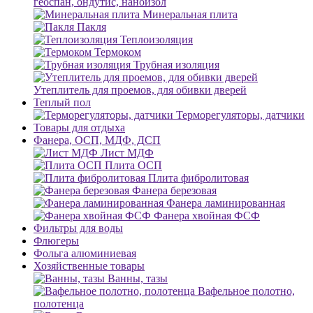
геоспан, ондутис, наноизол
Минеральная плита
Пакля
Теплоизоляция
Термоком
Трубная изоляция
Утеплитель для проемов, для обивки дверей
Теплый пол
Терморегуляторы, датчики
Товары для отдыха
Фанера, ОСП, МДФ, ДСП
Лист МДФ
Плита ОСП
Плита фибролитовая
Фанера березовая
Фанера ламинированная
Фанера хвойная ФСФ
Фильтры для воды
Флюгеры
Фольга алюминиевая
Хозяйственные товары
Ванны, тазы
Вафельное полотно,
полотенца