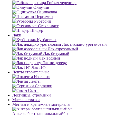
Гибкая черепица
Ондулин
Оцинковка
Пергамин
Рубероид
Стекломаст
Шифер
Лаки
Кузбасслак
Лак алкидно-уретановый
Лак аэрозольный
Лак битумный
Лак водный
Лак по дереву
Лак ПФ
Ленты строительные
Изолента
Ленты
Серпянки
Скотч
Лестницы, стремянки
Масла и смазки
Метизы и крепежные материалы
Анкеры,болты,шпильки,шайбы