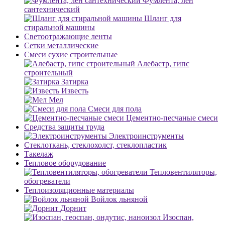
Фумлента, лен
сантехнический
Шланг для
стиральной машины
Светоотражающие ленты
Сетки металлические
Смеси сухие строительные
Алебастр, гипс
строительный
Затирка
Известь
Мел
Смеси для пола
Цементно-песчаные смеси
Средства защиты труда
Электроинструменты
Стеклоткань, стеклохолст, стеклопластик
Такелаж
Тепловое оборудование
Тепловентиляторы,
обогреватели
Теплоизоляционные материалы
Войлок льняной
Дорнит
Изоспан,