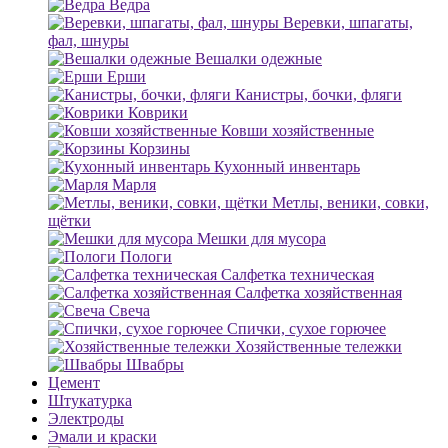
Ведра
Веревки, шпагаты,
фал, шнуры
Вешалки одежные
Ерши
Канистры, бочки, фляги
Коврики
Ковши хозяйственные
Корзины
Кухонный инвентарь
Марля
Метлы, веники, совки,
щётки
Мешки для мусора
Пологи
Салфетка техническая
Салфетка хозяйственная
Свеча
Спички, сухое горючее
Хозяйственные тележки
Швабры
Цемент
Штукатурка
Электроды
Эмали и краски