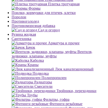
Плитка тротуарная
Формы
Поилки, кормушки для птичек, клетки
Поролон
Противогололед
Противоморозная добавка
Сад и огород
Резина жидкая
Сантехника
Арматура и прочее
Бачок
Вентиля,
задвижки, клапаны, муфты
Каболка
Краны
Люк канализационный
Подводка
Полипропилен
Радиаторы
Смесители
Тройники, переходники
Трубы
Фильтры, гофра
Фитинги резьбовые