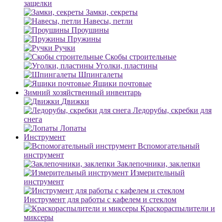
защелки
Замки, секреты
Навесы, петли
Проушины
Пружины
Ручки
Скобы строительные
Уголки, пластины
Шпингалеты
Ящики почтовые
Зимний хозяйственный инвентарь
Движки
Ледорубы, скребки для
снега
Лопаты
Инструмент
Вспомогательный
инструмент
Заклепочники, заклепки
Измерительный
инструмент
Инструмент для работы с кафелем и стеклом
Краскораспылители и
миксеры