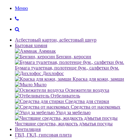
Меню
Асбестовый картон, асбестовый шнур
Бытовая химия
Аммиак
Бензин, керосин
Бумага туалетная, полотенце бум., салфетки бум.
Дихлофос
Краска для кожи, замши
Мыло
Освежители воздуха
Отбеливатель
Средства для стирки
Средства от насекомых
Уход за мебелью
Чистящие средства, жидкость д/мытья посуды
Вентиляция
ГВЛ, ГКЛ, гипсовая плита