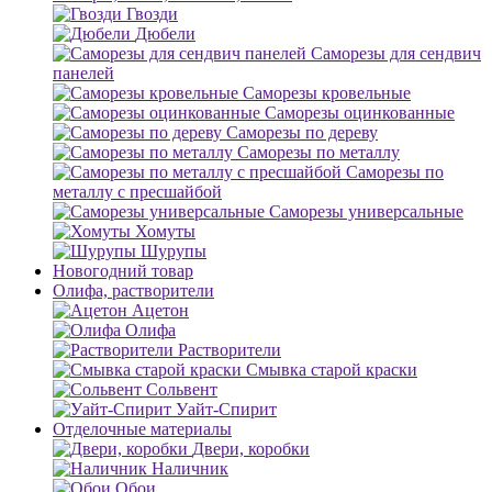
Гвозди
Дюбели
Саморезы для сендвич
панелей
Саморезы кровельные
Саморезы оцинкованные
Саморезы по дереву
Саморезы по металлу
Саморезы по
металлу с пресшайбой
Саморезы универсальные
Хомуты
Шурупы
Новогодний товар
Олифа, растворители
Ацетон
Олифа
Растворители
Смывка старой краски
Сольвент
Уайт-Спирит
Отделочные материалы
Двери, коробки
Наличник
Обои