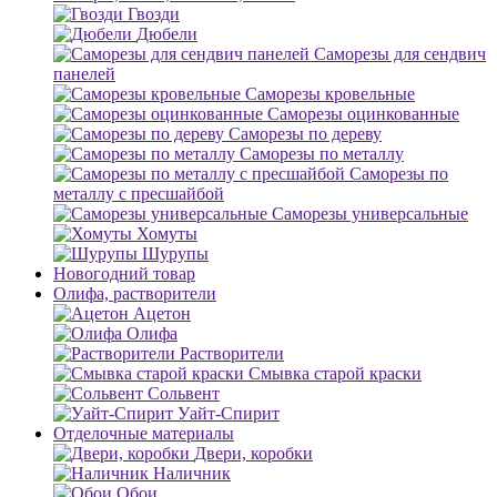
Гвозди
Дюбели
Саморезы для сендвич
панелей
Саморезы кровельные
Саморезы оцинкованные
Саморезы по дереву
Саморезы по металлу
Саморезы по
металлу с пресшайбой
Саморезы универсальные
Хомуты
Шурупы
Новогодний товар
Олифа, растворители
Ацетон
Олифа
Растворители
Смывка старой краски
Сольвент
Уайт-Спирит
Отделочные материалы
Двери, коробки
Наличник
Обои