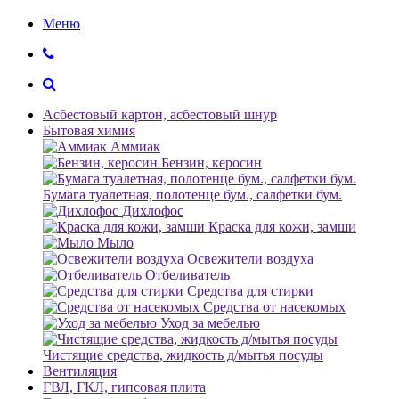
Меню
Асбестовый картон, асбестовый шнур
Бытовая химия
Аммиак
Бензин, керосин
Бумага туалетная, полотенце бум., салфетки бум.
Дихлофос
Краска для кожи, замши
Мыло
Освежители воздуха
Отбеливатель
Средства для стирки
Средства от насекомых
Уход за мебелью
Чистящие средства, жидкость д/мытья посуды
Вентиляция
ГВЛ, ГКЛ, гипсовая плита