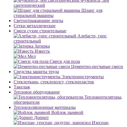
Фумлента, лен
сантехнический
Шланг для
стиральной машины
Светоотражающие ленты
Сетки металлические
Смеси сухие строительные
Алебастр, гипс
строительный
Затирка
Известь
Мел
Смеси для пола
Цементно-песчаные смеси
Средства защиты труда
Электроинструменты
Стеклоткань, стеклохолст, стеклопластик
Такелаж
Тепловое оборудование
Тепловентиляторы,
обогреватели
Теплоизоляционные материалы
Войлок льняной
Дорнит
Изоспан,