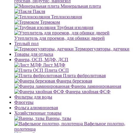
геоспан, ондутис, наноизол
Минеральная плита
Пакля
Теплоизоляция
Термоком
Трубная изоляция
Утеплитель для проемов, для обивки дверей
Теплый пол
Терморегуляторы, датчики
Товары для отдыха
Фанера, ОСП, МДФ, ДСП
Лист МДФ
Плита ОСП
Плита фибролитовая
Фанера березовая
Фанера ламинированная
Фанера хвойная ФСФ
Фильтры для воды
Флюгеры
Фольга алюминиевая
Хозяйственные товары
Ванны, тазы
Вафельное полотно,
полотенца