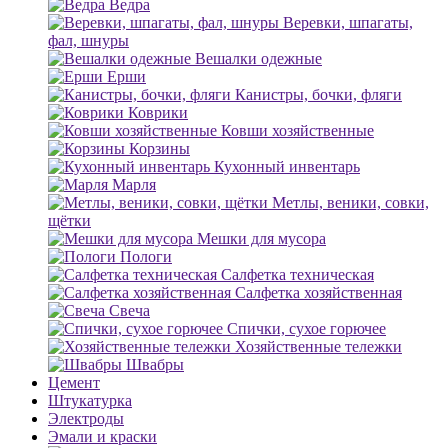
Ведра
Веревки, шпагаты,
фал, шнуры
Вешалки одежные
Ерши
Канистры, бочки, фляги
Коврики
Ковши хозяйственные
Корзины
Кухонный инвентарь
Марля
Метлы, веники, совки,
щётки
Мешки для мусора
Пологи
Салфетка техническая
Салфетка хозяйственная
Свеча
Спички, сухое горючее
Хозяйственные тележки
Швабры
Цемент
Штукатурка
Электроды
Эмали и краски