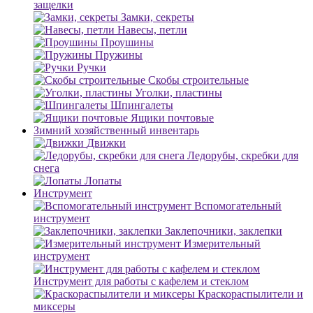
защелки
Замки, секреты
Навесы, петли
Проушины
Пружины
Ручки
Скобы строительные
Уголки, пластины
Шпингалеты
Ящики почтовые
Зимний хозяйственный инвентарь
Движки
Ледорубы, скребки для
снега
Лопаты
Инструмент
Вспомогательный
инструмент
Заклепочники, заклепки
Измерительный
инструмент
Инструмент для работы с кафелем и стеклом
Краскораспылители и
миксеры