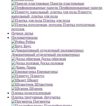
Панели пластиковые
Перфорированные панели
Плинтус
напольный, плитка для пола
Плитка для пола
Плитка потолочная,
потолок
Печное литье
Пиломатериалы
Рейка
Брус
Декоративный отделочный пиломатериал
Доска обрезная
Доска половая
Дрань
Евровагонка
Плинтус
Шкант
Штакетник
Штапик
Пленка полиэтиленовая
Плитка тротуарная, брусчатка
Пигменты
Пластификаторы