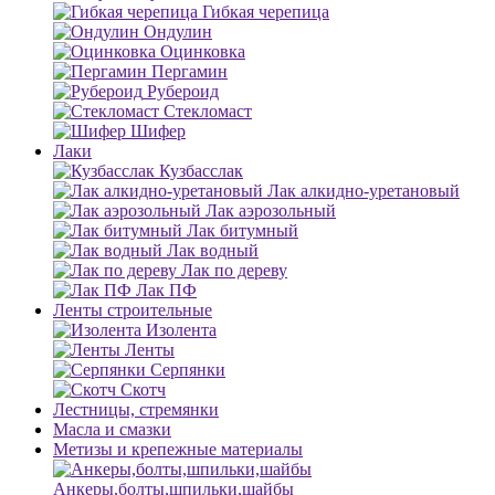
Гибкая черепица
Ондулин
Оцинковка
Пергамин
Рубероид
Стекломаст
Шифер
Лаки
Кузбасслак
Лак алкидно-уретановый
Лак аэрозольный
Лак битумный
Лак водный
Лак по дереву
Лак ПФ
Ленты строительные
Изолента
Ленты
Серпянки
Скотч
Лестницы, стремянки
Масла и смазки
Метизы и крепежные материалы
Анкеры,болты,шпильки,шайбы