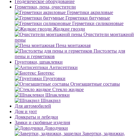
Геодезическое оборудование
Герметики, пена, очистители
Герметики акриловые
Герметики битумные
Герметики силиконовые
Жидкие гвозди
Очистители монтажной
пены
Пена монтажная
Пистолеты для
пены и герметиков
Грунтовки, шпаклевки
Антисептики
Биотекс
Грунтовки
Огнезащитные составы
Стекло жидкое
Шпаклевки
Шпакрил
Для автомобилей
Дом и уют
Домкраты и лебедки
Замки и скобяные изделия
Доводчики
Завертки, задвижки,