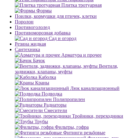
Плитка тротуарная
Формы
Поилки, кормушки для птичек, клетки
Поролон
Противогололед
Противоморозная добавка
Сад и огород
Резина жидкая
Сантехника
Арматура и прочее
Бачок
Вентиля,
задвижки, клапаны, муфты
Каболка
Краны
Люк канализационный
Подводка
Полипропилен
Радиаторы
Смесители
Тройники, переходники
Трубы
Фильтры, гофра
Фитинги резьбовые