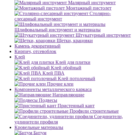
Малярный инструмент
Монтажный пистолет
Столярно-
слесарный инструмент
Шлифовальный инструмент и материалы
Штукатурный инструмент
Щетки, крацовки
Камень декоративный
Кирпич, отсевоблок
Клей
Клей для плитки
Клей обойный
Клей ПВА
Клей потолочный
Прочие клеи
Компоненты металлического каркаса
Направляющие
Подвесы
Пристенный кант
Профили строительные
Соединители,
удлинители профиля
Кровельные материалы
Битум