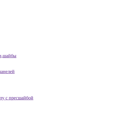
и,шайбы
панелей
лу с пресшайбой