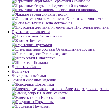
Герметики акриловые
Герметики битумные
Герметики силиконовые
Жидкие гвозди
Очистители монтажной 
Пена монтажная
Пистолеты для пены
Грунтовки, шпаклевки
Антисептики
Биотекс
Грунтовки
Огнезащитные составы
Стекло жидкое
Шпаклевки
Шпакрил
Для автомобилей
Дом и уют
Домкраты и лебедки
Замки и скобяные изделия
Доводчики
Завертки, задвижки, заще
Замки, секреты
Навесы, петли
Проушины
Пружины