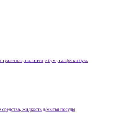
 туалетная, полотенце бум., салфетки бум.
 средства, жидкость д/мытья посуды