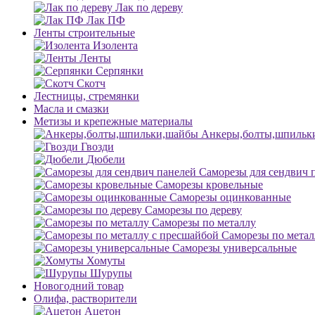
Лак по дереву
Лак ПФ
Ленты строительные
Изолента
Ленты
Серпянки
Скотч
Лестницы, стремянки
Масла и смазки
Метизы и крепежные материалы
Анкеры,болты,шпильк
Гвозди
Дюбели
Саморезы для сендвич 
Саморезы кровельные
Саморезы оцинкованные
Саморезы по дереву
Саморезы по металлу
Саморезы по метал
Саморезы универсальные
Хомуты
Шурупы
Новогодний товар
Олифа, растворители
Ацетон