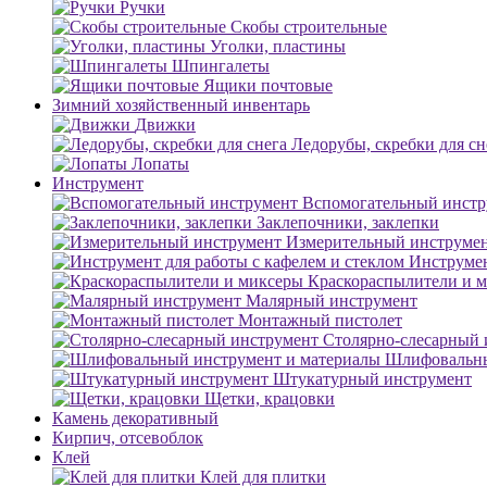
Ручки
Скобы строительные
Уголки, пластины
Шпингалеты
Ящики почтовые
Зимний хозяйственный инвентарь
Движки
Ледорубы, скребки для сн
Лопаты
Инструмент
Вспомогательный инстр
Заклепочники, заклепки
Измерительный инструме
Инструмен
Краскораспылители и 
Малярный инструмент
Монтажный пистолет
Столярно-слесарный 
Шлифовальны
Штукатурный инструмент
Щетки, крацовки
Камень декоративный
Кирпич, отсевоблок
Клей
Клей для плитки