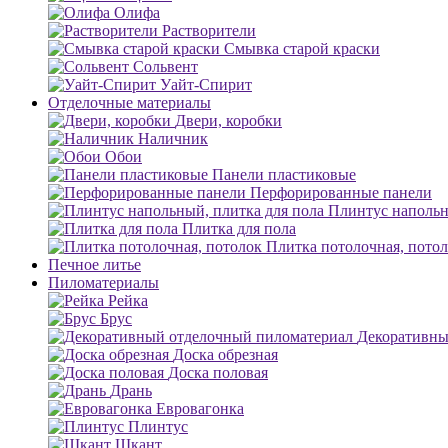
Олифа
Растворители
Смывка старой краски
Сольвент
Уайт-Спирит
Отделочные материалы
Двери, коробки
Наличник
Обои
Панели пластиковые
Перфорированные панели
Плинтус напольн
Плитка для пола
Плитка потолочная, пото
Печное литье
Пиломатериалы
Рейка
Брус
Декоративны
Доска обрезная
Доска половая
Дрань
Евровагонка
Плинтус
Шкант