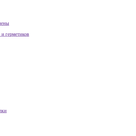
пены
 и герметиков
лки