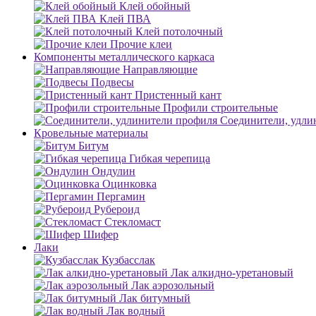
Клей обойный
Клей ПВА
Клей потолочный
Прочие клеи
Компоненты металлического каркаса
Направляющие
Подвесы
Пристенный кант
Профили строительные
Соединители, удли
Кровельные материалы
Битум
Гибкая черепица
Ондулин
Оцинковка
Пергамин
Рубероид
Стекломаст
Шифер
Лаки
Кузбасслак
Лак алкидно-уретановый
Лак аэрозольный
Лак битумный
Лак водный