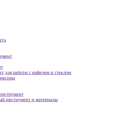
ега
умент
нт
т для работы с кафелем и стеклом
миксеры
инструмент
й инструмент и материалы