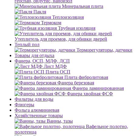
геоспан, ондутис, наноизол
Минеральная плита
Пакля
Теплоизоляция
Термоком
Трубная изоляция
Утеплитель для проемов, для обивки дверей
Теплый пол
Терморегуляторы, датчики
Товары для отдыха
Фанера, ОСП, МДФ, ДСП
Лист МДФ
Плита ОСП
Плита фибролитовая
Фанера березовая
Фанера ламинированная
Фанера хвойная ФСФ
Фильтры для воды
Флюгеры
Фольга алюминиевая
Хозяйственные товары
Ванны, тазы
Вафельное полотно,
полотенца