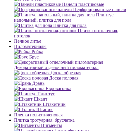
Панели пластиковые
Перфорированные панели
Плинтус
напольный, плитка для пола
Плитка для пола
Плитка потолочная,
потолок
Печное литье
Пиломатериалы
Рейка
Брус
Декоративный отделочный пиломатериал
Доска обрезная
Доска половая
Дрань
Евровагонка
Плинтус
Шкант
Штакетник
Штапик
Пленка полиэтиленовая
Плитка тротуарная, брусчатка
Пигменты
Пластификаторы