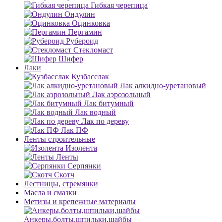
Гибкая черепица
Ондулин
Оцинковка
Пергамин
Рубероид
Стекломаст
Шифер
Лаки
Кузбасслак
Лак алкидно-уретановый
Лак аэрозольный
Лак битумный
Лак водный
Лак по дереву
Лак ПФ
Ленты строительные
Изолента
Ленты
Серпянки
Скотч
Лестницы, стремянки
Масла и смазки
Метизы и крепежные материалы
Анкеры,болты,шпильки,шайбы