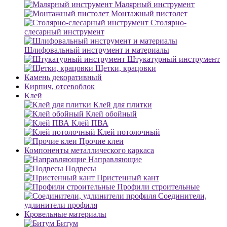
Малярный инструмент
Монтажный пистолет
Столярно-
слесарный инструмент
Шлифовальный инструмент и материалы
Штукатурный инструмент
Щетки, крацовки
Камень декоративный
Кирпич, отсевоблок
Клей
Клей для плитки
Клей обойный
Клей ПВА
Клей потолочный
Прочие клеи
Компоненты металлического каркаса
Направляющие
Подвесы
Пристенный кант
Профили строительные
Соединители,
удлинители профиля
Кровельные материалы
Битум