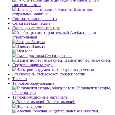
Фумлента, лен
сантехнический
Шланг для
стиральной машины
Светоотражающие ленты
Сетки металлические
Смеси сухие строительные
Алебастр, гипс
строительный
Затирка
Известь
Мел
Смеси для пола
Цементно-песчаные смеси
Средства защиты труда
Электроинструменты
Стеклоткань, стеклохолст, стеклопластик
Такелаж
Тепловое оборудование
Тепловентиляторы,
обогреватели
Теплоизоляционные материалы
Войлок льняной
Дорнит
Изоспан,