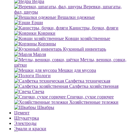
Ведра
Веревки, шпагаты,
фал, шнуры
Вешалки одежные
Ерши
Канистры, бочки, фляги
Коврики
Ковши хозяйственные
Корзины
Кухонный инвентарь
Марля
Метлы, веники, совки,
щётки
Мешки для мусора
Пологи
Салфетка техническая
Салфетка хозяйственная
Свеча
Спички, сухое горючее
Хозяйственные тележки
Швабры
Цемент
Штукатурка
Электроды
Эмали и краски