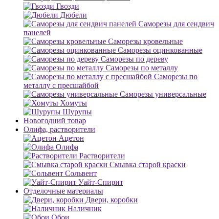
Гвозди
Дюбели
Саморезы для сендвич
панелей
Саморезы кровельные
Саморезы оцинкованные
Саморезы по дереву
Саморезы по металлу
Саморезы по
металлу с пресшайбой
Саморезы универсальные
Хомуты
Шурупы
Новогодний товар
Олифа, растворители
Ацетон
Олифа
Растворители
Смывка старой краски
Сольвент
Уайт-Спирит
Отделочные материалы
Двери, коробки
Наличник
Обои