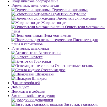
Геодезическое оборудование
Герметики, пена, очистители
Герметики акриловые
Герметики битумные
Герметики силиконовые
Жидкие гвозди
Очистители монтажной
пены
Пена монтажная
Пистолеты для
пены и герметиков
Грунтовки, шпаклевки
Антисептики
Биотекс
Грунтовки
Огнезащитные составы
Стекло жидкое
Шпаклевки
Шпакрил
Для автомобилей
Дом и уют
Домкраты и лебедки
Замки и скобяные изделия
Доводчики
Завертки, задвижки,