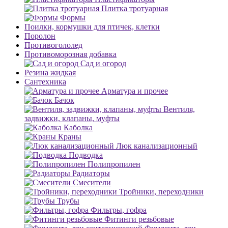
Плитка тротуарная
Формы
Поилки, кормушки для птичек, клетки
Поролон
Противогололед
Противоморозная добавка
Сад и огород
Резина жидкая
Сантехника
Арматура и прочее
Бачок
Вентиля,
задвижки, клапаны, муфты
Каболка
Краны
Люк канализационный
Подводка
Полипропилен
Радиаторы
Смесители
Тройники, переходники
Трубы
Фильтры, гофра
Фитинги резьбовые