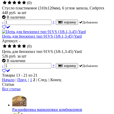
(0)
Стусло пластиковое (310х120мм), 6 углов запила, Сибртех
448
руб.
за шт
В наличии
-
+
В корзину
Добавлено
Цепь для бензопил тип 91VS (3/8-1,3-45) Yard
Артикул: -
(0)
Цепь для бензопил тип 91VS (3/8-1,3-45) Yard
526
руб.
за шт
В наличии
-
+
В корзину
Добавлено
Товары 13 - 21 из 21
Начало
|
Пред.
|
1
2
| След. | Конец
Статьи
Все статьи
Расшифровка маркировки комбикормов