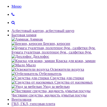
Меню
Асбестовый картон, асбестовый шнур
Бытовая химия
Аммиак
Бензин, керосин
Бумага туалетная, полотенце бум., салфетки бум.
Дихлофос
Краска для кожи, замши
Мыло
Освежители воздуха
Отбеливатель
Средства для стирки
Средства от насекомых
Уход за мебелью
Чистящие средства, жидкость д/мытья посуды
Вентиляция
ГВЛ, ГКЛ, гипсовая плита