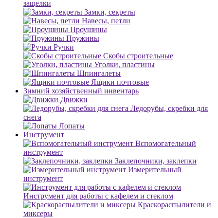
защелки
Замки, секреты
Навесы, петли
Проушины
Пружины
Ручки
Скобы строительные
Уголки, пластины
Шпингалеты
Ящики почтовые
Зимний хозяйственный инвентарь
Движки
Ледорубы, скребки для
снега
Лопаты
Инструмент
Вспомогательный
инструмент
Заклепочники, заклепки
Измерительный
инструмент
Инструмент для работы с кафелем и стеклом
Краскораспылители и
миксеры