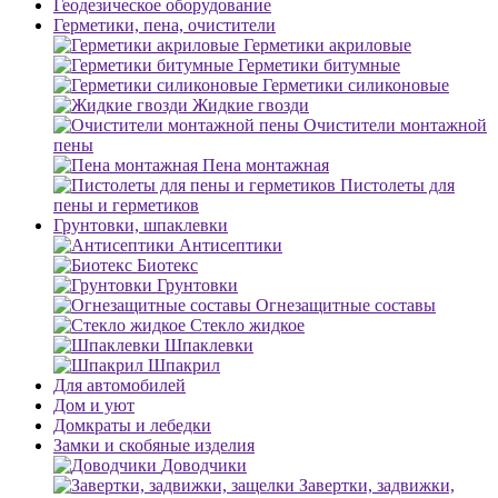
Геодезическое оборудование
Герметики, пена, очистители
Герметики акриловые
Герметики битумные
Герметики силиконовые
Жидкие гвозди
Очистители монтажной
пены
Пена монтажная
Пистолеты для
пены и герметиков
Грунтовки, шпаклевки
Антисептики
Биотекс
Грунтовки
Огнезащитные составы
Стекло жидкое
Шпаклевки
Шпакрил
Для автомобилей
Дом и уют
Домкраты и лебедки
Замки и скобяные изделия
Доводчики
Завертки, задвижки,