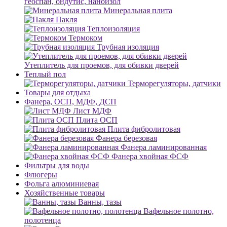
геоспан, ондутис, наноизол
Минеральная плита
Пакля
Теплоизоляция
Термоком
Трубная изоляция
Утеплитель для проемов, для обивки дверей
Теплый пол
Терморегуляторы, датчики
Товары для отдыха
Фанера, ОСП, МДФ, ДСП
Лист МДФ
Плита ОСП
Плита фибролитовая
Фанера березовая
Фанера ламинированная
Фанера хвойная ФСФ
Фильтры для воды
Флюгеры
Фольга алюминиевая
Хозяйственные товары
Ванны, тазы
Вафельное полотно,
полотенца