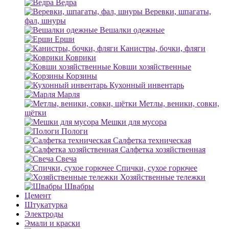
Ведра
Веревки, шпагаты,
фал, шнуры
Вешалки одежные
Ерши
Канистры, бочки, фляги
Коврики
Ковши хозяйственные
Корзины
Кухонный инвентарь
Марля
Метлы, веники, совки,
щётки
Мешки для мусора
Пологи
Салфетка техническая
Салфетка хозяйственная
Свеча
Спички, сухое горючее
Хозяйственные тележки
Швабры
Цемент
Штукатурка
Электроды
Эмали и краски