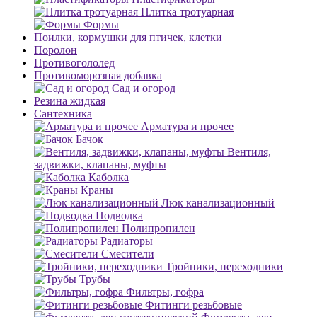
Плитка тротуарная
Формы
Поилки, кормушки для птичек, клетки
Поролон
Противогололед
Противоморозная добавка
Сад и огород
Резина жидкая
Сантехника
Арматура и прочее
Бачок
Вентиля,
задвижки, клапаны, муфты
Каболка
Краны
Люк канализационный
Подводка
Полипропилен
Радиаторы
Смесители
Тройники, переходники
Трубы
Фильтры, гофра
Фитинги резьбовые