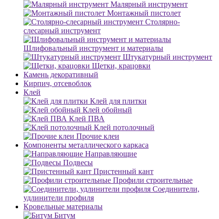
Малярный инструмент
Монтажный пистолет
Столярно-
слесарный инструмент
Шлифовальный инструмент и материалы
Штукатурный инструмент
Щетки, крацовки
Камень декоративный
Кирпич, отсевоблок
Клей
Клей для плитки
Клей обойный
Клей ПВА
Клей потолочный
Прочие клеи
Компоненты металлического каркаса
Направляющие
Подвесы
Пристенный кант
Профили строительные
Соединители,
удлинители профиля
Кровельные материалы
Битум