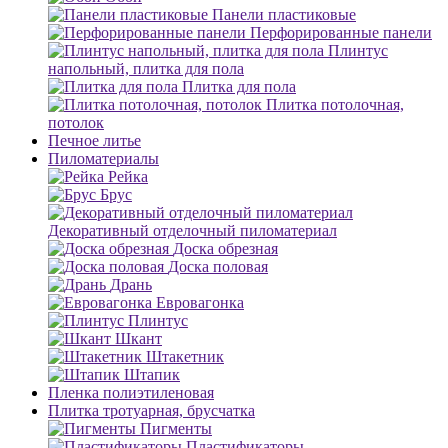
Панели пластиковые
Перфорированные панели
Плинтус
напольный, плитка для пола
Плитка для пола
Плитка потолочная,
потолок
Печное литье
Пиломатериалы
Рейка
Брус
Декоративный отделочный пиломатериал
Доска обрезная
Доска половая
Дрань
Евровагонка
Плинтус
Шкант
Штакетник
Штапик
Пленка полиэтиленовая
Плитка тротуарная, брусчатка
Пигменты
Пластификаторы