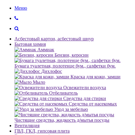
Меню
Асбестовый картон, асбестовый шнур
Бытовая химия
Аммиак
Бензин, керосин
Бумага туалетная, полотенце бум., салфетки бум.
Дихлофос
Краска для кожи, замши
Мыло
Освежители воздуха
Отбеливатель
Средства для стирки
Средства от насекомых
Уход за мебелью
Чистящие средства, жидкость д/мытья посуды
Вентиляция
ГВЛ, ГКЛ, гипсовая плита