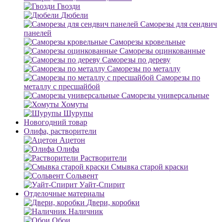
Гвозди
Дюбели
Саморезы для сендвич
панелей
Саморезы кровельные
Саморезы оцинкованные
Саморезы по дереву
Саморезы по металлу
Саморезы по
металлу с пресшайбой
Саморезы универсальные
Хомуты
Шурупы
Новогодний товар
Олифа, растворители
Ацетон
Олифа
Растворители
Смывка старой краски
Сольвент
Уайт-Спирит
Отделочные материалы
Двери, коробки
Наличник
Обои