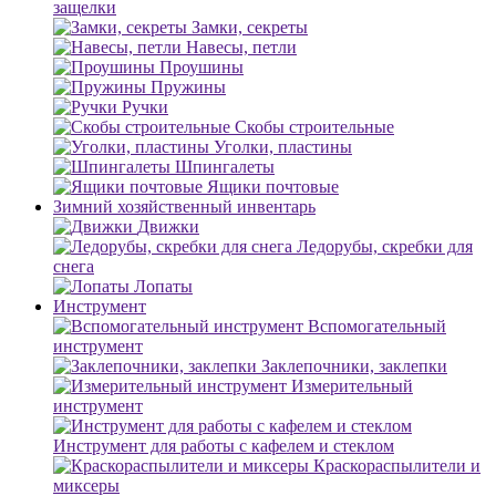
защелки
Замки, секреты
Навесы, петли
Проушины
Пружины
Ручки
Скобы строительные
Уголки, пластины
Шпингалеты
Ящики почтовые
Зимний хозяйственный инвентарь
Движки
Ледорубы, скребки для
снега
Лопаты
Инструмент
Вспомогательный
инструмент
Заклепочники, заклепки
Измерительный
инструмент
Инструмент для работы с кафелем и стеклом
Краскораспылители и
миксеры