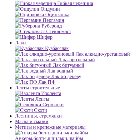
Гибкая черепица
Ондулин
Оцинковка
Пергамин
Рубероид
Стекломаст
Шифер
Лаки
Кузбасслак
Лак алкидно-уретановый
Лак аэрозольный
Лак битумный
Лак водный
Лак по дереву
Лак ПФ
Ленты строительные
Изолента
Ленты
Серпянки
Скотч
Лестницы, стремянки
Масла и смазки
Метизы и крепежные материалы
Анкеры,болты,шпильки,шайбы