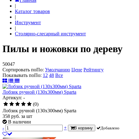
Главная
|
Каталог товаров
|
Инструмент
|
Столярно-слесарный инструмент
Пилы и ножовки по дереву
50047
Сортировать по
По
:
Умолчанию
Цене
Рейтингу
Показывать по
По
:
12
48
Все
Лобзик ручной (130х300мм) Sparta
Артикул: -
(0)
Лобзик ручной (130х300мм) Sparta
358
руб.
за шт
В наличии
-
+
В корзину
Добавлено