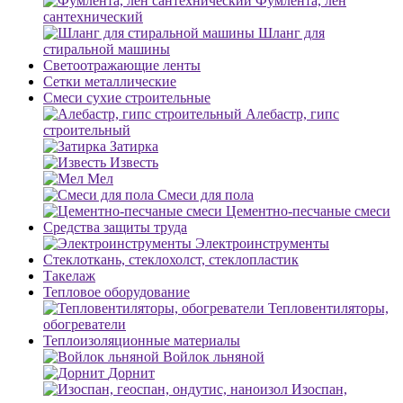
Фумлента, лен
сантехнический
Шланг для
стиральной машины
Светоотражающие ленты
Сетки металлические
Смеси сухие строительные
Алебастр, гипс
строительный
Затирка
Известь
Мел
Смеси для пола
Цементно-песчаные смеси
Средства защиты труда
Электроинструменты
Стеклоткань, стеклохолст, стеклопластик
Такелаж
Тепловое оборудование
Тепловентиляторы,
обогреватели
Теплоизоляционные материалы
Войлок льняной
Дорнит
Изоспан,