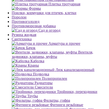
Плитка тротуарная
Формы
Поилки, кормушки для птичек, клетки
Поролон
Противогололед
Противоморозная добавка
Сад и огород
Резина жидкая
Сантехника
Арматура и прочее
Бачок
Вентиля,
задвижки, клапаны, муфты
Каболка
Краны
Люк канализационный
Подводка
Полипропилен
Радиаторы
Смесители
Тройники, переходники
Трубы
Фильтры, гофра
Фитинги резьбовые