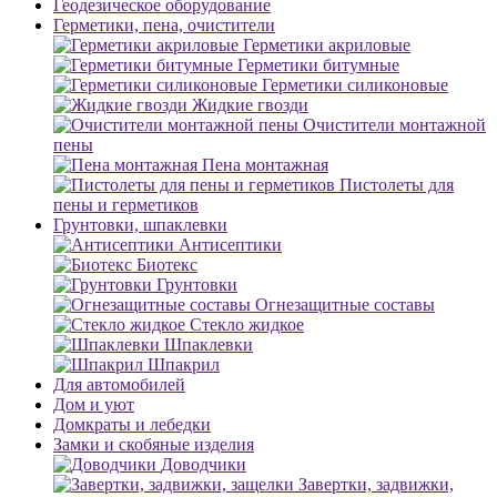
Геодезическое оборудование
Герметики, пена, очистители
Герметики акриловые
Герметики битумные
Герметики силиконовые
Жидкие гвозди
Очистители монтажной
пены
Пена монтажная
Пистолеты для
пены и герметиков
Грунтовки, шпаклевки
Антисептики
Биотекс
Грунтовки
Огнезащитные составы
Стекло жидкое
Шпаклевки
Шпакрил
Для автомобилей
Дом и уют
Домкраты и лебедки
Замки и скобяные изделия
Доводчики
Завертки, задвижки,