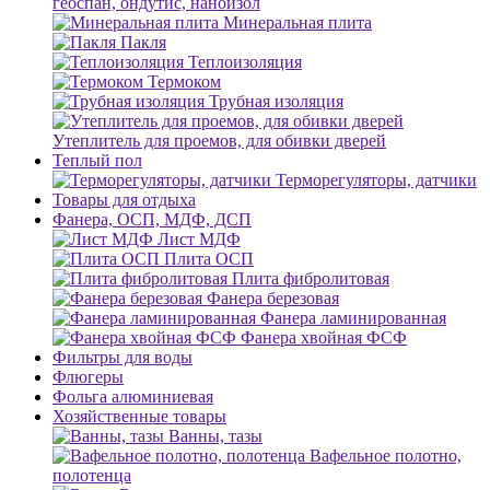
геоспан, ондутис, наноизол
Минеральная плита
Пакля
Теплоизоляция
Термоком
Трубная изоляция
Утеплитель для проемов, для обивки дверей
Теплый пол
Терморегуляторы, датчики
Товары для отдыха
Фанера, ОСП, МДФ, ДСП
Лист МДФ
Плита ОСП
Плита фибролитовая
Фанера березовая
Фанера ламинированная
Фанера хвойная ФСФ
Фильтры для воды
Флюгеры
Фольга алюминиевая
Хозяйственные товары
Ванны, тазы
Вафельное полотно,
полотенца