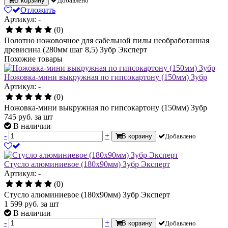
В корзину
Добавлено
Отложить
Артикул: -
(0)
Полотно ножовочное для сабельной пилы необработанная
древисина (280мм шаг 8,5) Зубр Эксперт
Похожие товары
Ножовка-мини выкружная по гипсокартону (150мм) Зубр
Артикул: -
(0)
Ножовка-мини выкружная по гипсокартону (150мм) Зубр
745
руб.
за шт
В наличии
-
+
В корзину
Добавлено
Стусло алюминиевое (180х90мм) Зубр Эксперт
Артикул: -
(0)
Стусло алюминиевое (180х90мм) Зубр Эксперт
1 599
руб.
за шт
В наличии
-
+
В корзину
Добавлено