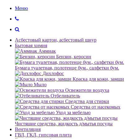
Меню
Асбестовый картон, асбестовый шнур
Бытовая химия
Аммиак
Бензин, керосин
Бумага туалетная, полотенце бум., салфетки бум.
Дихлофос
Краска для кожи, замши
Мыло
Освежители воздуха
Отбеливатель
Средства для стирки
Средства от насекомых
Уход за мебелью
Чистящие средства, жидкость д/мытья посуды
Вентиляция
ГВЛ, ГКЛ, гипсовая плита