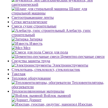
Фумлента, лен
сантехнический
Шланг для
стиральной машины
Светоотражающие ленты
Сетки металлические
Смеси сухие строительные
Алебастр, гипс
строительный
Затирка
Известь
Мел
Смеси для пола
Цементно-песчаные смеси
Средства защиты труда
Электроинструменты
Стеклоткань, стеклохолст, стеклопластик
Такелаж
Тепловое оборудование
Тепловентиляторы,
обогреватели
Теплоизоляционные материалы
Войлок льняной
Дорнит
Изоспан,