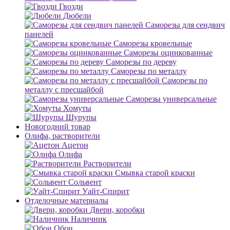
Гвозди
Дюбели
Саморезы для сендвич
панелей
Саморезы кровельные
Саморезы оцинкованные
Саморезы по дереву
Саморезы по металлу
Саморезы по
металлу с пресшайбой
Саморезы универсальные
Хомуты
Шурупы
Новогодний товар
Олифа, растворители
Ацетон
Олифа
Растворители
Смывка старой краски
Сольвент
Уайт-Спирит
Отделочные материалы
Двери, коробки
Наличник
Обои