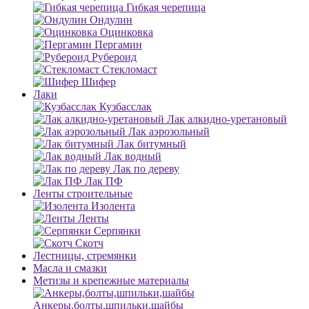
Гибкая черепица
Ондулин
Оцинковка
Пергамин
Рубероид
Стекломаст
Шифер
Лаки
Кузбасслак
Лак алкидно-уретановый
Лак аэрозольный
Лак битумный
Лак водный
Лак по дереву
Лак ПФ
Ленты строительные
Изолента
Ленты
Серпянки
Скотч
Лестницы, стремянки
Масла и смазки
Метизы и крепежные материалы
Анкеры,болты,шпильки,шайбы