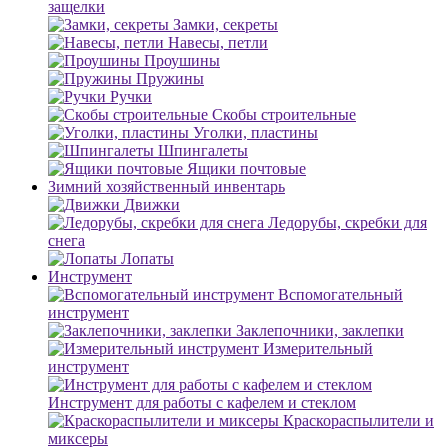
защелки
Замки, секреты
Навесы, петли
Проушины
Пружины
Ручки
Скобы строительные
Уголки, пластины
Шпингалеты
Ящики почтовые
Зимний хозяйственный инвентарь
Движки
Ледорубы, скребки для
снега
Лопаты
Инструмент
Вспомогательный
инструмент
Заклепочники, заклепки
Измерительный
инструмент
Инструмент для работы с кафелем и стеклом
Краскораспылители и
миксеры