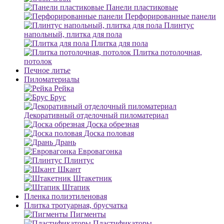
Панели пластиковые
Перфорированные панели
Плинтус
напольный, плитка для пола
Плитка для пола
Плитка потолочная,
потолок
Печное литье
Пиломатериалы
Рейка
Брус
Декоративный отделочный пиломатериал
Доска обрезная
Доска половая
Дрань
Евровагонка
Плинтус
Шкант
Штакетник
Штапик
Пленка полиэтиленовая
Плитка тротуарная, брусчатка
Пигменты
Пластификаторы