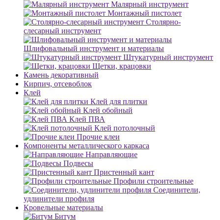
Малярный инструмент
Монтажный пистолет
Столярно-
слесарный инструмент
Шлифовальный инструмент и материалы
Штукатурный инструмент
Щетки, крацовки
Камень декоративный
Кирпич, отсевоблок
Клей
Клей для плитки
Клей обойный
Клей ПВА
Клей потолочный
Прочие клеи
Компоненты металлического каркаса
Направляющие
Подвесы
Пристенный кант
Профили строительные
Соединители,
удлинители профиля
Кровельные материалы
Битум