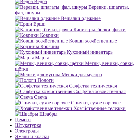
Ведра
Веревки, шпагаты,
фал, шнуры
Вешалки одежные
Ерши
Канистры, бочки, фляги
Коврики
Ковши хозяйственные
Корзины
Кухонный инвентарь
Марля
Метлы, веники, совки,
щётки
Мешки для мусора
Пологи
Салфетка техническая
Салфетка хозяйственная
Свеча
Спички, сухое горючее
Хозяйственные тележки
Швабры
Цемент
Штукатурка
Электроды
Эмали и краски