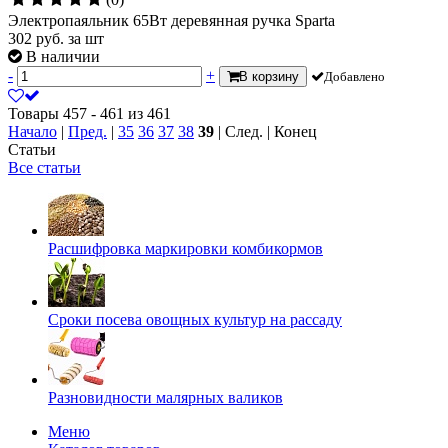
Электропаяльник 65Вт деревянная ручка Sparta
302
руб.
за шт
В наличии
-
+
В корзину
Добавлено
Товары 457 - 461 из 461
Начало
|
Пред.
|
35
36
37
38
39
| След. | Конец
Статьи
Все статьи
Расшифровка маркировки комбикормов
Сроки посева овощных культур на рассаду
Разновидности малярных валиков
Меню