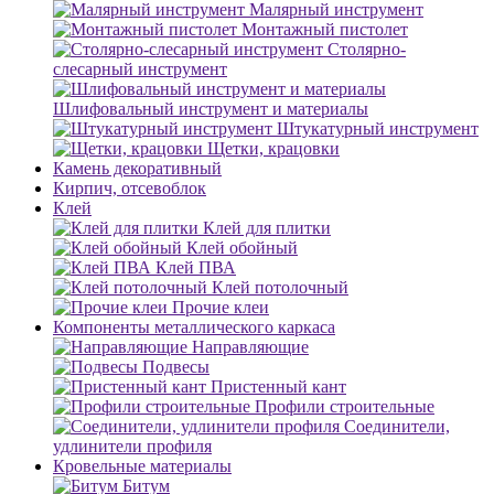
Малярный инструмент
Монтажный пистолет
Столярно-
слесарный инструмент
Шлифовальный инструмент и материалы
Штукатурный инструмент
Щетки, крацовки
Камень декоративный
Кирпич, отсевоблок
Клей
Клей для плитки
Клей обойный
Клей ПВА
Клей потолочный
Прочие клеи
Компоненты металлического каркаса
Направляющие
Подвесы
Пристенный кант
Профили строительные
Соединители,
удлинители профиля
Кровельные материалы
Битум