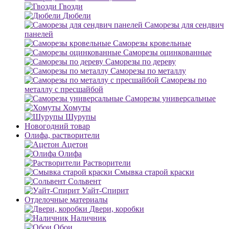
Гвозди
Дюбели
Саморезы для сендвич
панелей
Саморезы кровельные
Саморезы оцинкованные
Саморезы по дереву
Саморезы по металлу
Саморезы по
металлу с пресшайбой
Саморезы универсальные
Хомуты
Шурупы
Новогодний товар
Олифа, растворители
Ацетон
Олифа
Растворители
Смывка старой краски
Сольвент
Уайт-Спирит
Отделочные материалы
Двери, коробки
Наличник
Обои