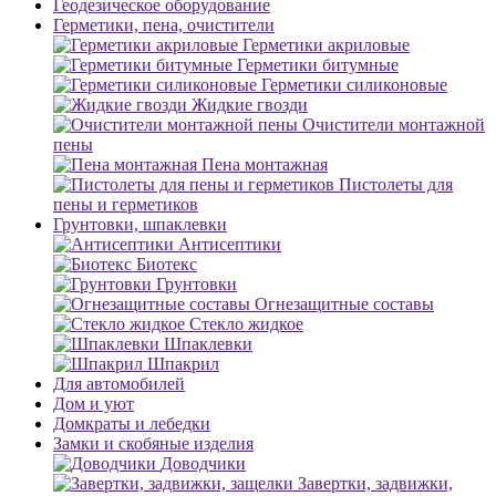
Геодезическое оборудование
Герметики, пена, очистители
Герметики акриловые
Герметики битумные
Герметики силиконовые
Жидкие гвозди
Очистители монтажной
пены
Пена монтажная
Пистолеты для
пены и герметиков
Грунтовки, шпаклевки
Антисептики
Биотекс
Грунтовки
Огнезащитные составы
Стекло жидкое
Шпаклевки
Шпакрил
Для автомобилей
Дом и уют
Домкраты и лебедки
Замки и скобяные изделия
Доводчики
Завертки, задвижки,