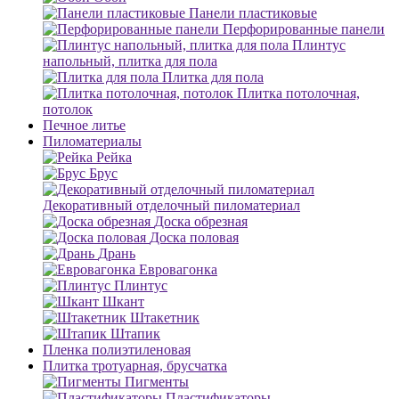
Панели пластиковые
Перфорированные панели
Плинтус
напольный, плитка для пола
Плитка для пола
Плитка потолочная,
потолок
Печное литье
Пиломатериалы
Рейка
Брус
Декоративный отделочный пиломатериал
Доска обрезная
Доска половая
Дрань
Евровагонка
Плинтус
Шкант
Штакетник
Штапик
Пленка полиэтиленовая
Плитка тротуарная, брусчатка
Пигменты
Пластификаторы