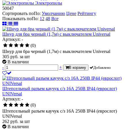
Электропилы
50047
Сортировать по
По
:
Умолчанию
Цене
Рейтингу
Показывать по
По
:
12
48
Все
Шнур для бра черный (1,7м) с выключателем Universal
Артикул: -
(0)
Шнур для бра черный (1,7м) с выключателем Universal
305
руб.
за шт
В наличии
-
+
В корзину
Добавлено
Штепсельный разъем каучук с/з 16А 250В IP44 (еврослот)
UNIVersal
Артикул: -
(0)
Штепсельный разъем каучук с/з 16А 250В IP44 (еврослот)
UNIVersal
262
руб.
за шт
В наличии