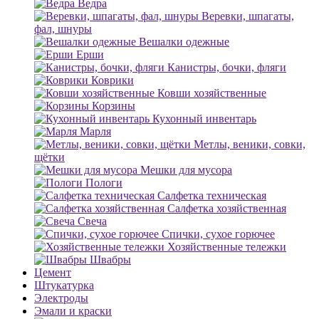
Ведра
Веревки, шпагаты,
фал, шнуры
Вешалки одежные
Ерши
Канистры, бочки, фляги
Коврики
Ковши хозяйственные
Корзины
Кухонный инвентарь
Марля
Метлы, веники, совки,
щётки
Мешки для мусора
Пологи
Салфетка техническая
Салфетка хозяйственная
Свеча
Спички, сухое горючее
Хозяйственные тележки
Швабры
Цемент
Штукатурка
Электроды
Эмали и краски