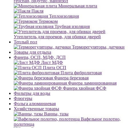
геоспан, ондутис, наноизол
Минеральная плита
Пакля
Теплоизоляция
Термоком
Трубная изоляция
Утеплитель для проемов, для обивки дверей
Теплый пол
Терморегуляторы, датчики
Товары для отдыха
Фанера, ОСП, МДФ, ДСП
Лист МДФ
Плита ОСП
Плита фибролитовая
Фанера березовая
Фанера ламинированная
Фанера хвойная ФСФ
Фильтры для воды
Флюгеры
Фольга алюминиевая
Хозяйственные товары
Ванны, тазы
Вафельное полотно,
полотенца