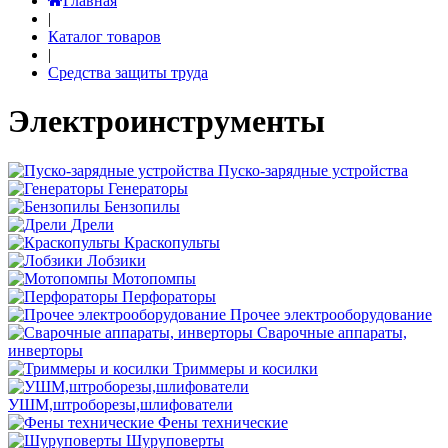
Главная
|
Каталог товаров
|
Средства защиты труда
Электроинструменты
Пуско-зарядные устройства
Генераторы
Бензопилы
Дрели
Краскопульты
Лобзики
Мотопомпы
Перфораторы
Прочее электрооборудование
Сварочные аппараты,
инверторы
Триммеры и косилки
УШМ,штроборезы,шлифователи
Фены технические
Шуруповерты