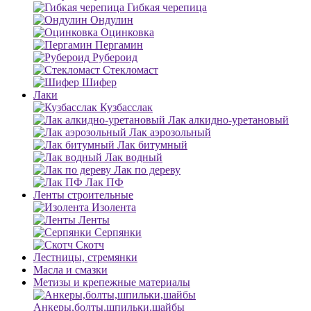
Гибкая черепица
Ондулин
Оцинковка
Пергамин
Рубероид
Стекломаст
Шифер
Лаки
Кузбасслак
Лак алкидно-уретановый
Лак аэрозольный
Лак битумный
Лак водный
Лак по дереву
Лак ПФ
Ленты строительные
Изолента
Ленты
Серпянки
Скотч
Лестницы, стремянки
Масла и смазки
Метизы и крепежные материалы
Анкеры,болты,шпильки,шайбы