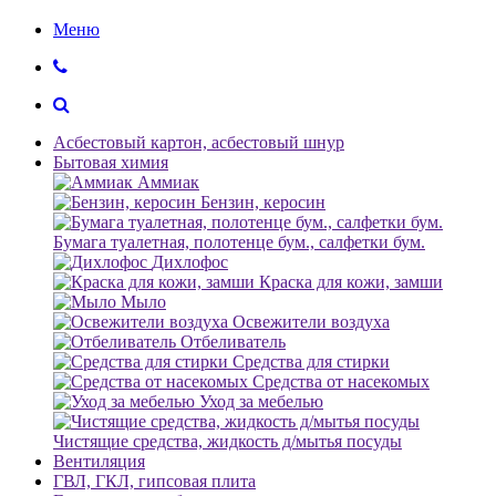
Меню
Асбестовый картон, асбестовый шнур
Бытовая химия
Аммиак
Бензин, керосин
Бумага туалетная, полотенце бум., салфетки бум.
Дихлофос
Краска для кожи, замши
Мыло
Освежители воздуха
Отбеливатель
Средства для стирки
Средства от насекомых
Уход за мебелью
Чистящие средства, жидкость д/мытья посуды
Вентиляция
ГВЛ, ГКЛ, гипсовая плита