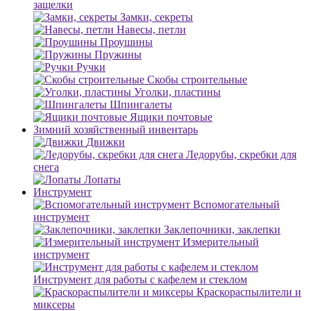
защелки
Замки, секреты
Навесы, петли
Проушины
Пружины
Ручки
Скобы строительные
Уголки, пластины
Шпингалеты
Ящики почтовые
Зимний хозяйственный инвентарь
Движки
Ледорубы, скребки для
снега
Лопаты
Инструмент
Вспомогательный
инструмент
Заклепочники, заклепки
Измерительный
инструмент
Инструмент для работы с кафелем и стеклом
Краскораспылители и
миксеры