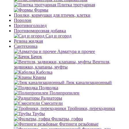
Плитка тротуарная
Формы
Поилки, кормушки для птичек, клетки
Поролон
Противогололед
Противоморозная добавка
Сад и огород
Резина жидкая
Сантехника
Арматура и прочее
Бачок
Вентиля,
задвижки, клапаны, муфты
Каболка
Краны
Люк канализационный
Подводка
Полипропилен
Радиаторы
Смесители
Тройники, переходники
Трубы
Фильтры, гофра
Фитинги резьбовые