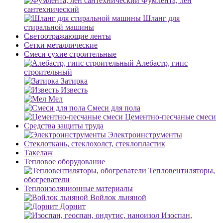
Фумлента, лен
сантехнический
Шланг для
стиральной машины
Светоотражающие ленты
Сетки металлические
Смеси сухие строительные
Алебастр, гипс
строительный
Затирка
Известь
Мел
Смеси для пола
Цементно-песчаные смеси
Средства защиты труда
Электроинструменты
Стеклоткань, стеклохолст, стеклопластик
Такелаж
Тепловое оборудование
Тепловентиляторы,
обогреватели
Теплоизоляционные материалы
Войлок льняной
Дорнит
Изоспан,