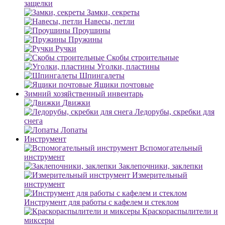
защелки
Замки, секреты
Навесы, петли
Проушины
Пружины
Ручки
Скобы строительные
Уголки, пластины
Шпингалеты
Ящики почтовые
Зимний хозяйственный инвентарь
Движки
Ледорубы, скребки для
снега
Лопаты
Инструмент
Вспомогательный
инструмент
Заклепочники, заклепки
Измерительный
инструмент
Инструмент для работы с кафелем и стеклом
Краскораспылители и
миксеры