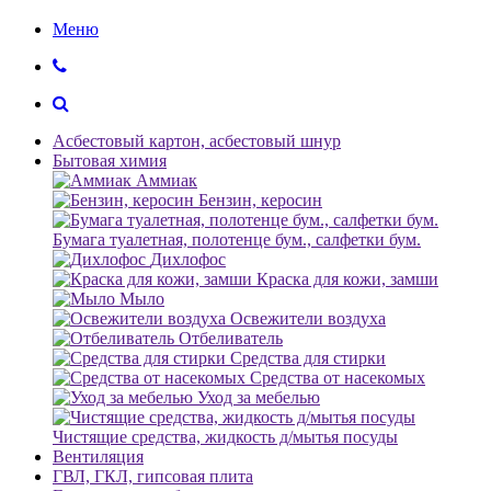
Меню
Асбестовый картон, асбестовый шнур
Бытовая химия
Аммиак
Бензин, керосин
Бумага туалетная, полотенце бум., салфетки бум.
Дихлофос
Краска для кожи, замши
Мыло
Освежители воздуха
Отбеливатель
Средства для стирки
Средства от насекомых
Уход за мебелью
Чистящие средства, жидкость д/мытья посуды
Вентиляция
ГВЛ, ГКЛ, гипсовая плита