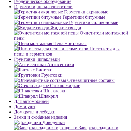
Геодезическое оборудование
Герметики, пена, очистители
Герметики акриловые
Герметики битумные
Герметики силиконовые
Жидкие гвозди
Очистители монтажной
пены
Пена монтажная
Пистолеты для
пены и герметиков
Грунтовки, шпаклевки
Антисептики
Биотекс
Грунтовки
Огнезащитные составы
Стекло жидкое
Шпаклевки
Шпакрил
Для автомобилей
Дом и уют
Домкраты и лебедки
Замки и скобяные изделия
Доводчики
Завертки, задвижки,