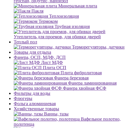
геоспан, ондутис, наноизол
Минеральная плита
Пакля
Теплоизоляция
Термоком
Трубная изоляция
Утеплитель для проемов, для обивки дверей
Теплый пол
Терморегуляторы, датчики
Товары для отдыха
Фанера, ОСП, МДФ, ДСП
Лист МДФ
Плита ОСП
Плита фибролитовая
Фанера березовая
Фанера ламинированная
Фанера хвойная ФСФ
Фильтры для воды
Флюгеры
Фольга алюминиевая
Хозяйственные товары
Ванны, тазы
Вафельное полотно,
полотенца