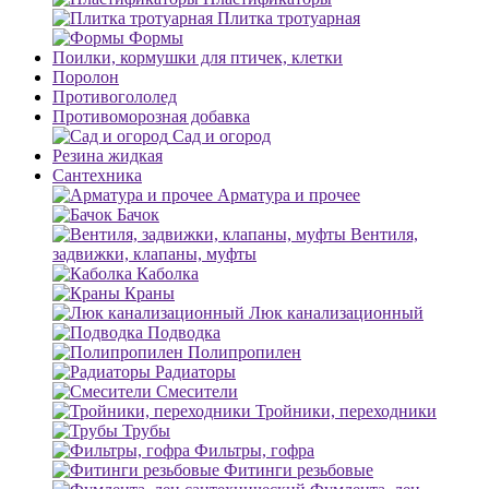
Плитка тротуарная
Формы
Поилки, кормушки для птичек, клетки
Поролон
Противогололед
Противоморозная добавка
Сад и огород
Резина жидкая
Сантехника
Арматура и прочее
Бачок
Вентиля,
задвижки, клапаны, муфты
Каболка
Краны
Люк канализационный
Подводка
Полипропилен
Радиаторы
Смесители
Тройники, переходники
Трубы
Фильтры, гофра
Фитинги резьбовые