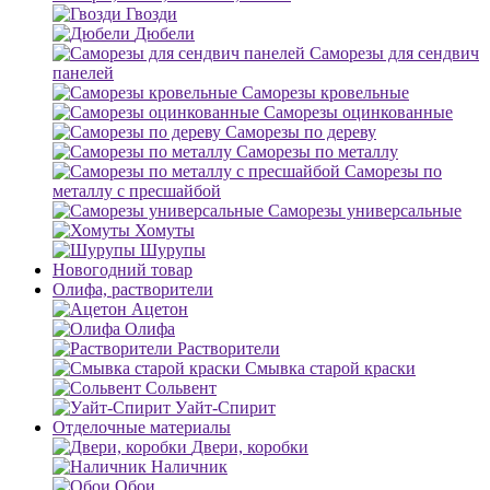
Гвозди
Дюбели
Саморезы для сендвич
панелей
Саморезы кровельные
Саморезы оцинкованные
Саморезы по дереву
Саморезы по металлу
Саморезы по
металлу с пресшайбой
Саморезы универсальные
Хомуты
Шурупы
Новогодний товар
Олифа, растворители
Ацетон
Олифа
Растворители
Смывка старой краски
Сольвент
Уайт-Спирит
Отделочные материалы
Двери, коробки
Наличник
Обои