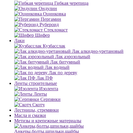
Гибкая черепица
Ондулин
Оцинковка
Пергамин
Рубероид
Стекломаст
Шифер
Лаки
Кузбасслак
Лак алкидно-уретановый
Лак аэрозольный
Лак битумный
Лак водный
Лак по дереву
Лак ПФ
Ленты строительные
Изолента
Ленты
Серпянки
Скотч
Лестницы, стремянки
Масла и смазки
Метизы и крепежные материалы
Анкеры,болты,шпильки,шайбы