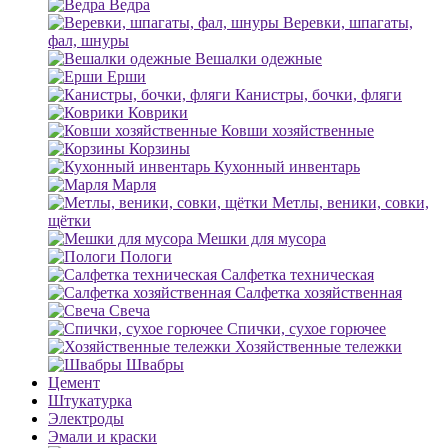
Ведра
Веревки, шпагаты,
фал, шнуры
Вешалки одежные
Ерши
Канистры, бочки, фляги
Коврики
Ковши хозяйственные
Корзины
Кухонный инвентарь
Марля
Метлы, веники, совки,
щётки
Мешки для мусора
Пологи
Салфетка техническая
Салфетка хозяйственная
Свеча
Спички, сухое горючее
Хозяйственные тележки
Швабры
Цемент
Штукатурка
Электроды
Эмали и краски