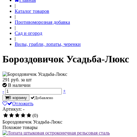
Главная
|
Каталог товаров
|
Противоморозная добавка
|
Сад и огород
|
Вилы, грабли, лопаты, черенки
Бороздовичок Усадьба-Люкс
291
руб. за шт
В наличии
-
+
В корзину
Добавлено
Отложить
Артикул: -
(0)
Бороздовичок Усадьба-Люкс
Похожие товары