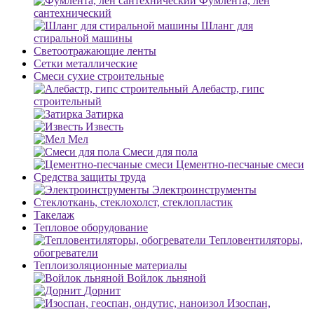
Фумлента, лен
сантехнический
Шланг для
стиральной машины
Светоотражающие ленты
Сетки металлические
Смеси сухие строительные
Алебастр, гипс
строительный
Затирка
Известь
Мел
Смеси для пола
Цементно-песчаные смеси
Средства защиты труда
Электроинструменты
Стеклоткань, стеклохолст, стеклопластик
Такелаж
Тепловое оборудование
Тепловентиляторы,
обогреватели
Теплоизоляционные материалы
Войлок льняной
Дорнит
Изоспан,