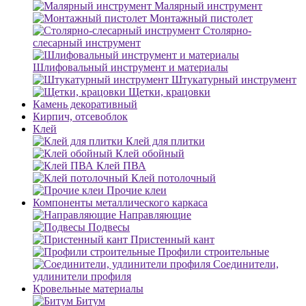
Малярный инструмент
Монтажный пистолет
Столярно-
слесарный инструмент
Шлифовальный инструмент и материалы
Штукатурный инструмент
Щетки, крацовки
Камень декоративный
Кирпич, отсевоблок
Клей
Клей для плитки
Клей обойный
Клей ПВА
Клей потолочный
Прочие клеи
Компоненты металлического каркаса
Направляющие
Подвесы
Пристенный кант
Профили строительные
Соединители,
удлинители профиля
Кровельные материалы
Битум