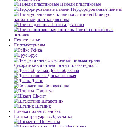
Панели пластиковые
Перфорированные панели
Плинтус
напольный, плитка для пола
Плитка для пола
Плитка потолочная,
потолок
Печное литье
Пиломатериалы
Рейка
Брус
Декоративный отделочный пиломатериал
Доска обрезная
Доска половая
Дрань
Евровагонка
Плинтус
Шкант
Штакетник
Штапик
Пленка полиэтиленовая
Плитка тротуарная, брусчатка
Пигменты
Пластификаторы