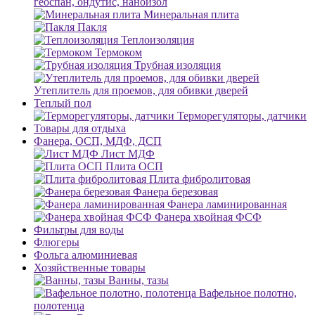
геоспан, ондутис, наноизол
Минеральная плита
Пакля
Теплоизоляция
Термоком
Трубная изоляция
Утеплитель для проемов, для обивки дверей
Теплый пол
Терморегуляторы, датчики
Товары для отдыха
Фанера, ОСП, МДФ, ДСП
Лист МДФ
Плита ОСП
Плита фибролитовая
Фанера березовая
Фанера ламинированная
Фанера хвойная ФСФ
Фильтры для воды
Флюгеры
Фольга алюминиевая
Хозяйственные товары
Ванны, тазы
Вафельное полотно,
полотенца