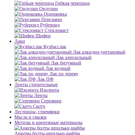
Гибкая черепица
Ондулин
Оцинковка
Пергамин
Рубероид
Стекломаст
Шифер
Лаки
Кузбасслак
Лак алкидно-уретановый
Лак аэрозольный
Лак битумный
Лак водный
Лак по дереву
Лак ПФ
Ленты строительные
Изолента
Ленты
Серпянки
Скотч
Лестницы, стремянки
Масла и смазки
Метизы и крепежные материалы
Анкеры,болты,шпильки,шайбы