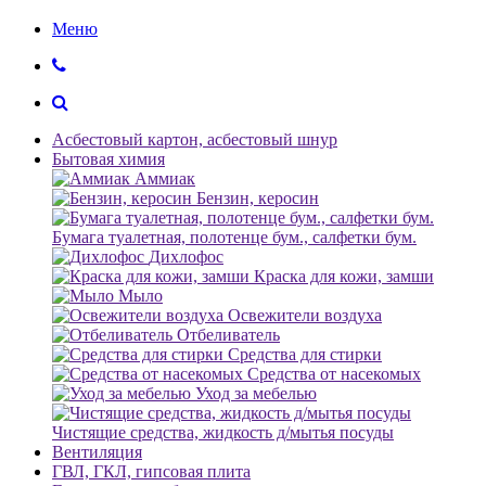
Меню
Асбестовый картон, асбестовый шнур
Бытовая химия
Аммиак
Бензин, керосин
Бумага туалетная, полотенце бум., салфетки бум.
Дихлофос
Краска для кожи, замши
Мыло
Освежители воздуха
Отбеливатель
Средства для стирки
Средства от насекомых
Уход за мебелью
Чистящие средства, жидкость д/мытья посуды
Вентиляция
ГВЛ, ГКЛ, гипсовая плита