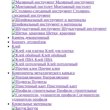
Малярный инструмент
Монтажный пистолет
Столярно-
слесарный инструмент
Шлифовальный инструмент и материалы
Штукатурный инструмент
Щетки, крацовки
Камень декоративный
Кирпич, отсевоблок
Клей
Клей для плитки
Клей обойный
Клей ПВА
Клей потолочный
Прочие клеи
Компоненты металлического каркаса
Направляющие
Подвесы
Пристенный кант
Профили строительные
Соединители,
удлинители профиля
Кровельные материалы
Битум