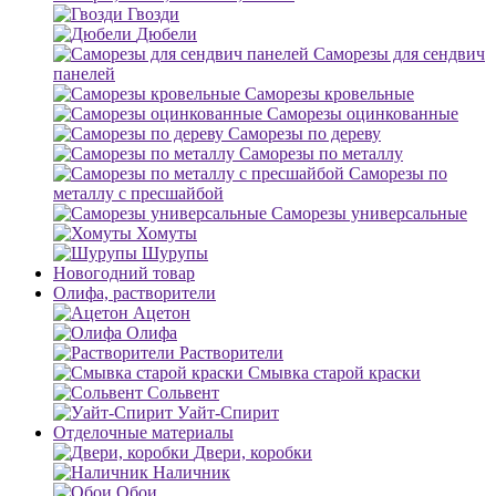
Гвозди
Дюбели
Саморезы для сендвич
панелей
Саморезы кровельные
Саморезы оцинкованные
Саморезы по дереву
Саморезы по металлу
Саморезы по
металлу с пресшайбой
Саморезы универсальные
Хомуты
Шурупы
Новогодний товар
Олифа, растворители
Ацетон
Олифа
Растворители
Смывка старой краски
Сольвент
Уайт-Спирит
Отделочные материалы
Двери, коробки
Наличник
Обои