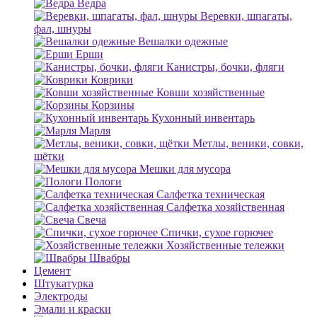
Ведра
Веревки, шпагаты,
фал, шнуры
Вешалки одежные
Ерши
Канистры, бочки, фляги
Коврики
Ковши хозяйственные
Корзины
Кухонный инвентарь
Марля
Метлы, веники, совки,
щётки
Мешки для мусора
Пологи
Салфетка техническая
Салфетка хозяйственная
Свеча
Спички, сухое горючее
Хозяйственные тележки
Швабры
Цемент
Штукатурка
Электроды
Эмали и краски