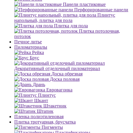
Панели пластиковые
Перфорированные панели
Плинтус
напольный, плитка для пола
Плитка для пола
Плитка потолочная,
потолок
Печное литье
Пиломатериалы
Рейка
Брус
Декоративный отделочный пиломатериал
Доска обрезная
Доска половая
Дрань
Евровагонка
Плинтус
Шкант
Штакетник
Штапик
Пленка полиэтиленовая
Плитка тротуарная, брусчатка
Пигменты
Пластификаторы