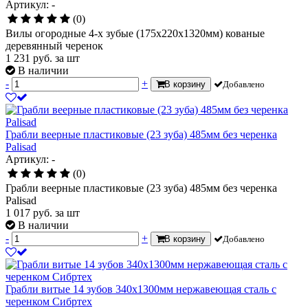
Артикул: -
(0)
Вилы огородные 4-х зубые (175х220х1320мм) кованые
деревянный черенок
1 231
руб.
за шт
В наличии
-
+
В корзину
Добавлено
Грабли веерные пластиковые (23 зуба) 485мм без черенка
Palisad
Артикул: -
(0)
Грабли веерные пластиковые (23 зуба) 485мм без черенка
Palisad
1 017
руб.
за шт
В наличии
-
+
В корзину
Добавлено
Грабли витые 14 зубов 340х1300мм нержавеющая сталь с
черенком Сибртех