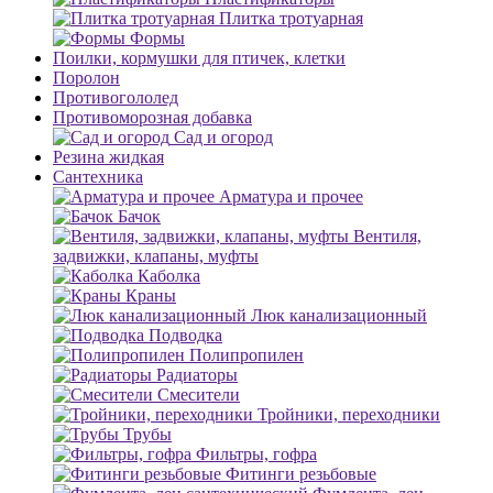
Плитка тротуарная
Формы
Поилки, кормушки для птичек, клетки
Поролон
Противогололед
Противоморозная добавка
Сад и огород
Резина жидкая
Сантехника
Арматура и прочее
Бачок
Вентиля,
задвижки, клапаны, муфты
Каболка
Краны
Люк канализационный
Подводка
Полипропилен
Радиаторы
Смесители
Тройники, переходники
Трубы
Фильтры, гофра
Фитинги резьбовые