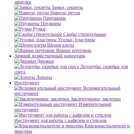
защелки
Замки, секреты
Навесы, петли
Проушины
Пружины
Ручки
Скобы строительные
Уголки, пластины
Шпингалеты
Ящики почтовые
Зимний хозяйственный инвентарь
Движки
Ледорубы, скребки для
снега
Лопаты
Инструмент
Вспомогательный
инструмент
Заклепочники, заклепки
Измерительный
инструмент
Инструмент для работы с кафелем и стеклом
Краскораспылители и
миксеры