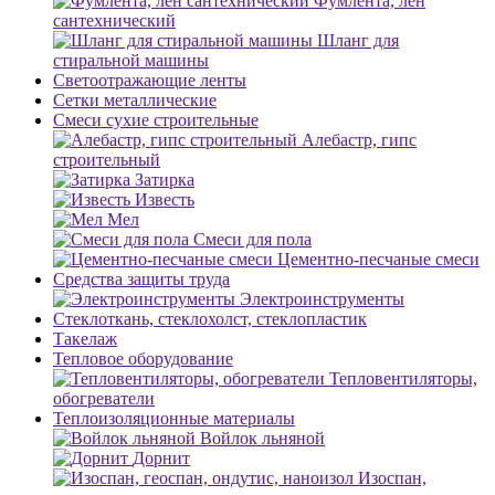
Фумлента, лен
сантехнический
Шланг для
стиральной машины
Светоотражающие ленты
Сетки металлические
Смеси сухие строительные
Алебастр, гипс
строительный
Затирка
Известь
Мел
Смеси для пола
Цементно-песчаные смеси
Средства защиты труда
Электроинструменты
Стеклоткань, стеклохолст, стеклопластик
Такелаж
Тепловое оборудование
Тепловентиляторы,
обогреватели
Теплоизоляционные материалы
Войлок льняной
Дорнит
Изоспан,