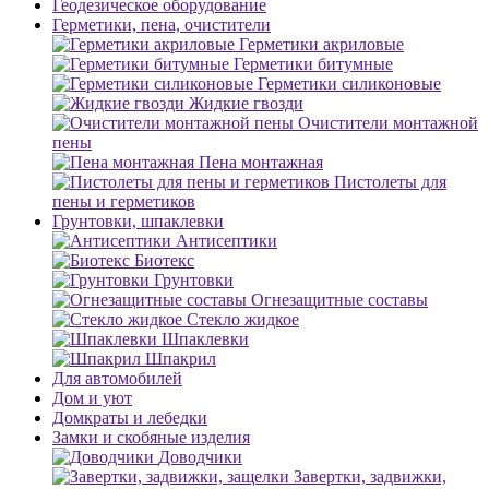
Геодезическое оборудование
Герметики, пена, очистители
Герметики акриловые
Герметики битумные
Герметики силиконовые
Жидкие гвозди
Очистители монтажной
пены
Пена монтажная
Пистолеты для
пены и герметиков
Грунтовки, шпаклевки
Антисептики
Биотекс
Грунтовки
Огнезащитные составы
Стекло жидкое
Шпаклевки
Шпакрил
Для автомобилей
Дом и уют
Домкраты и лебедки
Замки и скобяные изделия
Доводчики
Завертки, задвижки,