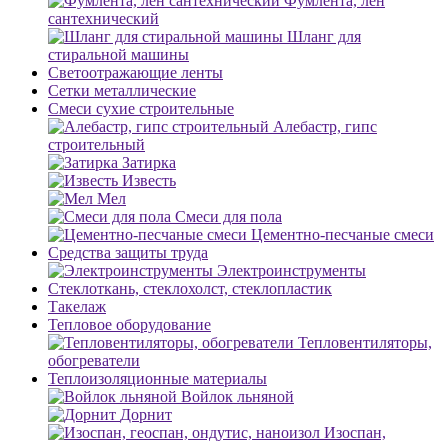
Фумлента, лен
сантехнический
Шланг для
стиральной машины
Светоотражающие ленты
Сетки металлические
Смеси сухие строительные
Алебастр, гипс
строительный
Затирка
Известь
Мел
Смеси для пола
Цементно-песчаные смеси
Средства защиты труда
Электроинструменты
Стеклоткань, стеклохолст, стеклопластик
Такелаж
Тепловое оборудование
Тепловентиляторы,
обогреватели
Теплоизоляционные материалы
Войлок льняной
Дорнит
Изоспан,