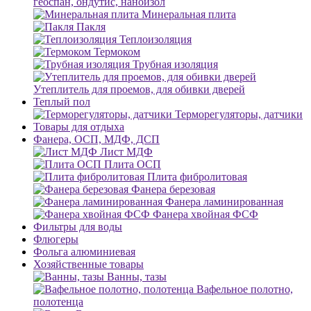
геоспан, ондутис, наноизол
Минеральная плита
Пакля
Теплоизоляция
Термоком
Трубная изоляция
Утеплитель для проемов, для обивки дверей
Теплый пол
Терморегуляторы, датчики
Товары для отдыха
Фанера, ОСП, МДФ, ДСП
Лист МДФ
Плита ОСП
Плита фибролитовая
Фанера березовая
Фанера ламинированная
Фанера хвойная ФСФ
Фильтры для воды
Флюгеры
Фольга алюминиевая
Хозяйственные товары
Ванны, тазы
Вафельное полотно,
полотенца