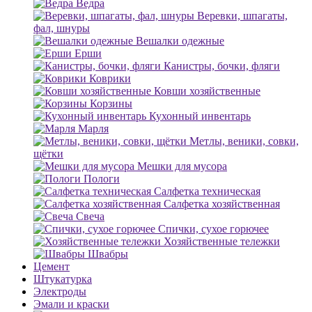
Ведра
Веревки, шпагаты,
фал, шнуры
Вешалки одежные
Ерши
Канистры, бочки, фляги
Коврики
Ковши хозяйственные
Корзины
Кухонный инвентарь
Марля
Метлы, веники, совки,
щётки
Мешки для мусора
Пологи
Салфетка техническая
Салфетка хозяйственная
Свеча
Спички, сухое горючее
Хозяйственные тележки
Швабры
Цемент
Штукатурка
Электроды
Эмали и краски