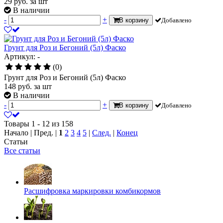
29
руб.
за шт
В наличии
-
+
В корзину
Добавлено
Грунт для Роз и Бегоний (5л) Фаско
Артикул: -
(0)
Грунт для Роз и Бегоний (5л) Фаско
148
руб.
за шт
В наличии
-
+
В корзину
Добавлено
Товары 1 - 12 из 158
Начало | Пред. |
1
2
3
4
5
|
След.
|
Конец
Статьи
Все статьи
Расшифровка маркировки комбикормов