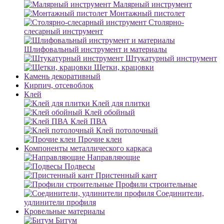
Малярный инструмент
Монтажный пистолет
Столярно-
слесарный инструмент
Шлифовальный инструмент и материалы
Штукатурный инструмент
Щетки, крацовки
Камень декоративный
Кирпич, отсевоблок
Клей
Клей для плитки
Клей обойный
Клей ПВА
Клей потолочный
Прочие клеи
Компоненты металлического каркаса
Направляющие
Подвесы
Пристенный кант
Профили строительные
Соединители,
удлинители профиля
Кровельные материалы
Битум