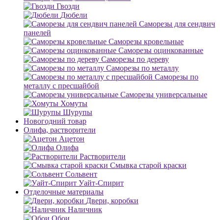
Гвозди
Дюбели
Саморезы для сендвич
панелей
Саморезы кровельные
Саморезы оцинкованные
Саморезы по дереву
Саморезы по металлу
Саморезы по
металлу с пресшайбой
Саморезы универсальные
Хомуты
Шурупы
Новогодний товар
Олифа, растворители
Ацетон
Олифа
Растворители
Смывка старой краски
Сольвент
Уайт-Спирит
Отделочные материалы
Двери, коробки
Наличник
Обои