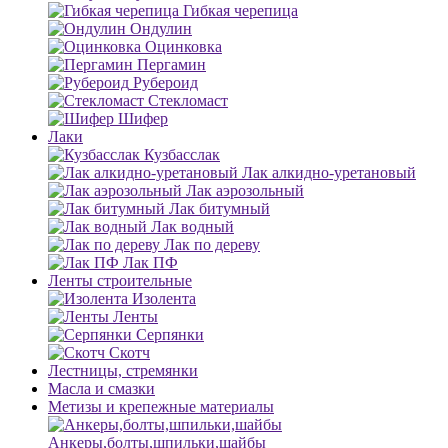
Гибкая черепица
Ондулин
Оцинковка
Пергамин
Рубероид
Стекломаст
Шифер
Лаки
Кузбасслак
Лак алкидно-уретановый
Лак аэрозольный
Лак битумный
Лак водный
Лак по дереву
Лак ПФ
Ленты строительные
Изолента
Ленты
Серпянки
Скотч
Лестницы, стремянки
Масла и смазки
Метизы и крепежные материалы
Анкеры,болты,шпильки,шайбы