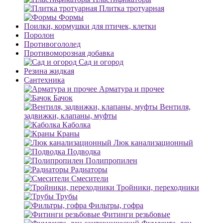
Плитка тротуарная
Формы
Поилки, кормушки для птичек, клетки
Поролон
Противогололед
Противоморозная добавка
Сад и огород
Резина жидкая
Сантехника
Арматура и прочее
Бачок
Вентиля,
задвижки, клапаны, муфты
Каболка
Краны
Люк канализационный
Подводка
Полипропилен
Радиаторы
Смесители
Тройники, переходники
Трубы
Фильтры, гофра
Фитинги резьбовые