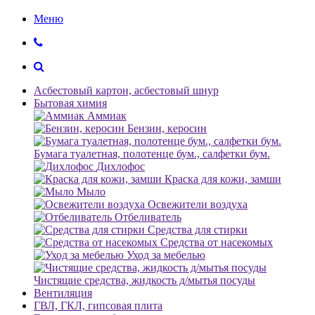
Меню
Асбестовый картон, асбестовый шнур
Бытовая химия
Аммиак
Бензин, керосин
Бумага туалетная, полотенце бум., салфетки бум.
Дихлофос
Краска для кожи, замши
Мыло
Освежители воздуха
Отбеливатель
Средства для стирки
Средства от насекомых
Уход за мебелью
Чистящие средства, жидкость д/мытья посуды
Вентиляция
ГВЛ, ГКЛ, гипсовая плита