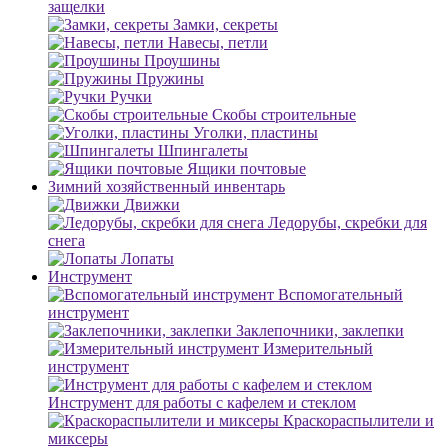
защелки
Замки, секреты
Навесы, петли
Проушины
Пружины
Ручки
Скобы строительные
Уголки, пластины
Шпингалеты
Ящики почтовые
Зимний хозяйственный инвентарь
Движки
Ледорубы, скребки для
снега
Лопаты
Инструмент
Вспомогательный
инструмент
Заклепочники, заклепки
Измерительный
инструмент
Инструмент для работы с кафелем и стеклом
Краскораспылители и
миксеры