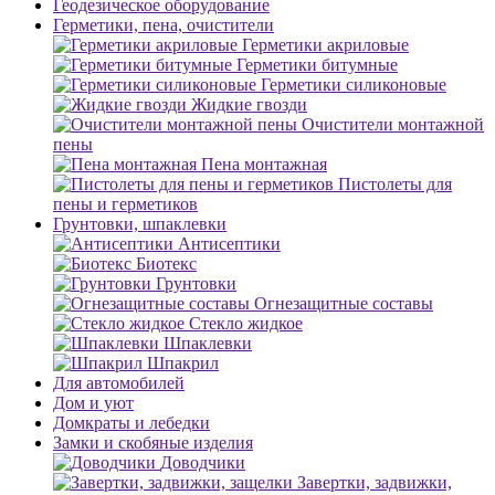
Геодезическое оборудование
Герметики, пена, очистители
Герметики акриловые
Герметики битумные
Герметики силиконовые
Жидкие гвозди
Очистители монтажной
пены
Пена монтажная
Пистолеты для
пены и герметиков
Грунтовки, шпаклевки
Антисептики
Биотекс
Грунтовки
Огнезащитные составы
Стекло жидкое
Шпаклевки
Шпакрил
Для автомобилей
Дом и уют
Домкраты и лебедки
Замки и скобяные изделия
Доводчики
Завертки, задвижки,