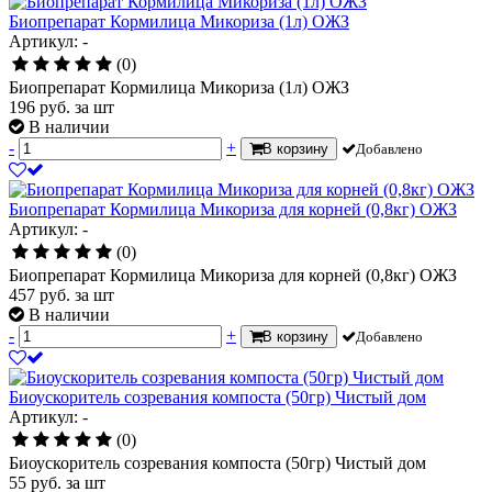
Биопрепарат Кормилица Микориза (1л) ОЖЗ
Артикул: -
(0)
Биопрепарат Кормилица Микориза (1л) ОЖЗ
196
руб.
за шт
В наличии
-
+
В корзину
Добавлено
Биопрепарат Кормилица Микориза для корней (0,8кг) ОЖЗ
Артикул: -
(0)
Биопрепарат Кормилица Микориза для корней (0,8кг) ОЖЗ
457
руб.
за шт
В наличии
-
+
В корзину
Добавлено
Биоускоритель созревания компоста (50гр) Чистый дом
Артикул: -
(0)
Биоускоритель созревания компоста (50гр) Чистый дом
55
руб.
за шт