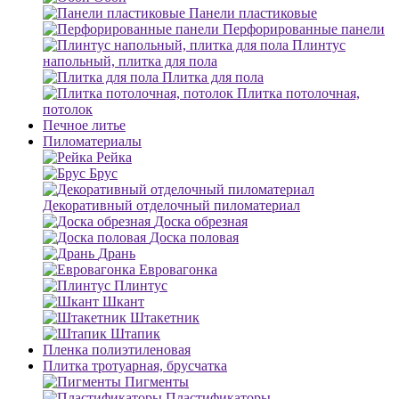
Панели пластиковые
Перфорированные панели
Плинтус
напольный, плитка для пола
Плитка для пола
Плитка потолочная,
потолок
Печное литье
Пиломатериалы
Рейка
Брус
Декоративный отделочный пиломатериал
Доска обрезная
Доска половая
Дрань
Евровагонка
Плинтус
Шкант
Штакетник
Штапик
Пленка полиэтиленовая
Плитка тротуарная, брусчатка
Пигменты
Пластификаторы