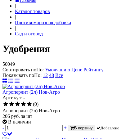
Главная
|
Каталог товаров
|
Противоморозная добавка
|
Сад и огород
Удобрения
50049
Сортировать по
По
:
Умолчанию
Цене
Рейтингу
Показывать по
По
:
12
48
Все
Агроперлит (2л) Нов-Агро
Артикул: -
(0)
Агроперлит (2л) Нов-Агро
206
руб.
за шт
В наличии
-
+
В корзину
Добавлено