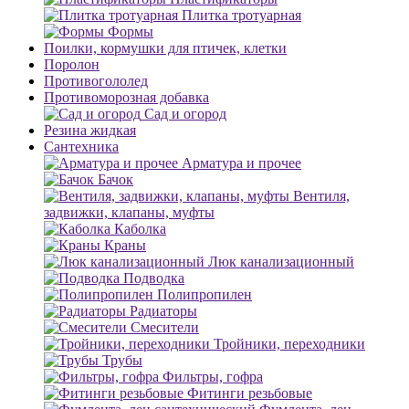
Плитка тротуарная
Формы
Поилки, кормушки для птичек, клетки
Поролон
Противогололед
Противоморозная добавка
Сад и огород
Резина жидкая
Сантехника
Арматура и прочее
Бачок
Вентиля,
задвижки, клапаны, муфты
Каболка
Краны
Люк канализационный
Подводка
Полипропилен
Радиаторы
Смесители
Тройники, переходники
Трубы
Фильтры, гофра
Фитинги резьбовые