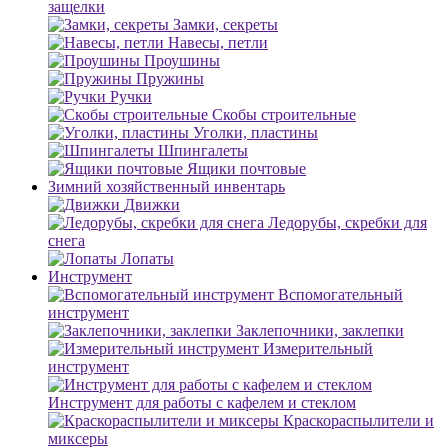
защелки
Замки, секреты
Навесы, петли
Проушины
Пружины
Ручки
Скобы строительные
Уголки, пластины
Шпингалеты
Ящики почтовые
Зимний хозяйственный инвентарь
Движки
Ледорубы, скребки для
снега
Лопаты
Инструмент
Вспомогательный
инструмент
Заклепочники, заклепки
Измерительный
инструмент
Инструмент для работы с кафелем и стеклом
Краскораспылители и
миксеры