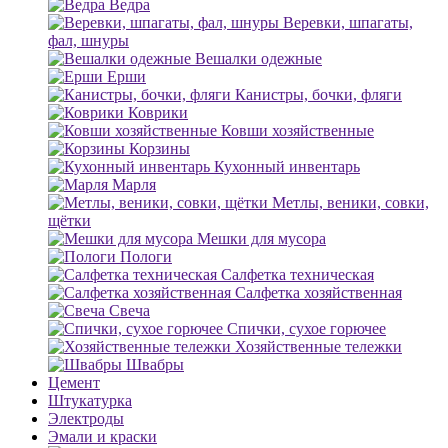
Ведра
Веревки, шпагаты,
фал, шнуры
Вешалки одежные
Ерши
Канистры, бочки, фляги
Коврики
Ковши хозяйственные
Корзины
Кухонный инвентарь
Марля
Метлы, веники, совки,
щётки
Мешки для мусора
Пологи
Салфетка техническая
Салфетка хозяйственная
Свеча
Спички, сухое горючее
Хозяйственные тележки
Швабры
Цемент
Штукатурка
Электроды
Эмали и краски