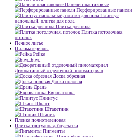
Панели пластиковые
Перфорированные панели
Плинтус
напольный, плитка для пола
Плитка для пола
Плитка потолочная,
потолок
Печное литье
Пиломатериалы
Рейка
Брус
Декоративный отделочный пиломатериал
Доска обрезная
Доска половая
Дрань
Евровагонка
Плинтус
Шкант
Штакетник
Штапик
Пленка полиэтиленовая
Плитка тротуарная, брусчатка
Пигменты
Пластификаторы