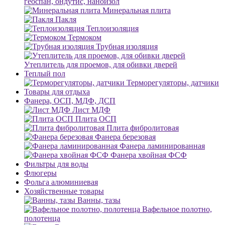
геоспан, ондутис, наноизол
Минеральная плита
Пакля
Теплоизоляция
Термоком
Трубная изоляция
Утеплитель для проемов, для обивки дверей
Теплый пол
Терморегуляторы, датчики
Товары для отдыха
Фанера, ОСП, МДФ, ДСП
Лист МДФ
Плита ОСП
Плита фибролитовая
Фанера березовая
Фанера ламинированная
Фанера хвойная ФСФ
Фильтры для воды
Флюгеры
Фольга алюминиевая
Хозяйственные товары
Ванны, тазы
Вафельное полотно,
полотенца