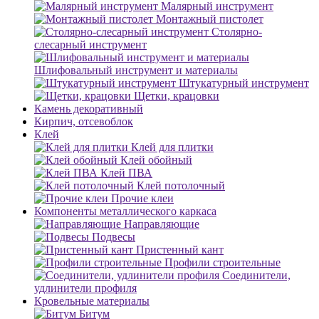
Малярный инструмент
Монтажный пистолет
Столярно-
слесарный инструмент
Шлифовальный инструмент и материалы
Штукатурный инструмент
Щетки, крацовки
Камень декоративный
Кирпич, отсевоблок
Клей
Клей для плитки
Клей обойный
Клей ПВА
Клей потолочный
Прочие клеи
Компоненты металлического каркаса
Направляющие
Подвесы
Пристенный кант
Профили строительные
Соединители,
удлинители профиля
Кровельные материалы
Битум