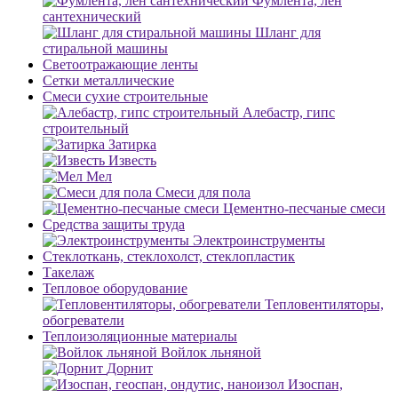
Фумлента, лен
сантехнический
Шланг для
стиральной машины
Светоотражающие ленты
Сетки металлические
Смеси сухие строительные
Алебастр, гипс
строительный
Затирка
Известь
Мел
Смеси для пола
Цементно-песчаные смеси
Средства защиты труда
Электроинструменты
Стеклоткань, стеклохолст, стеклопластик
Такелаж
Тепловое оборудование
Тепловентиляторы,
обогреватели
Теплоизоляционные материалы
Войлок льняной
Дорнит
Изоспан,