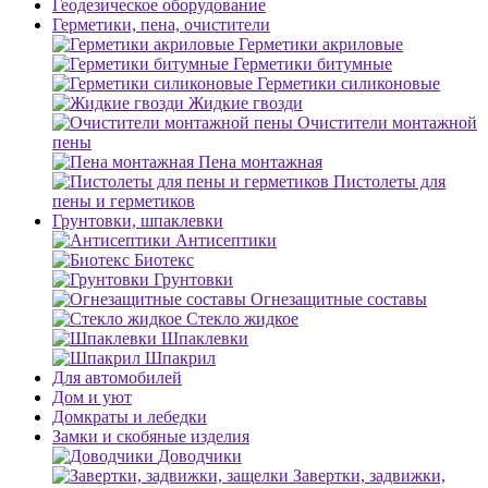
Геодезическое оборудование
Герметики, пена, очистители
Герметики акриловые
Герметики битумные
Герметики силиконовые
Жидкие гвозди
Очистители монтажной
пены
Пена монтажная
Пистолеты для
пены и герметиков
Грунтовки, шпаклевки
Антисептики
Биотекс
Грунтовки
Огнезащитные составы
Стекло жидкое
Шпаклевки
Шпакрил
Для автомобилей
Дом и уют
Домкраты и лебедки
Замки и скобяные изделия
Доводчики
Завертки, задвижки,