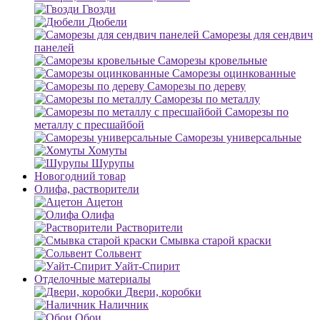
Гвозди
Дюбели
Саморезы для сендвич
панелей
Саморезы кровельные
Саморезы оцинкованные
Саморезы по дереву
Саморезы по металлу
Саморезы по
металлу с пресшайбой
Саморезы универсальные
Хомуты
Шурупы
Новогодний товар
Олифа, растворители
Ацетон
Олифа
Растворители
Смывка старой краски
Сольвент
Уайт-Спирит
Отделочные материалы
Двери, коробки
Наличник
Обои