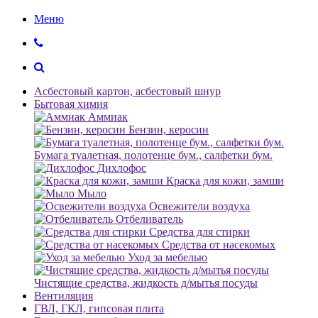
Меню
Асбестовый картон, асбестовый шнур
Бытовая химия
Аммиак
Бензин, керосин
Бумага туалетная, полотенце бум., салфетки бум.
Дихлофос
Краска для кожи, замши
Мыло
Освежители воздуха
Отбеливатель
Средства для стирки
Средства от насекомых
Уход за мебелью
Чистящие средства, жидкость д/мытья посуды
Вентиляция
ГВЛ, ГКЛ, гипсовая плита