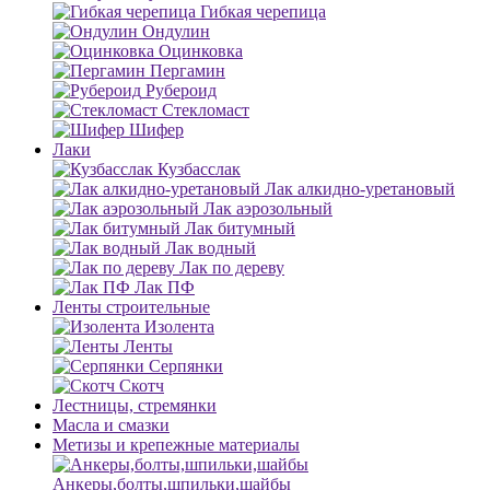
Гибкая черепица
Ондулин
Оцинковка
Пергамин
Рубероид
Стекломаст
Шифер
Лаки
Кузбасслак
Лак алкидно-уретановый
Лак аэрозольный
Лак битумный
Лак водный
Лак по дереву
Лак ПФ
Ленты строительные
Изолента
Ленты
Серпянки
Скотч
Лестницы, стремянки
Масла и смазки
Метизы и крепежные материалы
Анкеры,болты,шпильки,шайбы