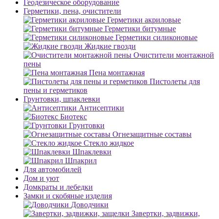
Геодезическое оборудование
Герметики, пена, очистители
Герметики акриловые
Герметики битумные
Герметики силиконовые
Жидкие гвозди
Очистители монтажной
пены
Пена монтажная
Пистолеты для
пены и герметиков
Грунтовки, шпаклевки
Антисептики
Биотекс
Грунтовки
Огнезащитные составы
Стекло жидкое
Шпаклевки
Шпакрил
Для автомобилей
Дом и уют
Домкраты и лебедки
Замки и скобяные изделия
Доводчики
Завертки, задвижки,