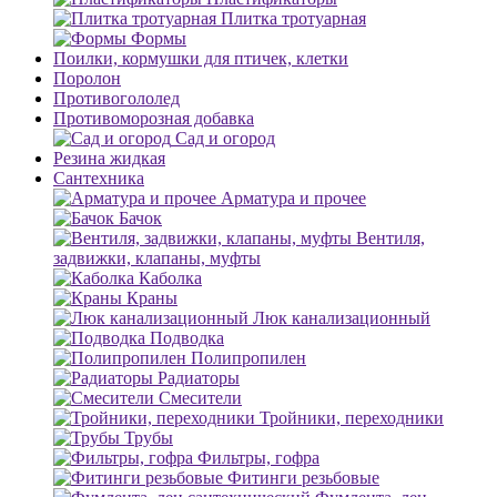
Плитка тротуарная
Формы
Поилки, кормушки для птичек, клетки
Поролон
Противогололед
Противоморозная добавка
Сад и огород
Резина жидкая
Сантехника
Арматура и прочее
Бачок
Вентиля,
задвижки, клапаны, муфты
Каболка
Краны
Люк канализационный
Подводка
Полипропилен
Радиаторы
Смесители
Тройники, переходники
Трубы
Фильтры, гофра
Фитинги резьбовые