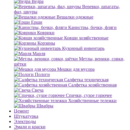
Ведра
Веревки, шпагаты,
фал, шнуры
Вешалки одежные
Ерши
Канистры, бочки, фляги
Коврики
Ковши хозяйственные
Корзины
Кухонный инвентарь
Марля
Метлы, веники, совки,
щётки
Мешки для мусора
Пологи
Салфетка техническая
Салфетка хозяйственная
Свеча
Спички, сухое горючее
Хозяйственные тележки
Швабры
Цемент
Штукатурка
Электроды
Эмали и краски