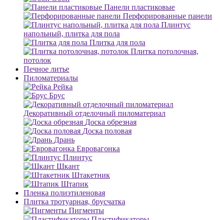
Панели пластиковые
Перфорированные панели
Плинтус
напольный, плитка для пола
Плитка для пола
Плитка потолочная,
потолок
Печное литье
Пиломатериалы
Рейка
Брус
Декоративный отделочный пиломатериал
Доска обрезная
Доска половая
Дрань
Евровагонка
Плинтус
Шкант
Штакетник
Штапик
Пленка полиэтиленовая
Плитка тротуарная, брусчатка
Пигменты
Пластификаторы