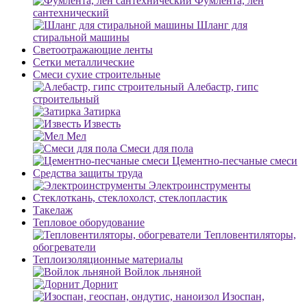
Фумлента, лен
сантехнический
Шланг для
стиральной машины
Светоотражающие ленты
Сетки металлические
Смеси сухие строительные
Алебастр, гипс
строительный
Затирка
Известь
Мел
Смеси для пола
Цементно-песчаные смеси
Средства защиты труда
Электроинструменты
Стеклоткань, стеклохолст, стеклопластик
Такелаж
Тепловое оборудование
Тепловентиляторы,
обогреватели
Теплоизоляционные материалы
Войлок льняной
Дорнит
Изоспан,