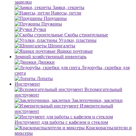
защелки
Замки, секреты
Навесы, петли
Проушины
Пружины
Ручки
Скобы строительные
Уголки, пластины
Шпингалеты
Ящики почтовые
Зимний хозяйственный инвентарь
Движки
Ледорубы, скребки для
снега
Лопаты
Инструмент
Вспомогательный
инструмент
Заклепочники, заклепки
Измерительный
инструмент
Инструмент для работы с кафелем и стеклом
Краскораспылители и
миксеры