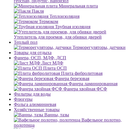
геоспан, ондутис, наноизол
Минеральная плита
Пакля
Теплоизоляция
Термоком
Трубная изоляция
Утеплитель для проемов, для обивки дверей
Теплый пол
Терморегуляторы, датчики
Товары для отдыха
Фанера, ОСП, МДФ, ДСП
Лист МДФ
Плита ОСП
Плита фибролитовая
Фанера березовая
Фанера ламинированная
Фанера хвойная ФСФ
Фильтры для воды
Флюгеры
Фольга алюминиевая
Хозяйственные товары
Ванны, тазы
Вафельное полотно,
полотенца