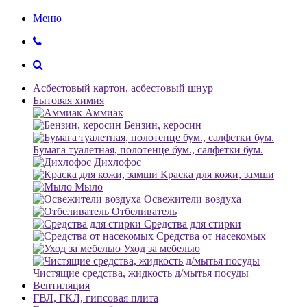
Меню
Асбестовый картон, асбестовый шнур
Бытовая химия
Аммиак
Бензин, керосин
Бумага туалетная, полотенце бум., салфетки бум.
Дихлофос
Краска для кожи, замши
Мыло
Освежители воздуха
Отбеливатель
Средства для стирки
Средства от насекомых
Уход за мебелью
Чистящие средства, жидкость д/мытья посуды
Вентиляция
ГВЛ, ГКЛ, гипсовая плита