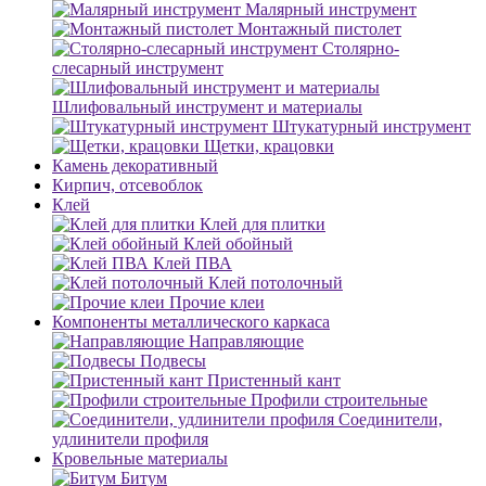
Малярный инструмент
Монтажный пистолет
Столярно-
слесарный инструмент
Шлифовальный инструмент и материалы
Штукатурный инструмент
Щетки, крацовки
Камень декоративный
Кирпич, отсевоблок
Клей
Клей для плитки
Клей обойный
Клей ПВА
Клей потолочный
Прочие клеи
Компоненты металлического каркаса
Направляющие
Подвесы
Пристенный кант
Профили строительные
Соединители,
удлинители профиля
Кровельные материалы
Битум