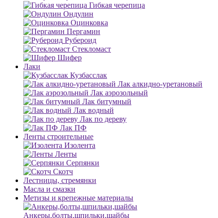
Гибкая черепица
Ондулин
Оцинковка
Пергамин
Рубероид
Стекломаст
Шифер
Лаки
Кузбасслак
Лак алкидно-уретановый
Лак аэрозольный
Лак битумный
Лак водный
Лак по дереву
Лак ПФ
Ленты строительные
Изолента
Ленты
Серпянки
Скотч
Лестницы, стремянки
Масла и смазки
Метизы и крепежные материалы
Анкеры,болты,шпильки,шайбы