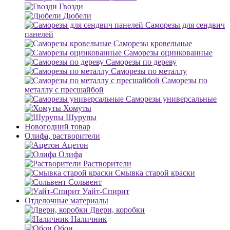
Гвозди
Дюбели
Саморезы для сендвич
панелей
Саморезы кровельные
Саморезы оцинкованные
Саморезы по дереву
Саморезы по металлу
Саморезы по
металлу с пресшайбой
Саморезы универсальные
Хомуты
Шурупы
Новогодний товар
Олифа, растворители
Ацетон
Олифа
Растворители
Смывка старой краски
Сольвент
Уайт-Спирит
Отделочные материалы
Двери, коробки
Наличник
Обои