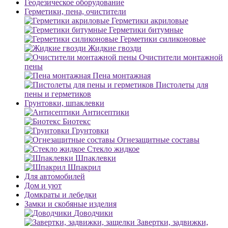
Геодезическое оборудование
Герметики, пена, очистители
Герметики акриловые
Герметики битумные
Герметики силиконовые
Жидкие гвозди
Очистители монтажной
пены
Пена монтажная
Пистолеты для
пены и герметиков
Грунтовки, шпаклевки
Антисептики
Биотекс
Грунтовки
Огнезащитные составы
Стекло жидкое
Шпаклевки
Шпакрил
Для автомобилей
Дом и уют
Домкраты и лебедки
Замки и скобяные изделия
Доводчики
Завертки, задвижки,