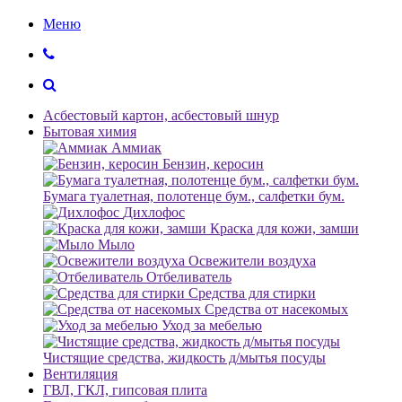
Меню
Асбестовый картон, асбестовый шнур
Бытовая химия
Аммиак
Бензин, керосин
Бумага туалетная, полотенце бум., салфетки бум.
Дихлофос
Краска для кожи, замши
Мыло
Освежители воздуха
Отбеливатель
Средства для стирки
Средства от насекомых
Уход за мебелью
Чистящие средства, жидкость д/мытья посуды
Вентиляция
ГВЛ, ГКЛ, гипсовая плита