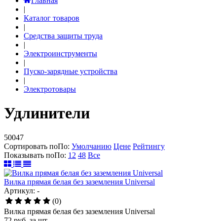
Главная
|
Каталог товаров
|
Средства защиты труда
|
Электроинструменты
|
Пуско-зарядные устройства
|
Электротовары
Удлинители
50047
Сортировать по
По
:
Умолчанию
Цене
Рейтингу
Показывать по
По
:
12
48
Все
Вилка прямая белая без заземления Universal
Артикул: -
(0)
Вилка прямая белая без заземления Universal
72
руб.
за шт