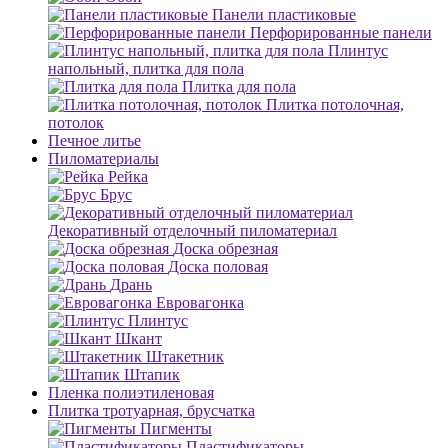
Панели пластиковые
Перфорированные панели
Плинтус
напольный, плитка для пола
Плитка для пола
Плитка потолочная,
потолок
Печное литье
Пиломатериалы
Рейка
Брус
Декоративный отделочный пиломатериал
Доска обрезная
Доска половая
Дрань
Евровагонка
Плинтус
Шкант
Штакетник
Штапик
Пленка полиэтиленовая
Плитка тротуарная, брусчатка
Пигменты
Пластификаторы