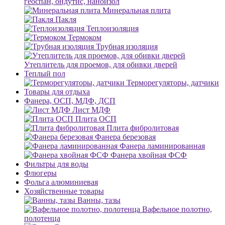
геоспан, ондутис, наноизол
Минеральная плита
Пакля
Теплоизоляция
Термоком
Трубная изоляция
Утеплитель для проемов, для обивки дверей
Теплый пол
Терморегуляторы, датчики
Товары для отдыха
Фанера, ОСП, МДФ, ДСП
Лист МДФ
Плита ОСП
Плита фибролитовая
Фанера березовая
Фанера ламинированная
Фанера хвойная ФСФ
Фильтры для воды
Флюгеры
Фольга алюминиевая
Хозяйственные товары
Ванны, тазы
Вафельное полотно,
полотенца