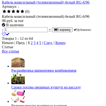
Кабель коаксильный (телевизионный) белый RG-6/96
Артикул: -
(0)
Кабель коаксильный (телевизионный) белый RG-6/96
98
руб.
за пог
В наличии
-
+
В корзину
Добавлено
Товары 1 - 12 из 64
Начало | Пред. |
1
2
3
4
5
|
След.
|
Конец
Статьи
Все статьи
Расшифровка маркировки комбикормов
Сроки посева овощных культур на рассаду
Разновидности малярных валиков