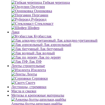
Гибкая черепица
Ондулин
Оцинковка
Пергамин
Рубероид
Стекломаст
Шифер
Лаки
Кузбасслак
Лак алкидно-уретановый
Лак аэрозольный
Лак битумный
Лак водный
Лак по дереву
Лак ПФ
Ленты строительные
Изолента
Ленты
Серпянки
Скотч
Лестницы, стремянки
Масла и смазки
Метизы и крепежные материалы
Анкеры,болты,шпильки,шайбы