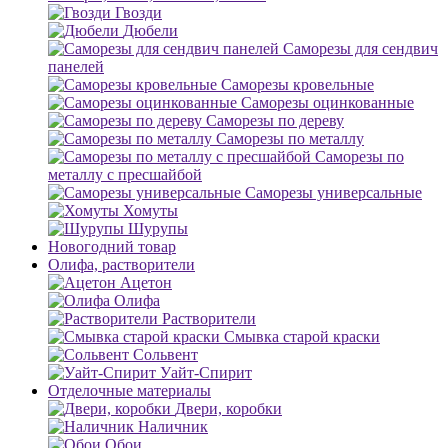
Гвозди
Дюбели
Саморезы для сендвич
панелей
Саморезы кровельные
Саморезы оцинкованные
Саморезы по дереву
Саморезы по металлу
Саморезы по
металлу с пресшайбой
Саморезы универсальные
Хомуты
Шурупы
Новогодний товар
Олифа, растворители
Ацетон
Олифа
Растворители
Смывка старой краски
Сольвент
Уайт-Спирит
Отделочные материалы
Двери, коробки
Наличник
Обои