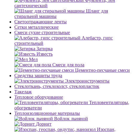
Фумлента, лен
сантехнический
Шланг для
стиральной машины
Светоотражающие ленты
Сетки металлические
Смеси сухие строительные
Алебастр, гипс
строительный
Затирка
Известь
Мел
Смеси для пола
Цементно-песчаные смеси
Средства защиты труда
Электроинструменты
Стеклоткань, стеклохолст, стеклопластик
Такелаж
Тепловое оборудование
Тепловентиляторы,
обогреватели
Теплоизоляционные материалы
Войлок льняной
Дорнит
Изоспан,