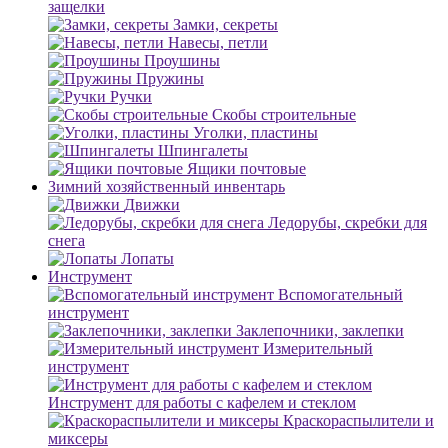
защелки
Замки, секреты
Навесы, петли
Проушины
Пружины
Ручки
Скобы строительные
Уголки, пластины
Шпингалеты
Ящики почтовые
Зимний хозяйственный инвентарь
Движки
Ледорубы, скребки для
снега
Лопаты
Инструмент
Вспомогательный
инструмент
Заклепочники, заклепки
Измерительный
инструмент
Инструмент для работы с кафелем и стеклом
Краскораспылители и
миксеры