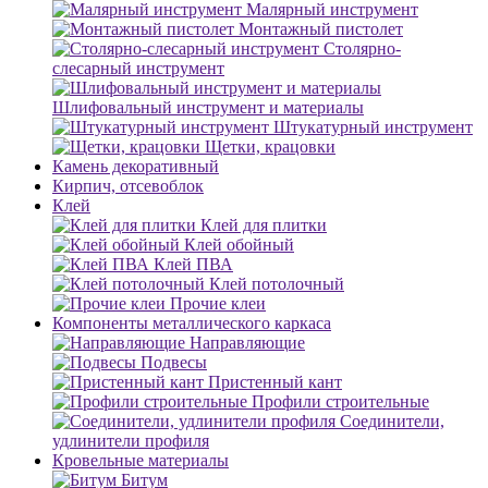
Малярный инструмент
Монтажный пистолет
Столярно-
слесарный инструмент
Шлифовальный инструмент и материалы
Штукатурный инструмент
Щетки, крацовки
Камень декоративный
Кирпич, отсевоблок
Клей
Клей для плитки
Клей обойный
Клей ПВА
Клей потолочный
Прочие клеи
Компоненты металлического каркаса
Направляющие
Подвесы
Пристенный кант
Профили строительные
Соединители,
удлинители профиля
Кровельные материалы
Битум