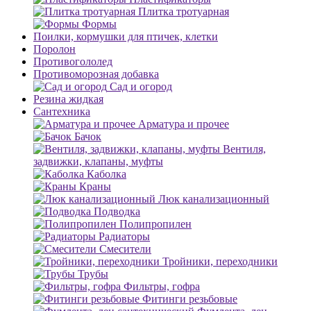
Плитка тротуарная
Формы
Поилки, кормушки для птичек, клетки
Поролон
Противогололед
Противоморозная добавка
Сад и огород
Резина жидкая
Сантехника
Арматура и прочее
Бачок
Вентиля,
задвижки, клапаны, муфты
Каболка
Краны
Люк канализационный
Подводка
Полипропилен
Радиаторы
Смесители
Тройники, переходники
Трубы
Фильтры, гофра
Фитинги резьбовые