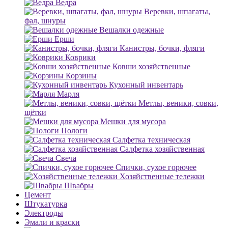
Ведра
Веревки, шпагаты,
фал, шнуры
Вешалки одежные
Ерши
Канистры, бочки, фляги
Коврики
Ковши хозяйственные
Корзины
Кухонный инвентарь
Марля
Метлы, веники, совки,
щётки
Мешки для мусора
Пологи
Салфетка техническая
Салфетка хозяйственная
Свеча
Спички, сухое горючее
Хозяйственные тележки
Швабры
Цемент
Штукатурка
Электроды
Эмали и краски