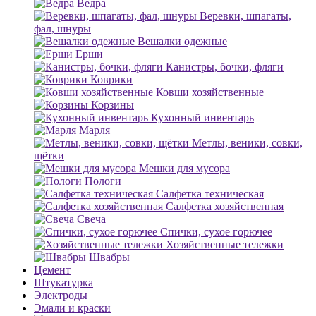
Ведра
Веревки, шпагаты,
фал, шнуры
Вешалки одежные
Ерши
Канистры, бочки, фляги
Коврики
Ковши хозяйственные
Корзины
Кухонный инвентарь
Марля
Метлы, веники, совки,
щётки
Мешки для мусора
Пологи
Салфетка техническая
Салфетка хозяйственная
Свеча
Спички, сухое горючее
Хозяйственные тележки
Швабры
Цемент
Штукатурка
Электроды
Эмали и краски