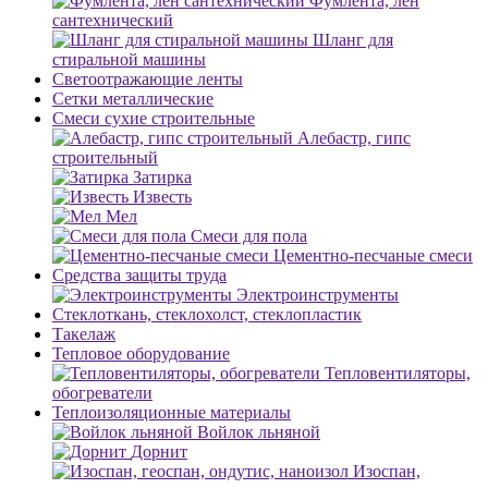
Фумлента, лен
сантехнический
Шланг для
стиральной машины
Светоотражающие ленты
Сетки металлические
Смеси сухие строительные
Алебастр, гипс
строительный
Затирка
Известь
Мел
Смеси для пола
Цементно-песчаные смеси
Средства защиты труда
Электроинструменты
Стеклоткань, стеклохолст, стеклопластик
Такелаж
Тепловое оборудование
Тепловентиляторы,
обогреватели
Теплоизоляционные материалы
Войлок льняной
Дорнит
Изоспан,