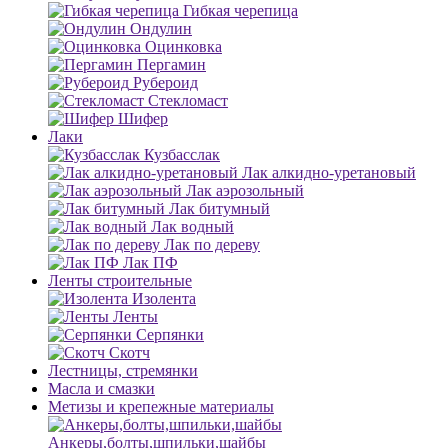
Гибкая черепица
Ондулин
Оцинковка
Пергамин
Рубероид
Стекломаст
Шифер
Лаки
Кузбасслак
Лак алкидно-уретановый
Лак аэрозольный
Лак битумный
Лак водный
Лак по дереву
Лак ПФ
Ленты строительные
Изолента
Ленты
Серпянки
Скотч
Лестницы, стремянки
Масла и смазки
Метизы и крепежные материалы
Анкеры,болты,шпильки,шайбы