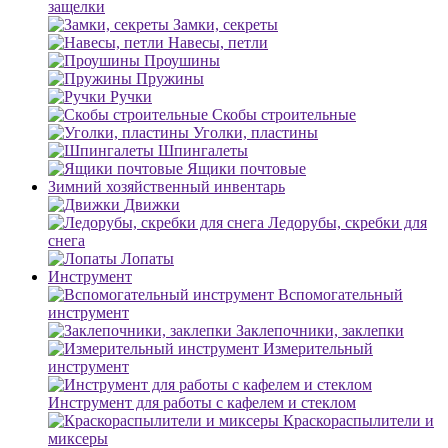
защелки
Замки, секреты
Навесы, петли
Проушины
Пружины
Ручки
Скобы строительные
Уголки, пластины
Шпингалеты
Ящики почтовые
Зимний хозяйственный инвентарь
Движки
Ледорубы, скребки для
снега
Лопаты
Инструмент
Вспомогательный
инструмент
Заклепочники, заклепки
Измерительный
инструмент
Инструмент для работы с кафелем и стеклом
Краскораспылители и
миксеры