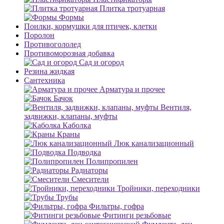
Плитка тротуарная
Формы
Поилки, кормушки для птичек, клетки
Поролон
Противогололед
Противоморозная добавка
Сад и огород
Резина жидкая
Сантехника
Арматура и прочее
Бачок
Вентиля,
задвижки, клапаны, муфты
Каболка
Краны
Люк канализационный
Подводка
Полипропилен
Радиаторы
Смесители
Тройники, переходники
Трубы
Фильтры, гофра
Фитинги резьбовые