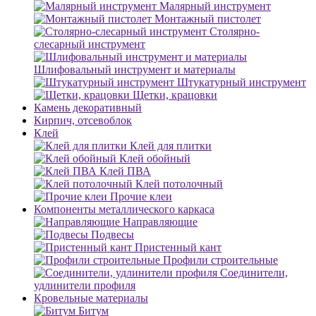
Малярный инструмент
Монтажный пистолет
Столярно-
слесарный инструмент
Шлифовальный инструмент и материалы
Штукатурный инструмент
Щетки, крацовки
Камень декоративный
Кирпич, отсевоблок
Клей
Клей для плитки
Клей обойный
Клей ПВА
Клей потолочный
Прочие клеи
Компоненты металлического каркаса
Направляющие
Подвесы
Пристенный кант
Профили строительные
Соединители,
удлинители профиля
Кровельные материалы
Битум