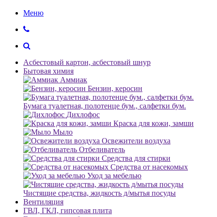
Меню
Асбестовый картон, асбестовый шнур
Бытовая химия
Аммиак
Бензин, керосин
Бумага туалетная, полотенце бум., салфетки бум.
Дихлофос
Краска для кожи, замши
Мыло
Освежители воздуха
Отбеливатель
Средства для стирки
Средства от насекомых
Уход за мебелью
Чистящие средства, жидкость д/мытья посуды
Вентиляция
ГВЛ, ГКЛ, гипсовая плита