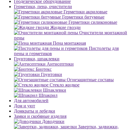
Геодезическое оборудование
Герметики, пена, очистители
Герметики акриловые
Герметики битумные
Герметики силиконовые
Жидкие гвозди
Очистители монтажной
пены
Пена монтажная
Пистолеты для
пены и герметиков
Грунтовки, шпаклевки
Антисептики
Биотекс
Грунтовки
Огнезащитные составы
Стекло жидкое
Шпаклевки
Шпакрил
Для автомобилей
Дом и уют
Домкраты и лебедки
Замки и скобяные изделия
Доводчики
Завертки, задвижки,