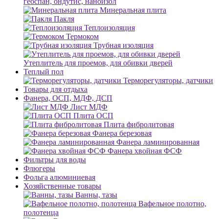
геоспан, ондутис, наноизол
Минеральная плита
Пакля
Теплоизоляция
Термоком
Трубная изоляция
Утеплитель для проемов, для обивки дверей
Теплый пол
Терморегуляторы, датчики
Товары для отдыха
Фанера, ОСП, МДФ, ДСП
Лист МДФ
Плита ОСП
Плита фибролитовая
Фанера березовая
Фанера ламинированная
Фанера хвойная ФСФ
Фильтры для воды
Флюгеры
Фольга алюминиевая
Хозяйственные товары
Ванны, тазы
Вафельное полотно,
полотенца