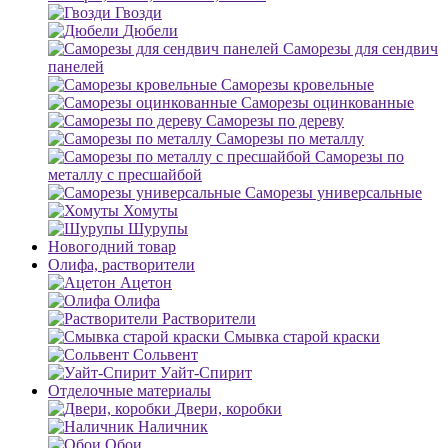
Гвозди
Дюбели
Саморезы для сендвич
панелей
Саморезы кровельные
Саморезы оцинкованные
Саморезы по дереву
Саморезы по металлу
Саморезы по
металлу с пресшайбой
Саморезы универсальные
Хомуты
Шурупы
Новогодний товар
Олифа, растворители
Ацетон
Олифа
Растворители
Смывка старой краски
Сольвент
Уайт-Спирит
Отделочные материалы
Двери, коробки
Наличник
Обои