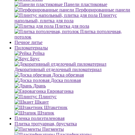
Панели пластиковые
Перфорированные панели
Плинтус
напольный, плитка для пола
Плитка для пола
Плитка потолочная,
потолок
Печное литье
Пиломатериалы
Рейка
Брус
Декоративный отделочный пиломатериал
Доска обрезная
Доска половая
Дрань
Евровагонка
Плинтус
Шкант
Штакетник
Штапик
Пленка полиэтиленовая
Плитка тротуарная, брусчатка
Пигменты
Пластификаторы