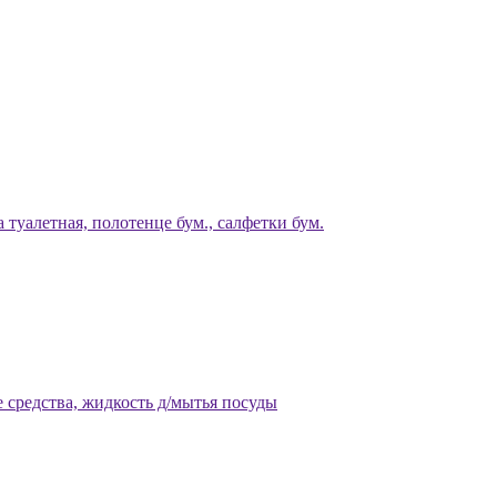
 туалетная, полотенце бум., салфетки бум.
 средства, жидкость д/мытья посуды