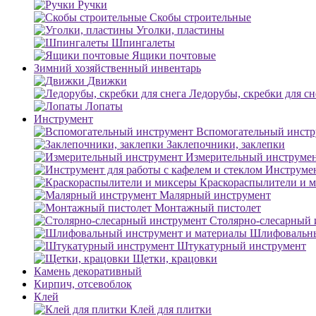
Ручки
Скобы строительные
Уголки, пластины
Шпингалеты
Ящики почтовые
Зимний хозяйственный инвентарь
Движки
Ледорубы, скребки для сн
Лопаты
Инструмент
Вспомогательный инстр
Заклепочники, заклепки
Измерительный инструме
Инструмен
Краскораспылители и 
Малярный инструмент
Монтажный пистолет
Столярно-слесарный 
Шлифовальны
Штукатурный инструмент
Щетки, крацовки
Камень декоративный
Кирпич, отсевоблок
Клей
Клей для плитки