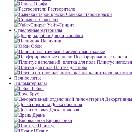
Олифа
Растворители
Смывка старой краски
Сольвент
Уайт-Спирит
Отделочные материалы
Двери, коробки
Наличник
Обои
Панели пластиковые
Перфорированные панели
Плинтус напольн
Плитка для пола
Плитка потолочная, пото
Печное литье
Пиломатериалы
Рейка
Брус
Декоративны
Доска обрезная
Доска половая
Дрань
Евровагонка
Плинтус
Шкант