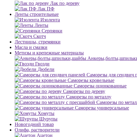
Лак по дереву
Лак ПФ
Ленты строительные
Изолента
Ленты
Серпянки
Скотч
Лестницы, стремянки
Масла и смазки
Метизы и крепежные материалы
Анкеры,болты,шпильк
Гвозди
Дюбели
Саморезы для сендвич 
Саморезы кровельные
Саморезы оцинкованные
Саморезы по дереву
Саморезы по металлу
Саморезы по метал
Саморезы универсальные
Хомуты
Шурупы
Новогодний товар
Олифа, растворители
Ацетон