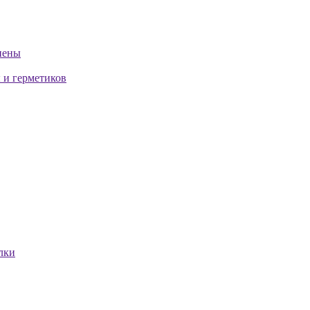
пены
 и герметиков
лки