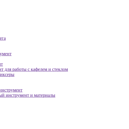
ега
умент
нт
т для работы с кафелем и стеклом
миксеры
инструмент
й инструмент и материалы