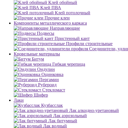
Клей обойный
Клей ПВА
Клей потолочный
Прочие клеи
Компоненты металлического каркаса
Направляющие
Подвесы
Пристенный кант
Профили строительные
Соединители, удли
Кровельные материалы
Битум
Гибкая черепица
Ондулин
Оцинковка
Пергамин
Рубероид
Стекломаст
Шифер
Лаки
Кузбасслак
Лак алкидно-уретановый
Лак аэрозольный
Лак битумный
Лак водный