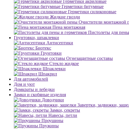
Герметики акриловые
Герметики битумные
Герметики силиконовые
Жидкие гвозди
Очистители монтажной 
Пена монтажная
Пистолеты для пены
Грунтовки, шпаклевки
Антисептики
Биотекс
Грунтовки
Огнезащитные составы
Стекло жидкое
Шпаклевки
Шпакрил
Для автомобилей
Дом и уют
Домкраты и лебедки
Замки и скобяные изделия
Доводчики
Завертки, задвижки, заще
Замки, секреты
Навесы, петли
Проушины
Пружины