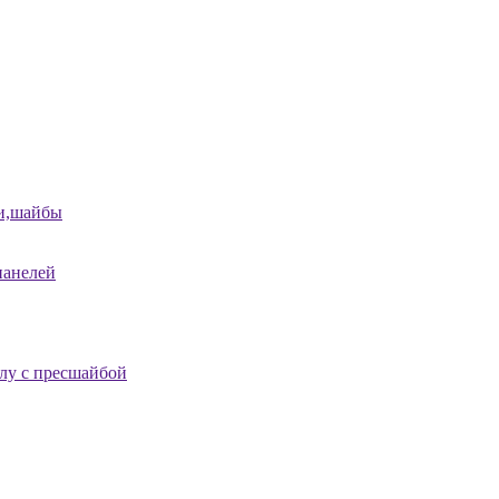
и,шайбы
панелей
лу с пресшайбой