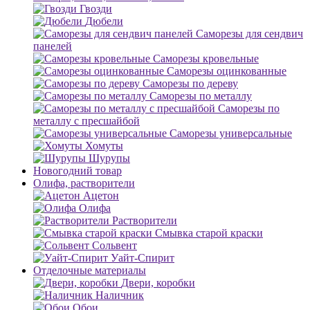
Гвозди
Дюбели
Саморезы для сендвич
панелей
Саморезы кровельные
Саморезы оцинкованные
Саморезы по дереву
Саморезы по металлу
Саморезы по
металлу с пресшайбой
Саморезы универсальные
Хомуты
Шурупы
Новогодний товар
Олифа, растворители
Ацетон
Олифа
Растворители
Смывка старой краски
Сольвент
Уайт-Спирит
Отделочные материалы
Двери, коробки
Наличник
Обои