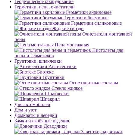
Геодезическое оборудование
Герметики, пена, очистители
Герметики акриловые
Герметики битумные
Герметики силиконовые
Жидкие гвозди
Очистители монтажной
пены
Пена монтажная
Пистолеты для
пены и герметиков
Грунтовки, шпаклевки
Антисептики
Биотекс
Грунтовки
Огнезащитные составы
Стекло жидкое
Шпаклевки
Шпакрил
Для автомобилей
Дом и уют
Домкраты и лебедки
Замки и скобяные изделия
Доводчики
Завертки, задвижки,