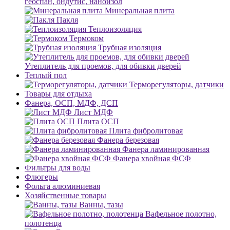
геоспан, ондутис, наноизол
Минеральная плита
Пакля
Теплоизоляция
Термоком
Трубная изоляция
Утеплитель для проемов, для обивки дверей
Теплый пол
Терморегуляторы, датчики
Товары для отдыха
Фанера, ОСП, МДФ, ДСП
Лист МДФ
Плита ОСП
Плита фибролитовая
Фанера березовая
Фанера ламинированная
Фанера хвойная ФСФ
Фильтры для воды
Флюгеры
Фольга алюминиевая
Хозяйственные товары
Ванны, тазы
Вафельное полотно,
полотенца