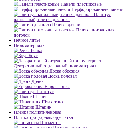
Панели пластиковые
Перфорированные панели
Плинтус
напольный, плитка для пола
Плитка для пола
Плитка потолочная,
потолок
Печное литье
Пиломатериалы
Рейка
Брус
Декоративный отделочный пиломатериал
Доска обрезная
Доска половая
Дрань
Евровагонка
Плинтус
Шкант
Штакетник
Штапик
Пленка полиэтиленовая
Плитка тротуарная, брусчатка
Пигменты
Пластификаторы