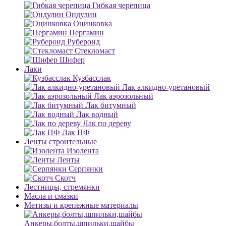
Гибкая черепица
Ондулин
Оцинковка
Пергамин
Рубероид
Стекломаст
Шифер
Лаки
Кузбасслак
Лак алкидно-уретановый
Лак аэрозольный
Лак битумный
Лак водный
Лак по дереву
Лак ПФ
Ленты строительные
Изолента
Ленты
Серпянки
Скотч
Лестницы, стремянки
Масла и смазки
Метизы и крепежные материалы
Анкеры,болты,шпильки,шайбы