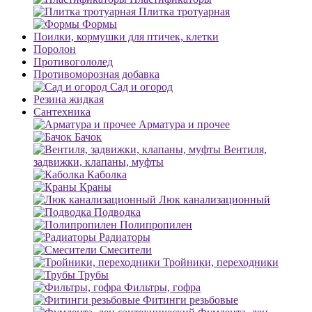
Плитка тротуарная
Формы
Поилки, кормушки для птичек, клетки
Поролон
Противогололед
Противоморозная добавка
Сад и огород
Резина жидкая
Сантехника
Арматура и прочее
Бачок
Вентиля,
задвижки, клапаны, муфты
Каболка
Краны
Люк канализационный
Подводка
Полипропилен
Радиаторы
Смесители
Тройники, переходники
Трубы
Фильтры, гофра
Фитинги резьбовые