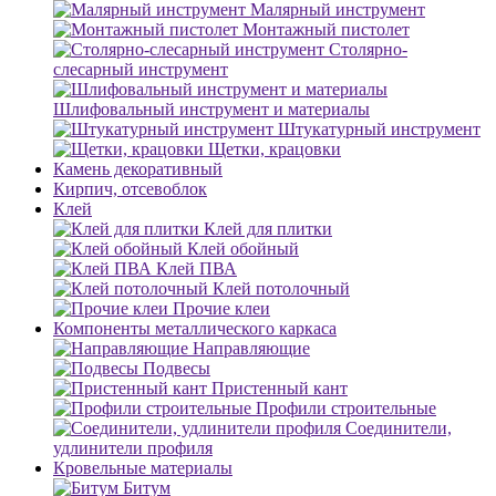
Малярный инструмент
Монтажный пистолет
Столярно-
слесарный инструмент
Шлифовальный инструмент и материалы
Штукатурный инструмент
Щетки, крацовки
Камень декоративный
Кирпич, отсевоблок
Клей
Клей для плитки
Клей обойный
Клей ПВА
Клей потолочный
Прочие клеи
Компоненты металлического каркаса
Направляющие
Подвесы
Пристенный кант
Профили строительные
Соединители,
удлинители профиля
Кровельные материалы
Битум