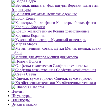
Ведра
Веревки, шпагаты,
фал, шнуры
Вешалки одежные
Ерши
Канистры, бочки, фляги
Коврики
Ковши хозяйственные
Корзины
Кухонный инвентарь
Марля
Метлы, веники, совки,
щётки
Мешки для мусора
Пологи
Салфетка техническая
Салфетка хозяйственная
Свеча
Спички, сухое горючее
Хозяйственные тележки
Швабры
Цемент
Штукатурка
Электроды
Эмали и краски