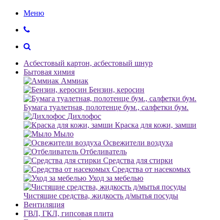
Меню
Асбестовый картон, асбестовый шнур
Бытовая химия
Аммиак
Бензин, керосин
Бумага туалетная, полотенце бум., салфетки бум.
Дихлофос
Краска для кожи, замши
Мыло
Освежители воздуха
Отбеливатель
Средства для стирки
Средства от насекомых
Уход за мебелью
Чистящие средства, жидкость д/мытья посуды
Вентиляция
ГВЛ, ГКЛ, гипсовая плита