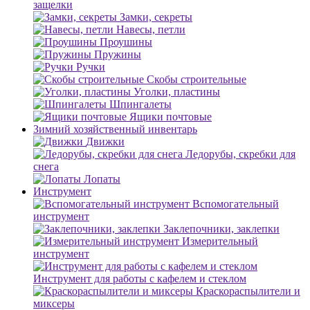
защелки
Замки, секреты
Навесы, петли
Проушины
Пружины
Ручки
Скобы строительные
Уголки, пластины
Шпингалеты
Ящики почтовые
Зимний хозяйственный инвентарь
Движки
Ледорубы, скребки для
снега
Лопаты
Инструмент
Вспомогательный
инструмент
Заклепочники, заклепки
Измерительный
инструмент
Инструмент для работы с кафелем и стеклом
Краскораспылители и
миксеры