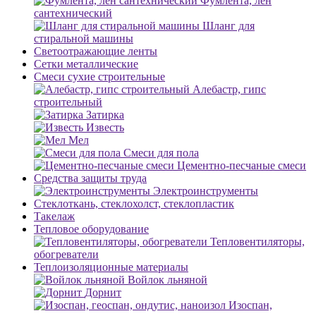
Фумлента, лен
сантехнический
Шланг для
стиральной машины
Светоотражающие ленты
Сетки металлические
Смеси сухие строительные
Алебастр, гипс
строительный
Затирка
Известь
Мел
Смеси для пола
Цементно-песчаные смеси
Средства защиты труда
Электроинструменты
Стеклоткань, стеклохолст, стеклопластик
Такелаж
Тепловое оборудование
Тепловентиляторы,
обогреватели
Теплоизоляционные материалы
Войлок льняной
Дорнит
Изоспан,