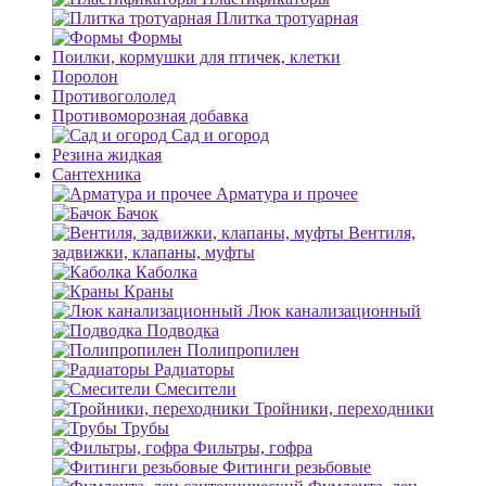
Плитка тротуарная
Формы
Поилки, кормушки для птичек, клетки
Поролон
Противогололед
Противоморозная добавка
Сад и огород
Резина жидкая
Сантехника
Арматура и прочее
Бачок
Вентиля,
задвижки, клапаны, муфты
Каболка
Краны
Люк канализационный
Подводка
Полипропилен
Радиаторы
Смесители
Тройники, переходники
Трубы
Фильтры, гофра
Фитинги резьбовые