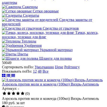
адаптеры
Саженцы
Сетки овощные
Сидераты
Средства защиты от
вредителей
Средства от грызунов
Тачки, колеса,
носилки, тележки для фляг
Теплицы
Удобрения
Укрывной материал
Цветы
Шланги для полива
50049
Сортировать по
По
:
Умолчанию
Цене
Рейтингу
Показывать по
По
:
12
48
Все
Аэрозоль против моли и кожееда (100мл) Вихрь-Антимоль
Артикул: -
(0)
Аэрозоль против моли и кожееда (100мл) Вихрь-Антимоль
180
руб.
за шт