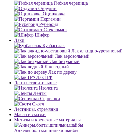
Гибкая черепица
Ондулин
Оцинковка
Пергамин
Рубероид
Стекломаст
Шифер
Лаки
Кузбасслак
Лак алкидно-уретановый
Лак аэрозольный
Лак битумный
Лак водный
Лак по дереву
Лак ПФ
Ленты строительные
Изолента
Ленты
Серпянки
Скотч
Лестницы, стремянки
Масла и смазки
Метизы и крепежные материалы
Анкеры,болты,шпильки,шайбы