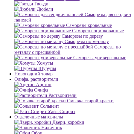
Гвозди
Дюбели
Саморезы для сендвич
панелей
Саморезы кровельные
Саморезы оцинкованные
Саморезы по дереву
Саморезы по металлу
Саморезы по
металлу с пресшайбой
Саморезы универсальные
Хомуты
Шурупы
Новогодний товар
Олифа, растворители
Ацетон
Олифа
Растворители
Смывка старой краски
Сольвент
Уайт-Спирит
Отделочные материалы
Двери, коробки
Наличник
Обои