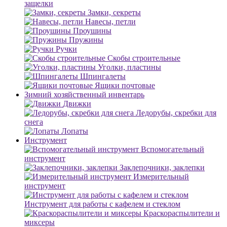
защелки
Замки, секреты
Навесы, петли
Проушины
Пружины
Ручки
Скобы строительные
Уголки, пластины
Шпингалеты
Ящики почтовые
Зимний хозяйственный инвентарь
Движки
Ледорубы, скребки для
снега
Лопаты
Инструмент
Вспомогательный
инструмент
Заклепочники, заклепки
Измерительный
инструмент
Инструмент для работы с кафелем и стеклом
Краскораспылители и
миксеры