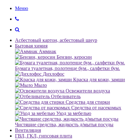
Меню
Асбестовый картон, асбестовый шнур
Бытовая химия
Аммиак
Бензин, керосин
Бумага туалетная, полотенце бум., салфетки бум.
Дихлофос
Краска для кожи, замши
Мыло
Освежители воздуха
Отбеливатель
Средства для стирки
Средства от насекомых
Уход за мебелью
Чистящие средства, жидкость д/мытья посуды
Вентиляция
ГВЛ, ГКЛ, гипсовая плита