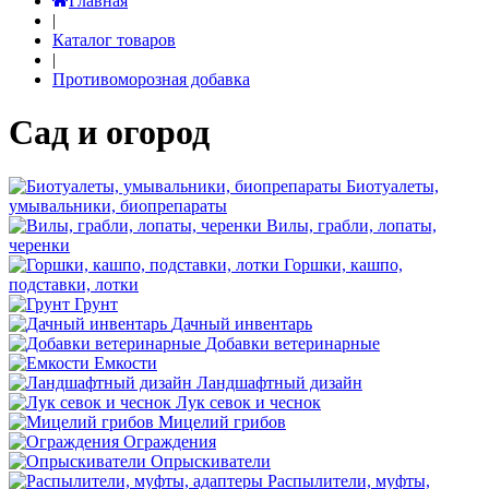
Главная
|
Каталог товаров
|
Противоморозная добавка
Сад и огород
Биотуалеты,
умывальники, биопрепараты
Вилы, грабли, лопаты,
черенки
Горшки, кашпо,
подставки, лотки
Грунт
Дачный инвентарь
Добавки ветеринарные
Емкости
Ландшафтный дизайн
Лук севок и чеснок
Мицелий грибов
Ограждения
Опрыскиватели
Распылители, муфты,