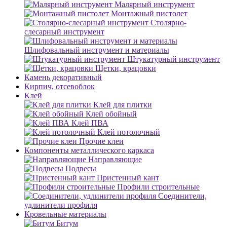
Малярный инструмент
Монтажный пистолет
Столярно-
слесарный инструмент
Шлифовальный инструмент и материалы
Штукатурный инструмент
Щетки, крацовки
Камень декоративный
Кирпич, отсевоблок
Клей
Клей для плитки
Клей обойный
Клей ПВА
Клей потолочный
Прочие клеи
Компоненты металлического каркаса
Направляющие
Подвесы
Пристенный кант
Профили строительные
Соединители,
удлинители профиля
Кровельные материалы
Битум