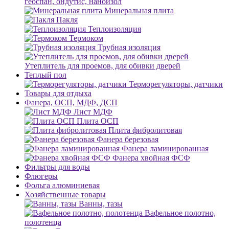
геоспан, ондутис, наноизол
Минеральная плита
Пакля
Теплоизоляция
Термоком
Трубная изоляция
Утеплитель для проемов, для обивки дверей
Теплый пол
Терморегуляторы, датчики
Товары для отдыха
Фанера, ОСП, МДФ, ДСП
Лист МДФ
Плита ОСП
Плита фибролитовая
Фанера березовая
Фанера ламинированная
Фанера хвойная ФСФ
Фильтры для воды
Флюгеры
Фольга алюминиевая
Хозяйственные товары
Ванны, тазы
Вафельное полотно,
полотенца