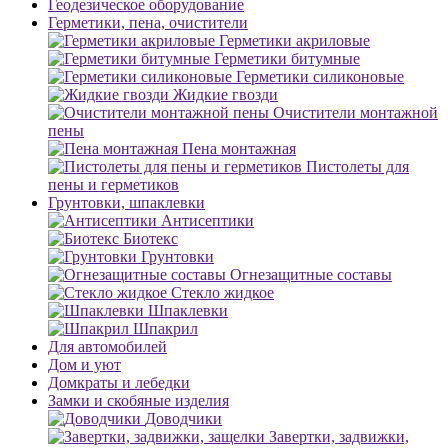
Геодезическое оборудование
Герметики, пена, очистители
Герметики акриловые
Герметики битумные
Герметики силиконовые
Жидкие гвозди
Очистители монтажной
пены
Пена монтажная
Пистолеты для
пены и герметиков
Грунтовки, шпаклевки
Антисептики
Биотекс
Грунтовки
Огнезащитные составы
Стекло жидкое
Шпаклевки
Шпакрил
Для автомобилей
Дом и уют
Домкраты и лебедки
Замки и скобяные изделия
Доводчики
Завертки, задвижки,