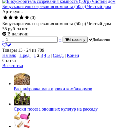
Биоускоритель созревания компоста (50гр) Чистый дом
Артикул: -
(0)
Биоускоритель созревания компоста (50гр) Чистый дом
55
руб.
за шт
В наличии
-
+
В корзину
Добавлено
Товары 13 - 24 из 709
Начало
|
Пред.
|
1
2
3
4
5
|
След.
|
Конец
Статьи
Все статьи
Расшифровка маркировки комбикормов
Сроки посева овощных культур на рассаду