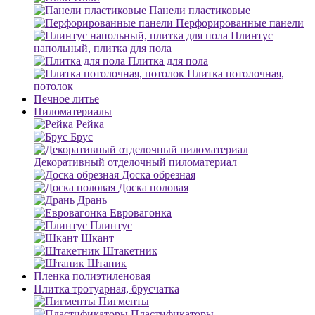
Панели пластиковые
Перфорированные панели
Плинтус
напольный, плитка для пола
Плитка для пола
Плитка потолочная,
потолок
Печное литье
Пиломатериалы
Рейка
Брус
Декоративный отделочный пиломатериал
Доска обрезная
Доска половая
Дрань
Евровагонка
Плинтус
Шкант
Штакетник
Штапик
Пленка полиэтиленовая
Плитка тротуарная, брусчатка
Пигменты
Пластификаторы