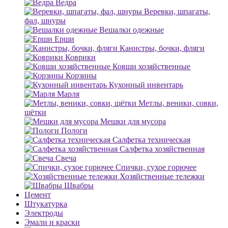
Ведра
Веревки, шпагаты,
фал, шнуры
Вешалки одежные
Ерши
Канистры, бочки, фляги
Коврики
Ковши хозяйственные
Корзины
Кухонный инвентарь
Марля
Метлы, веники, совки,
щётки
Мешки для мусора
Пологи
Салфетка техническая
Салфетка хозяйственная
Свеча
Спички, сухое горючее
Хозяйственные тележки
Швабры
Цемент
Штукатурка
Электроды
Эмали и краски