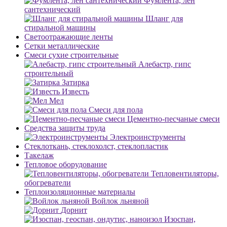
Фумлента, лен
сантехнический
Шланг для
стиральной машины
Светоотражающие ленты
Сетки металлические
Смеси сухие строительные
Алебастр, гипс
строительный
Затирка
Известь
Мел
Смеси для пола
Цементно-песчаные смеси
Средства защиты труда
Электроинструменты
Стеклоткань, стеклохолст, стеклопластик
Такелаж
Тепловое оборудование
Тепловентиляторы,
обогреватели
Теплоизоляционные материалы
Войлок льняной
Дорнит
Изоспан,