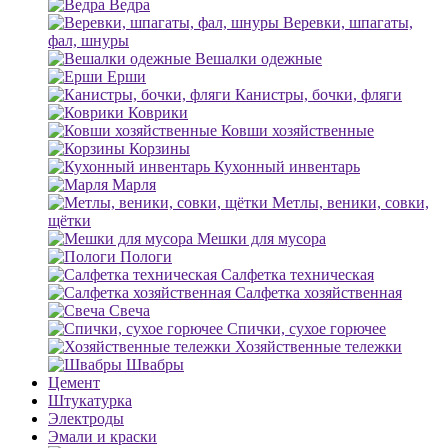
Ведра
Веревки, шпагаты,
фал, шнуры
Вешалки одежные
Ерши
Канистры, бочки, фляги
Коврики
Ковши хозяйственные
Корзины
Кухонный инвентарь
Марля
Метлы, веники, совки,
щётки
Мешки для мусора
Пологи
Салфетка техническая
Салфетка хозяйственная
Свеча
Спички, сухое горючее
Хозяйственные тележки
Швабры
Цемент
Штукатурка
Электроды
Эмали и краски