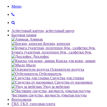
Меню
Асбестовый картон, асбестовый шнур
Бытовая химия
Аммиак
Бензин, керосин
Бумага туалетная, полотенце бум., салфетки бум.
Дихлофос
Краска для кожи, замши
Мыло
Освежители воздуха
Отбеливатель
Средства для стирки
Средства от насекомых
Уход за мебелью
Чистящие средства, жидкость д/мытья посуды
Вентиляция
ГВЛ, ГКЛ, гипсовая плита