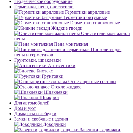
Геодезическое оборудование
Герметики, пена, очистители
Герметики акриловые
Герметики битумные
Герметики силиконовые
Жидкие гвозди
Очистители монтажной
пены
Пена монтажная
Пистолеты для
пены и герметиков
Грунтовки, шпаклевки
Антисептики
Биотекс
Грунтовки
Огнезащитные составы
Стекло жидкое
Шпаклевки
Шпакрил
Для автомобилей
Дом и уют
Домкраты и лебедки
Замки и скобяные изделия
Доводчики
Завертки, задвижки,