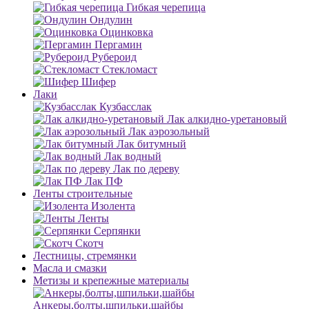
Гибкая черепица
Ондулин
Оцинковка
Пергамин
Рубероид
Стекломаст
Шифер
Лаки
Кузбасслак
Лак алкидно-уретановый
Лак аэрозольный
Лак битумный
Лак водный
Лак по дереву
Лак ПФ
Ленты строительные
Изолента
Ленты
Серпянки
Скотч
Лестницы, стремянки
Масла и смазки
Метизы и крепежные материалы
Анкеры,болты,шпильки,шайбы