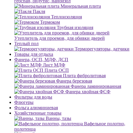
геоспан, ондутис, наноизол
Минеральная плита
Пакля
Теплоизоляция
Термоком
Трубная изоляция
Утеплитель для проемов, для обивки дверей
Теплый пол
Терморегуляторы, датчики
Товары для отдыха
Фанера, ОСП, МДФ, ДСП
Лист МДФ
Плита ОСП
Плита фибролитовая
Фанера березовая
Фанера ламинированная
Фанера хвойная ФСФ
Фильтры для воды
Флюгеры
Фольга алюминиевая
Хозяйственные товары
Ванны, тазы
Вафельное полотно,
полотенца