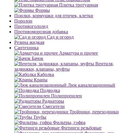
Плитка тротуарная
Формы
Поилки, кормушки для птичек, клетки
Поролон
Противогололед
Противоморозная добавка
Сад и огород
Резина жидкая
Сантехника
Арматура и прочее
Бачок
Вентиля,
задвижки, клапаны, муфты
Каболка
Краны
Люк канализационный
Подводка
Полипропилен
Радиаторы
Смесители
Тройники, переходники
Трубы
Фильтры, гофра
Фитинги резьбовые