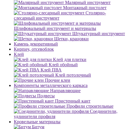
Малярный инструмент
Монтажный пистолет
Столярно-
слесарный инструмент
Шлифовальный инструмент и материалы
Штукатурный инструмент
Щетки, крацовки
Камень декоративный
Кирпич, отсевоблок
Клей
Клей для плитки
Клей обойный
Клей ПВА
Клей потолочный
Прочие клеи
Компоненты металлического каркаса
Направляющие
Подвесы
Пристенный кант
Профили строительные
Соединители,
удлинители профиля
Кровельные материалы
Битум