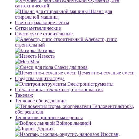
Фумлента, лен
сантехнический
Шланг для
стиральной машины
Светоотражающие ленты
Сетки металлические
Смеси сухие строительные
Алебастр, гипс
строительный
Затирка
Известь
Мел
Смеси для пола
Цементно-песчаные смеси
Средства защиты труда
Электроинструменты
Стеклоткань, стеклохолст, стеклопластик
Такелаж
Тепловое оборудование
Тепловентиляторы,
обогреватели
Теплоизоляционные материалы
Войлок льняной
Дорнит
Изоспан,