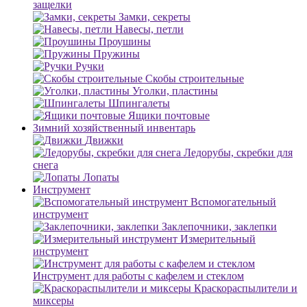
защелки
Замки, секреты
Навесы, петли
Проушины
Пружины
Ручки
Скобы строительные
Уголки, пластины
Шпингалеты
Ящики почтовые
Зимний хозяйственный инвентарь
Движки
Ледорубы, скребки для
снега
Лопаты
Инструмент
Вспомогательный
инструмент
Заклепочники, заклепки
Измерительный
инструмент
Инструмент для работы с кафелем и стеклом
Краскораспылители и
миксеры