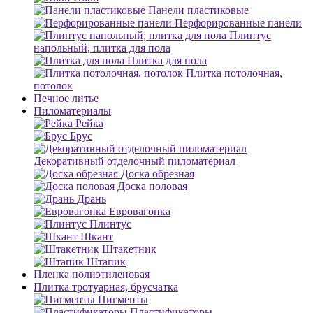
Панели пластиковые
Перфорированные панели
Плинтус
напольный, плитка для пола
Плитка для пола
Плитка потолочная,
потолок
Печное литье
Пиломатериалы
Рейка
Брус
Декоративный отделочный пиломатериал
Доска обрезная
Доска половая
Дрань
Евровагонка
Плинтус
Шкант
Штакетник
Штапик
Пленка полиэтиленовая
Плитка тротуарная, брусчатка
Пигменты
Пластификаторы