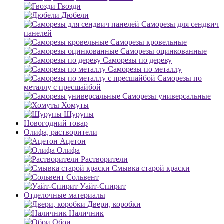
Гвозди
Дюбели
Саморезы для сендвич
панелей
Саморезы кровельные
Саморезы оцинкованные
Саморезы по дереву
Саморезы по металлу
Саморезы по
металлу с пресшайбой
Саморезы универсальные
Хомуты
Шурупы
Новогодний товар
Олифа, растворители
Ацетон
Олифа
Растворители
Смывка старой краски
Сольвент
Уайт-Спирит
Отделочные материалы
Двери, коробки
Наличник
Обои