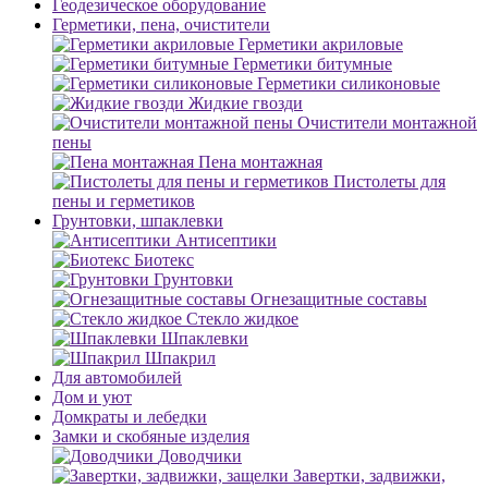
Геодезическое оборудование
Герметики, пена, очистители
Герметики акриловые
Герметики битумные
Герметики силиконовые
Жидкие гвозди
Очистители монтажной
пены
Пена монтажная
Пистолеты для
пены и герметиков
Грунтовки, шпаклевки
Антисептики
Биотекс
Грунтовки
Огнезащитные составы
Стекло жидкое
Шпаклевки
Шпакрил
Для автомобилей
Дом и уют
Домкраты и лебедки
Замки и скобяные изделия
Доводчики
Завертки, задвижки,