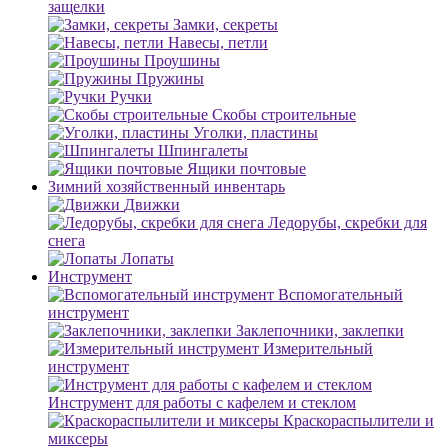
защелки
Замки, секреты
Навесы, петли
Проушины
Пружины
Ручки
Скобы строительные
Уголки, пластины
Шпингалеты
Ящики почтовые
Зимний хозяйственный инвентарь
Движки
Ледорубы, скребки для
снега
Лопаты
Инструмент
Вспомогательный
инструмент
Заклепочники, заклепки
Измерительный
инструмент
Инструмент для работы с кафелем и стеклом
Краскораспылители и
миксеры