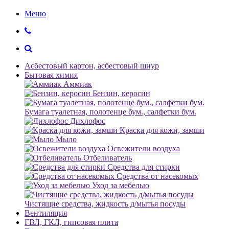
Меню
Асбестовый картон, асбестовый шнур
Бытовая химия
Аммиак
Бензин, керосин
Бумага туалетная, полотенце бум., салфетки бум.
Дихлофос
Краска для кожи, замши
Мыло
Освежители воздуха
Отбеливатель
Средства для стирки
Средства от насекомых
Уход за мебелью
Чистящие средства, жидкость д/мытья посуды
Вентиляция
ГВЛ, ГКЛ, гипсовая плита