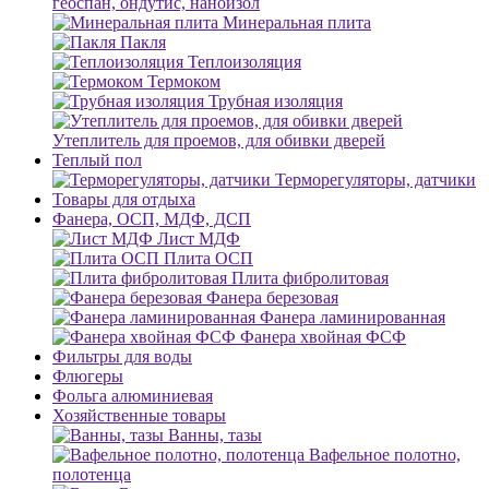
геоспан, ондутис, наноизол
Минеральная плита
Пакля
Теплоизоляция
Термоком
Трубная изоляция
Утеплитель для проемов, для обивки дверей
Теплый пол
Терморегуляторы, датчики
Товары для отдыха
Фанера, ОСП, МДФ, ДСП
Лист МДФ
Плита ОСП
Плита фибролитовая
Фанера березовая
Фанера ламинированная
Фанера хвойная ФСФ
Фильтры для воды
Флюгеры
Фольга алюминиевая
Хозяйственные товары
Ванны, тазы
Вафельное полотно,
полотенца