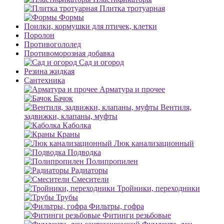
Плитка тротуарная
Формы
Поилки, кормушки для птичек, клетки
Поролон
Противогололед
Противоморозная добавка
Сад и огород
Резина жидкая
Сантехника
Арматура и прочее
Бачок
Вентиля,
задвижки, клапаны, муфты
Каболка
Краны
Люк канализационный
Подводка
Полипропилен
Радиаторы
Смесители
Тройники, переходники
Трубы
Фильтры, гофра
Фитинги резьбовые