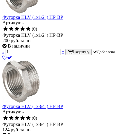
Футорка HLV (1х1/2") НР-ВР
Артикул: -
(0)
Футорка HLV (1х1/2") НР-ВР
200
руб.
за шт
В наличии
-
+
В корзину
Добавлено
Футорка HLV (1х3/4") НР-ВР
Артикул: -
(0)
Футорка HLV (1х3/4") НР-ВР
124
руб.
за шт