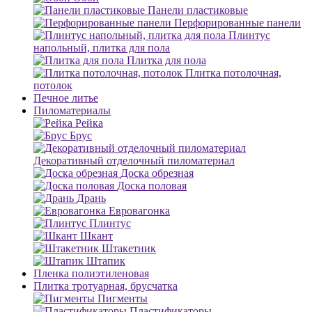
Панели пластиковые
Перфорированные панели
Плинтус
напольный, плитка для пола
Плитка для пола
Плитка потолочная,
потолок
Печное литье
Пиломатериалы
Рейка
Брус
Декоративный отделочный пиломатериал
Доска обрезная
Доска половая
Дрань
Евровагонка
Плинтус
Шкант
Штакетник
Штапик
Пленка полиэтиленовая
Плитка тротуарная, брусчатка
Пигменты
Пластификаторы