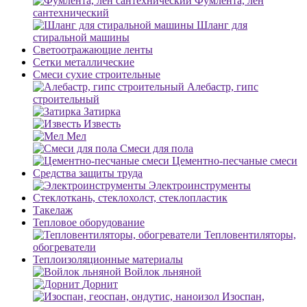
Фумлента, лен
сантехнический
Шланг для
стиральной машины
Светоотражающие ленты
Сетки металлические
Смеси сухие строительные
Алебастр, гипс
строительный
Затирка
Известь
Мел
Смеси для пола
Цементно-песчаные смеси
Средства защиты труда
Электроинструменты
Стеклоткань, стеклохолст, стеклопластик
Такелаж
Тепловое оборудование
Тепловентиляторы,
обогреватели
Теплоизоляционные материалы
Войлок льняной
Дорнит
Изоспан,