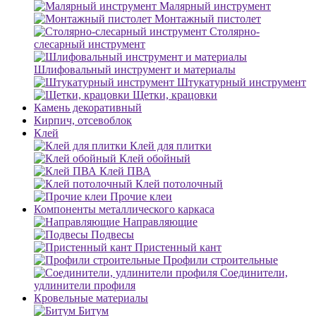
Малярный инструмент
Монтажный пистолет
Столярно-
слесарный инструмент
Шлифовальный инструмент и материалы
Штукатурный инструмент
Щетки, крацовки
Камень декоративный
Кирпич, отсевоблок
Клей
Клей для плитки
Клей обойный
Клей ПВА
Клей потолочный
Прочие клеи
Компоненты металлического каркаса
Направляющие
Подвесы
Пристенный кант
Профили строительные
Соединители,
удлинители профиля
Кровельные материалы
Битум