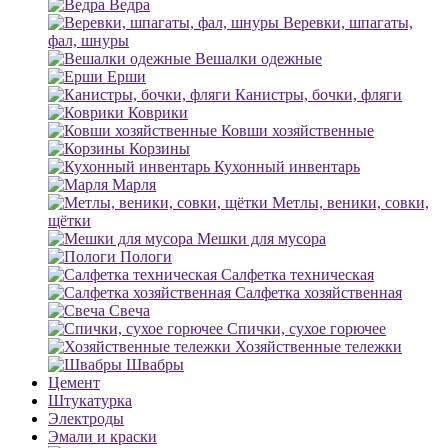
Ведра
Веревки, шпагаты,
фал, шнуры
Вешалки одежные
Ерши
Канистры, бочки, фляги
Коврики
Ковши хозяйственные
Корзины
Кухонный инвентарь
Марля
Метлы, веники, совки,
щётки
Мешки для мусора
Пологи
Салфетка техническая
Салфетка хозяйственная
Свеча
Спички, сухое горючее
Хозяйственные тележки
Швабры
Цемент
Штукатурка
Электроды
Эмали и краски