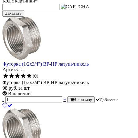
Код с картинки
*
Заказать
Футорка (1/2х3/4") ВР-НР латунь/никель
Артикул: -
(0)
Футорка (1/2х3/4") ВР-НР латунь/никель
98
руб.
за шт
В наличии
-
+
В корзину
Добавлено