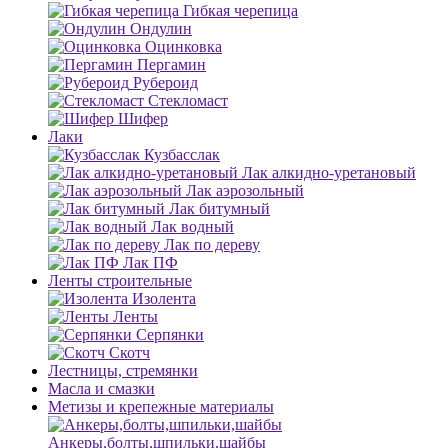
Гибкая черепица
Ондулин
Оцинковка
Пергамин
Рубероид
Стекломаст
Шифер
Лаки
Кузбасслак
Лак алкидно-уретановый
Лак аэрозольный
Лак битумный
Лак водный
Лак по дереву
Лак ПФ
Ленты строительные
Изолента
Ленты
Серпянки
Скотч
Лестницы, стремянки
Масла и смазки
Метизы и крепежные материалы
Анкеры,болты,шпильки,шайбы