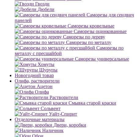
Гвозди
Дюбели
Саморезы для сендвич
панелей
Саморезы кровельные
Саморезы оцинкованные
Саморезы по дереву
Саморезы по металлу
Саморезы по
металлу с пресшайбой
Саморезы универсальные
Хомуты
Шурупы
Новогодний товар
Олифа, растворители
Ацетон
Олифа
Растворители
Смывка старой краски
Сольвент
Уайт-Спирит
Отделочные материалы
Двери, коробки
Наличник
Обои