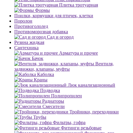
Плитка тротуарная
Формы
Поилки, кормушки для птичек, клетки
Поролон
Противогололед
Противоморозная добавка
Сад и огород
Резина жидкая
Сантехника
Арматура и прочее
Бачок
Вентиля,
задвижки, клапаны, муфты
Каболка
Краны
Люк канализационный
Подводка
Полипропилен
Радиаторы
Смесители
Тройники, переходники
Трубы
Фильтры, гофра
Фитинги резьбовые