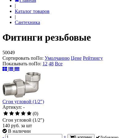
Главная
|
Каталог товаров
|
Сантехника
Фитинги резьбовые
50049
Сортировать по
По
:
Умолчанию
Цене
Рейтингу
Показывать по
По
:
12
48
Все
Сгон угловой (1/2")
Артикул: -
(0)
Сгон угловой (1/2")
140
руб.
за шт
В наличии
-
+
В корзину
Добавлено