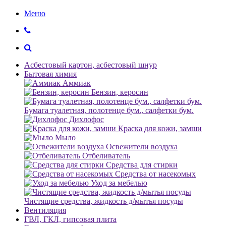
Меню
Асбестовый картон, асбестовый шнур
Бытовая химия
Аммиак
Бензин, керосин
Бумага туалетная, полотенце бум., салфетки бум.
Дихлофос
Краска для кожи, замши
Мыло
Освежители воздуха
Отбеливатель
Средства для стирки
Средства от насекомых
Уход за мебелью
Чистящие средства, жидкость д/мытья посуды
Вентиляция
ГВЛ, ГКЛ, гипсовая плита