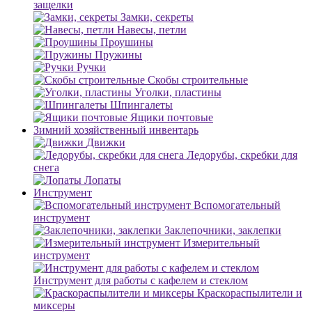
защелки
Замки, секреты
Навесы, петли
Проушины
Пружины
Ручки
Скобы строительные
Уголки, пластины
Шпингалеты
Ящики почтовые
Зимний хозяйственный инвентарь
Движки
Ледорубы, скребки для
снега
Лопаты
Инструмент
Вспомогательный
инструмент
Заклепочники, заклепки
Измерительный
инструмент
Инструмент для работы с кафелем и стеклом
Краскораспылители и
миксеры