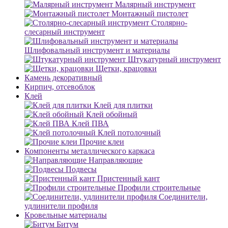
Малярный инструмент
Монтажный пистолет
Столярно-
слесарный инструмент
Шлифовальный инструмент и материалы
Штукатурный инструмент
Щетки, крацовки
Камень декоративный
Кирпич, отсевоблок
Клей
Клей для плитки
Клей обойный
Клей ПВА
Клей потолочный
Прочие клеи
Компоненты металлического каркаса
Направляющие
Подвесы
Пристенный кант
Профили строительные
Соединители,
удлинители профиля
Кровельные материалы
Битум