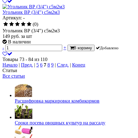
Угольник ВР (3/4") с5м2м3
Артикул: -
(0)
Угольник ВР (3/4") с5м2м3
149
руб.
за шт
В наличии
-
+
В корзину
Добавлено
Товары 73 - 84 из 110
Начало
|
Пред.
|
5
6
7
8
9
|
След.
|
Конец
Статьи
Все статьи
Расшифровка маркировки комбикормов
Сроки посева овощных культур на рассаду