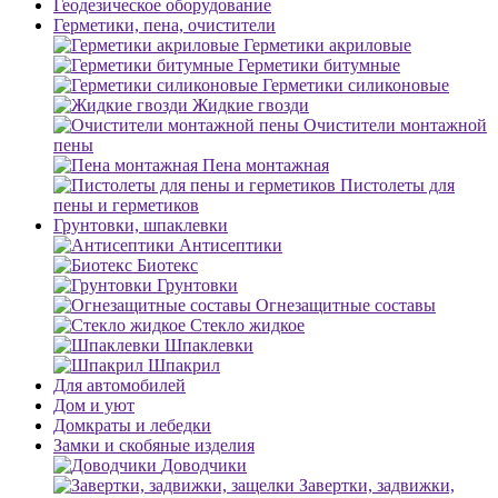
Геодезическое оборудование
Герметики, пена, очистители
Герметики акриловые
Герметики битумные
Герметики силиконовые
Жидкие гвозди
Очистители монтажной
пены
Пена монтажная
Пистолеты для
пены и герметиков
Грунтовки, шпаклевки
Антисептики
Биотекс
Грунтовки
Огнезащитные составы
Стекло жидкое
Шпаклевки
Шпакрил
Для автомобилей
Дом и уют
Домкраты и лебедки
Замки и скобяные изделия
Доводчики
Завертки, задвижки,