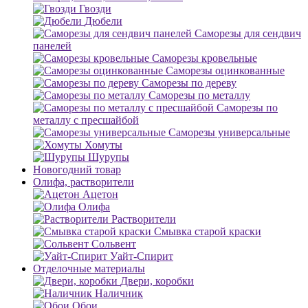
Гвозди
Дюбели
Саморезы для сендвич
панелей
Саморезы кровельные
Саморезы оцинкованные
Саморезы по дереву
Саморезы по металлу
Саморезы по
металлу с пресшайбой
Саморезы универсальные
Хомуты
Шурупы
Новогодний товар
Олифа, растворители
Ацетон
Олифа
Растворители
Смывка старой краски
Сольвент
Уайт-Спирит
Отделочные материалы
Двери, коробки
Наличник
Обои