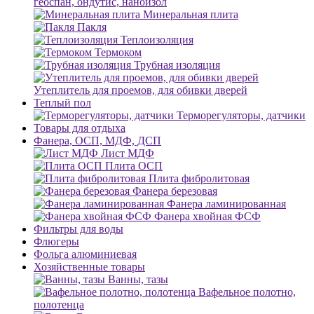
геоспан, ондутис, наноизол
Минеральная плита
Пакля
Теплоизоляция
Термоком
Трубная изоляция
Утеплитель для проемов, для обивки дверей
Теплый пол
Терморегуляторы, датчики
Товары для отдыха
Фанера, ОСП, МДФ, ДСП
Лист МДФ
Плита ОСП
Плита фибролитовая
Фанера березовая
Фанера ламинированная
Фанера хвойная ФСФ
Фильтры для воды
Флюгеры
Фольга алюминиевая
Хозяйственные товары
Ванны, тазы
Вафельное полотно,
полотенца