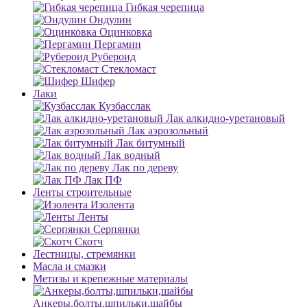
Гибкая черепица
Ондулин
Оцинковка
Пергамин
Рубероид
Стекломаст
Шифер
Лаки
Кузбасслак
Лак алкидно-уретановый
Лак аэрозольный
Лак битумный
Лак водный
Лак по дереву
Лак ПФ
Ленты строительные
Изолента
Ленты
Серпянки
Скотч
Лестницы, стремянки
Масла и смазки
Метизы и крепежные материалы
Анкеры,болты,шпильки,шайбы