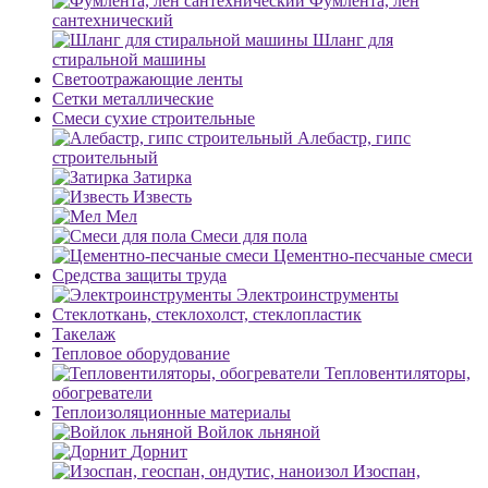
Фумлента, лен
сантехнический
Шланг для
стиральной машины
Светоотражающие ленты
Сетки металлические
Смеси сухие строительные
Алебастр, гипс
строительный
Затирка
Известь
Мел
Смеси для пола
Цементно-песчаные смеси
Средства защиты труда
Электроинструменты
Стеклоткань, стеклохолст, стеклопластик
Такелаж
Тепловое оборудование
Тепловентиляторы,
обогреватели
Теплоизоляционные материалы
Войлок льняной
Дорнит
Изоспан,