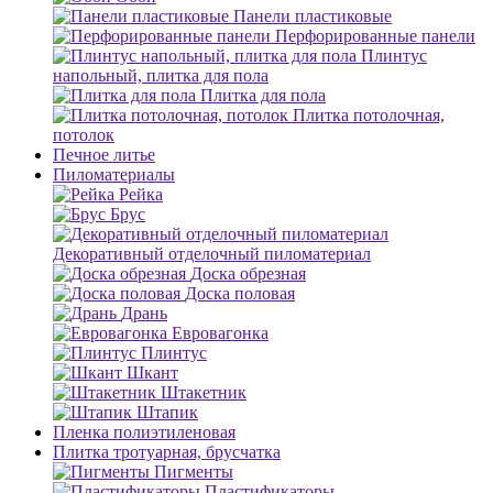
Панели пластиковые
Перфорированные панели
Плинтус
напольный, плитка для пола
Плитка для пола
Плитка потолочная,
потолок
Печное литье
Пиломатериалы
Рейка
Брус
Декоративный отделочный пиломатериал
Доска обрезная
Доска половая
Дрань
Евровагонка
Плинтус
Шкант
Штакетник
Штапик
Пленка полиэтиленовая
Плитка тротуарная, брусчатка
Пигменты
Пластификаторы