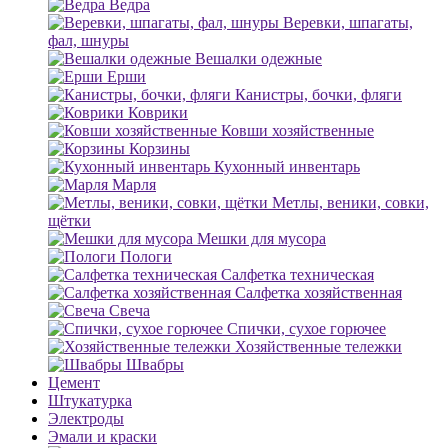
Ведра
Веревки, шпагаты,
фал, шнуры
Вешалки одежные
Ерши
Канистры, бочки, фляги
Коврики
Ковши хозяйственные
Корзины
Кухонный инвентарь
Марля
Метлы, веники, совки,
щётки
Мешки для мусора
Пологи
Салфетка техническая
Салфетка хозяйственная
Свеча
Спички, сухое горючее
Хозяйственные тележки
Швабры
Цемент
Штукатурка
Электроды
Эмали и краски