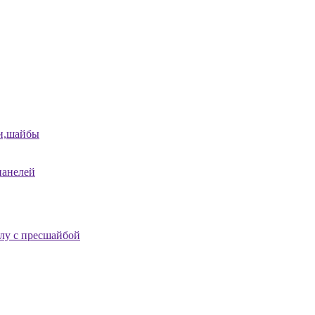
и,шайбы
панелей
лу с пресшайбой