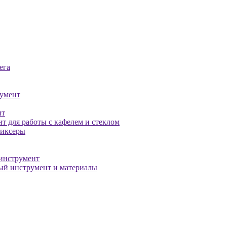
ега
умент
нт
т для работы с кафелем и стеклом
миксеры
инструмент
й инструмент и материалы