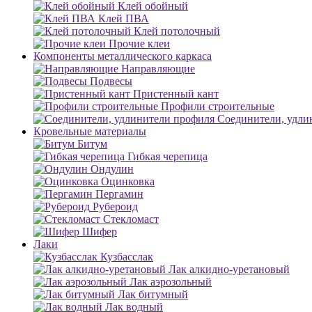
Клей обойный
Клей ПВА
Клей потолочный
Прочие клеи
Компоненты металлического каркаса
Направляющие
Подвесы
Пристенный кант
Профили строительные
Соединители, удли
Кровельные материалы
Битум
Гибкая черепица
Ондулин
Оцинковка
Пергамин
Рубероид
Стекломаст
Шифер
Лаки
Кузбасслак
Лак алкидно-уретановый
Лак аэрозольный
Лак битумный
Лак водный