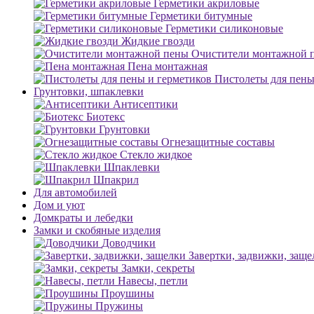
Герметики акриловые
Герметики битумные
Герметики силиконовые
Жидкие гвозди
Очистители монтажной 
Пена монтажная
Пистолеты для пены
Грунтовки, шпаклевки
Антисептики
Биотекс
Грунтовки
Огнезащитные составы
Стекло жидкое
Шпаклевки
Шпакрил
Для автомобилей
Дом и уют
Домкраты и лебедки
Замки и скобяные изделия
Доводчики
Завертки, задвижки, заще
Замки, секреты
Навесы, петли
Проушины
Пружины