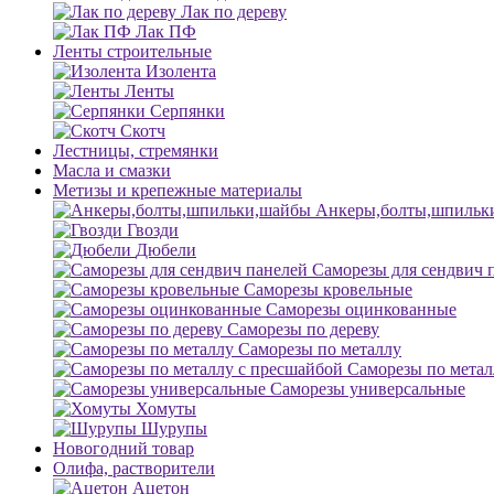
Лак по дереву
Лак ПФ
Ленты строительные
Изолента
Ленты
Серпянки
Скотч
Лестницы, стремянки
Масла и смазки
Метизы и крепежные материалы
Анкеры,болты,шпильк
Гвозди
Дюбели
Саморезы для сендвич 
Саморезы кровельные
Саморезы оцинкованные
Саморезы по дереву
Саморезы по металлу
Саморезы по метал
Саморезы универсальные
Хомуты
Шурупы
Новогодний товар
Олифа, растворители
Ацетон