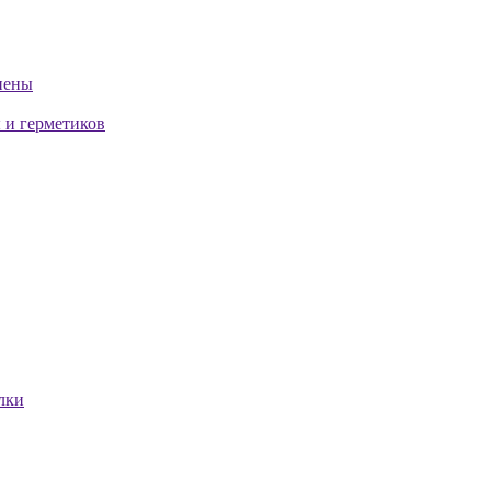
пены
 и герметиков
лки