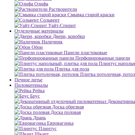
Олифа
Растворители
Смывка старой краски
Сольвент
Уайт-Спирит
Отделочные материалы
Двери, коробки
Наличник
Обои
Панели пластиковые
Перфорированные панели
Плинтус напольн
Плитка для пола
Плитка потолочная, пото
Печное литье
Пиломатериалы
Рейка
Брус
Декоративны
Доска обрезная
Доска половая
Дрань
Евровагонка
Плинтус
Шкант