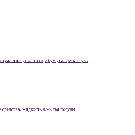
 туалетная, полотенце бум., салфетки бум.
 средства, жидкость д/мытья посуды