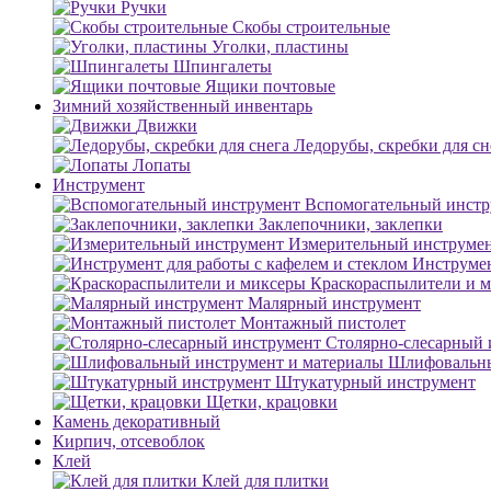
Ручки
Скобы строительные
Уголки, пластины
Шпингалеты
Ящики почтовые
Зимний хозяйственный инвентарь
Движки
Ледорубы, скребки для сн
Лопаты
Инструмент
Вспомогательный инстр
Заклепочники, заклепки
Измерительный инструме
Инструмен
Краскораспылители и 
Малярный инструмент
Монтажный пистолет
Столярно-слесарный 
Шлифовальны
Штукатурный инструмент
Щетки, крацовки
Камень декоративный
Кирпич, отсевоблок
Клей
Клей для плитки