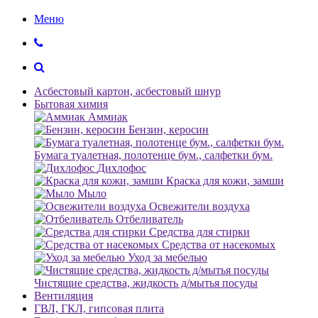
Меню
Асбестовый картон, асбестовый шнур
Бытовая химия
Аммиак
Бензин, керосин
Бумага туалетная, полотенце бум., салфетки бум.
Дихлофос
Краска для кожи, замши
Мыло
Освежители воздуха
Отбеливатель
Средства для стирки
Средства от насекомых
Уход за мебелью
Чистящие средства, жидкость д/мытья посуды
Вентиляция
ГВЛ, ГКЛ, гипсовая плита