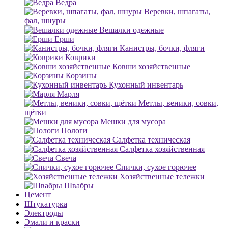
Ведра
Веревки, шпагаты,
фал, шнуры
Вешалки одежные
Ерши
Канистры, бочки, фляги
Коврики
Ковши хозяйственные
Корзины
Кухонный инвентарь
Марля
Метлы, веники, совки,
щётки
Мешки для мусора
Пологи
Салфетка техническая
Салфетка хозяйственная
Свеча
Спички, сухое горючее
Хозяйственные тележки
Швабры
Цемент
Штукатурка
Электроды
Эмали и краски