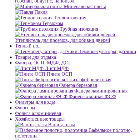
геоспан, ондутис, наноизол
Минеральная плита
Пакля
Теплоизоляция
Термоком
Трубная изоляция
Утеплитель для проемов, для обивки дверей
Теплый пол
Терморегуляторы, датчики
Товары для отдыха
Фанера, ОСП, МДФ, ДСП
Лист МДФ
Плита ОСП
Плита фибролитовая
Фанера березовая
Фанера ламинированная
Фанера хвойная ФСФ
Фильтры для воды
Флюгеры
Фольга алюминиевая
Хозяйственные товары
Ванны, тазы
Вафельное полотно,
полотенца