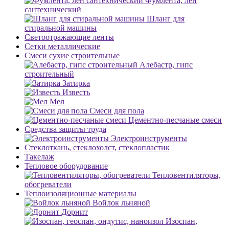
Фумлента, лен
сантехнический
Шланг для
стиральной машины
Светоотражающие ленты
Сетки металлические
Смеси сухие строительные
Алебастр, гипс
строительный
Затирка
Известь
Мел
Смеси для пола
Цементно-песчаные смеси
Средства защиты труда
Электроинструменты
Стеклоткань, стеклохолст, стеклопластик
Такелаж
Тепловое оборудование
Тепловентиляторы,
обогреватели
Теплоизоляционные материалы
Войлок льняной
Дорнит
Изоспан,