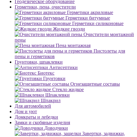
Геодезическое оборудование
Герметики, пена, очистители
Герметики акриловые
Герметики битумные
Герметики силиконовые
Жидкие гвозди
Очистители монтажной
пены
Пена монтажная
Пистолеты для
пены и герметиков
Грунтовки, шпаклевки
Антисептики
Биотекс
Грунтовки
Огнезащитные составы
Стекло жидкое
Шпаклевки
Шпакрил
Для автомобилей
Дом и уют
Домкраты и лебедки
Замки и скобяные изделия
Доводчики
Завертки, задвижки,