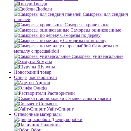
Гвозди
Дюбели
Саморезы для сендвич
панелей
Саморезы кровельные
Саморезы оцинкованные
Саморезы по дереву
Саморезы по металлу
Саморезы по
металлу с пресшайбой
Саморезы универсальные
Хомуты
Шурупы
Новогодний товар
Олифа, растворители
Ацетон
Олифа
Растворители
Смывка старой краски
Сольвент
Уайт-Спирит
Отделочные материалы
Двери, коробки
Наличник
Обои