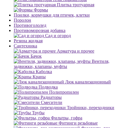
Плитка тротуарная
Формы
Поилки, кормушки для птичек, клетки
Поролон
Противогололед
Противоморозная добавка
Сад и огород
Резина жидкая
Сантехника
Арматура и прочее
Бачок
Вентиля,
задвижки, клапаны, муфты
Каболка
Краны
Люк канализационный
Подводка
Полипропилен
Радиаторы
Смесители
Тройники, переходники
Трубы
Фильтры, гофра
Фитинги резьбовые