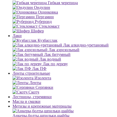
Гибкая черепица
Ондулин
Оцинковка
Пергамин
Рубероид
Стекломаст
Шифер
Лаки
Кузбасслак
Лак алкидно-уретановый
Лак аэрозольный
Лак битумный
Лак водный
Лак по дереву
Лак ПФ
Ленты строительные
Изолента
Ленты
Серпянки
Скотч
Лестницы, стремянки
Масла и смазки
Метизы и крепежные материалы
Анкеры,болты,шпильки,шайбы