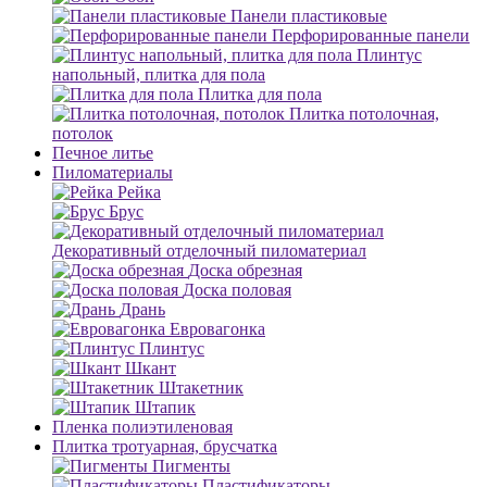
Панели пластиковые
Перфорированные панели
Плинтус
напольный, плитка для пола
Плитка для пола
Плитка потолочная,
потолок
Печное литье
Пиломатериалы
Рейка
Брус
Декоративный отделочный пиломатериал
Доска обрезная
Доска половая
Дрань
Евровагонка
Плинтус
Шкант
Штакетник
Штапик
Пленка полиэтиленовая
Плитка тротуарная, брусчатка
Пигменты
Пластификаторы