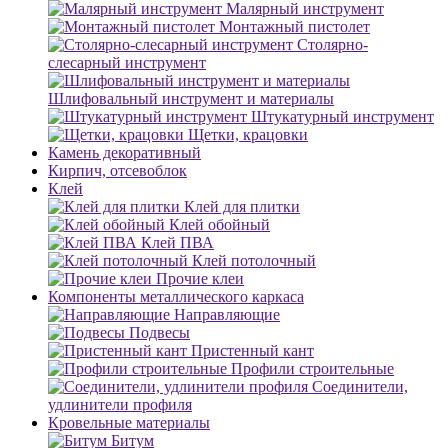
Малярный инструмент
Монтажный пистолет
Столярно-
слесарный инструмент
Шлифовальный инструмент и материалы
Штукатурный инструмент
Щетки, крацовки
Камень декоративный
Кирпич, отсевоблок
Клей
Клей для плитки
Клей обойный
Клей ПВА
Клей потолочный
Прочие клеи
Компоненты металлического каркаса
Направляющие
Подвесы
Пристенный кант
Профили строительные
Соединители,
удлинители профиля
Кровельные материалы
Битум