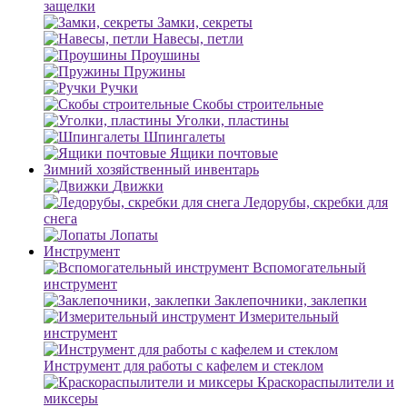
защелки
Замки, секреты
Навесы, петли
Проушины
Пружины
Ручки
Скобы строительные
Уголки, пластины
Шпингалеты
Ящики почтовые
Зимний хозяйственный инвентарь
Движки
Ледорубы, скребки для
снега
Лопаты
Инструмент
Вспомогательный
инструмент
Заклепочники, заклепки
Измерительный
инструмент
Инструмент для работы с кафелем и стеклом
Краскораспылители и
миксеры