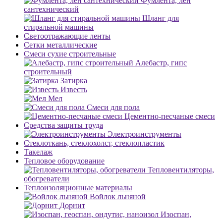
Фумлента, лен
сантехнический
Шланг для
стиральной машины
Светоотражающие ленты
Сетки металлические
Смеси сухие строительные
Алебастр, гипс
строительный
Затирка
Известь
Мел
Смеси для пола
Цементно-песчаные смеси
Средства защиты труда
Электроинструменты
Стеклоткань, стеклохолст, стеклопластик
Такелаж
Тепловое оборудование
Тепловентиляторы,
обогреватели
Теплоизоляционные материалы
Войлок льняной
Дорнит
Изоспан,