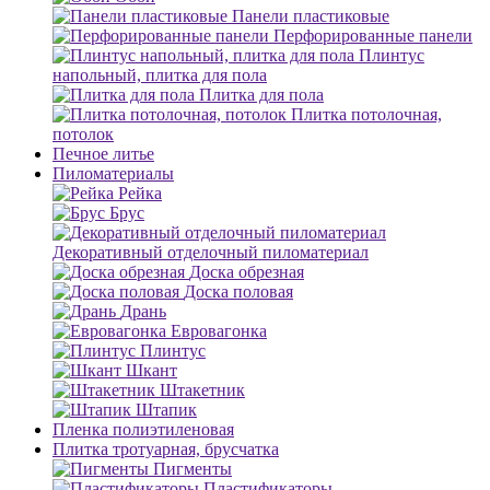
Панели пластиковые
Перфорированные панели
Плинтус
напольный, плитка для пола
Плитка для пола
Плитка потолочная,
потолок
Печное литье
Пиломатериалы
Рейка
Брус
Декоративный отделочный пиломатериал
Доска обрезная
Доска половая
Дрань
Евровагонка
Плинтус
Шкант
Штакетник
Штапик
Пленка полиэтиленовая
Плитка тротуарная, брусчатка
Пигменты
Пластификаторы