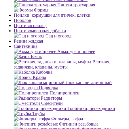
Плитка тротуарная
Формы
Поилки, кормушки для птичек, клетки
Поролон
Противогололед
Противоморозная добавка
Сад и огород
Резина жидкая
Сантехника
Арматура и прочее
Бачок
Вентиля,
задвижки, клапаны, муфты
Каболка
Краны
Люк канализационный
Подводка
Полипропилен
Радиаторы
Смесители
Тройники, переходники
Трубы
Фильтры, гофра
Фитинги резьбовые