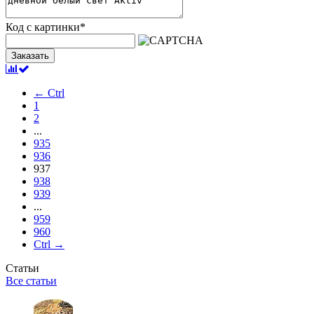
Код с картинки
*
Заказать
← Ctrl
1
2
...
935
936
937
938
939
...
959
960
Ctrl →
Статьи
Все статьи