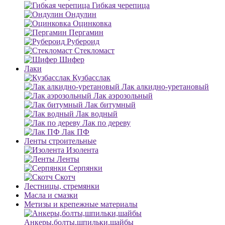
Гибкая черепица
Ондулин
Оцинковка
Пергамин
Рубероид
Стекломаст
Шифер
Лаки
Кузбасслак
Лак алкидно-уретановый
Лак аэрозольный
Лак битумный
Лак водный
Лак по дереву
Лак ПФ
Ленты строительные
Изолента
Ленты
Серпянки
Скотч
Лестницы, стремянки
Масла и смазки
Метизы и крепежные материалы
Анкеры,болты,шпильки,шайбы