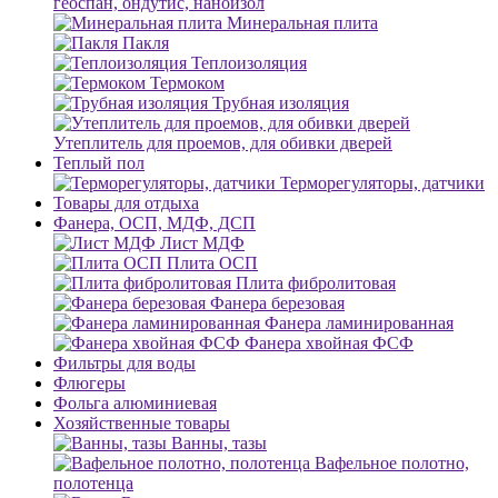
геоспан, ондутис, наноизол
Минеральная плита
Пакля
Теплоизоляция
Термоком
Трубная изоляция
Утеплитель для проемов, для обивки дверей
Теплый пол
Терморегуляторы, датчики
Товары для отдыха
Фанера, ОСП, МДФ, ДСП
Лист МДФ
Плита ОСП
Плита фибролитовая
Фанера березовая
Фанера ламинированная
Фанера хвойная ФСФ
Фильтры для воды
Флюгеры
Фольга алюминиевая
Хозяйственные товары
Ванны, тазы
Вафельное полотно,
полотенца