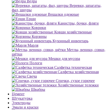
Ведра
Веревки, шпагаты,
фал, шнуры
Вешалки одежные
Ерши
Канистры, бочки, фляги
Коврики
Ковши хозяйственные
Корзины
Кухонный инвентарь
Марля
Метлы, веники, совки,
щётки
Мешки для мусора
Пологи
Салфетка техническая
Салфетка хозяйственная
Свеча
Спички, сухое горючее
Хозяйственные тележки
Швабры
Цемент
Штукатурка
Электроды
Эмали и краски