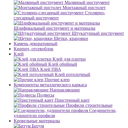
Малярный инструмент
Монтажный пистолет
Столярно-
слесарный инструмент
Шлифовальный инструмент и материалы
Штукатурный инструмент
Щетки, крацовки
Камень декоративный
Кирпич, отсевоблок
Клей
Клей для плитки
Клей обойный
Клей ПВА
Клей потолочный
Прочие клеи
Компоненты металлического каркаса
Направляющие
Подвесы
Пристенный кант
Профили строительные
Соединители,
удлинители профиля
Кровельные материалы
Битум