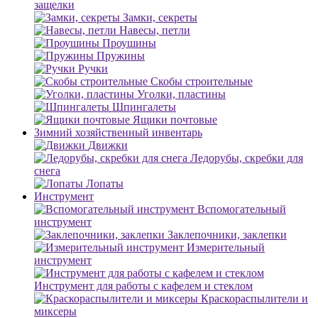
защелки
Замки, секреты
Навесы, петли
Проушины
Пружины
Ручки
Скобы строительные
Уголки, пластины
Шпингалеты
Ящики почтовые
Зимний хозяйственный инвентарь
Движки
Ледорубы, скребки для
снега
Лопаты
Инструмент
Вспомогательный
инструмент
Заклепочники, заклепки
Измерительный
инструмент
Инструмент для работы с кафелем и стеклом
Краскораспылители и
миксеры