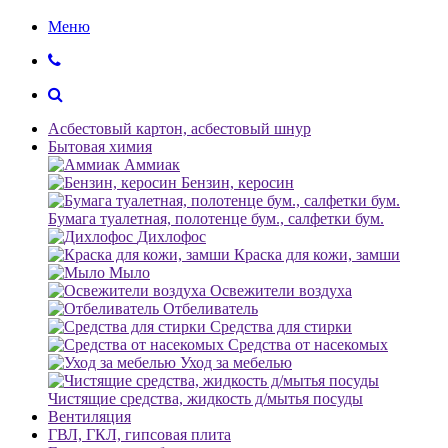
Меню
Асбестовый картон, асбестовый шнур
Бытовая химия
Аммиак
Бензин, керосин
Бумага туалетная, полотенце бум., салфетки бум.
Дихлофос
Краска для кожи, замши
Мыло
Освежители воздуха
Отбеливатель
Средства для стирки
Средства от насекомых
Уход за мебелью
Чистящие средства, жидкость д/мытья посуды
Вентиляция
ГВЛ, ГКЛ, гипсовая плита