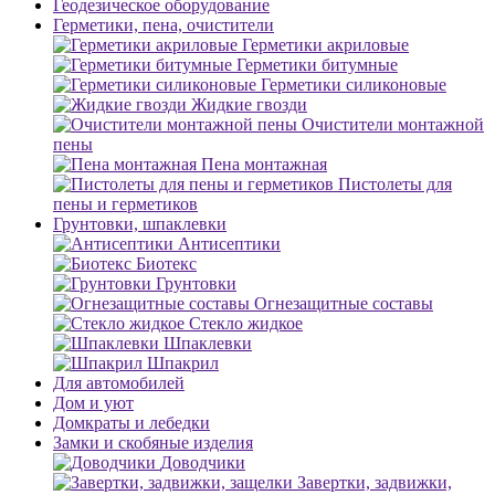
Геодезическое оборудование
Герметики, пена, очистители
Герметики акриловые
Герметики битумные
Герметики силиконовые
Жидкие гвозди
Очистители монтажной
пены
Пена монтажная
Пистолеты для
пены и герметиков
Грунтовки, шпаклевки
Антисептики
Биотекс
Грунтовки
Огнезащитные составы
Стекло жидкое
Шпаклевки
Шпакрил
Для автомобилей
Дом и уют
Домкраты и лебедки
Замки и скобяные изделия
Доводчики
Завертки, задвижки,