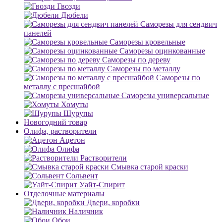
Гвозди
Дюбели
Саморезы для сендвич
панелей
Саморезы кровельные
Саморезы оцинкованные
Саморезы по дереву
Саморезы по металлу
Саморезы по
металлу с пресшайбой
Саморезы универсальные
Хомуты
Шурупы
Новогодний товар
Олифа, растворители
Ацетон
Олифа
Растворители
Смывка старой краски
Сольвент
Уайт-Спирит
Отделочные материалы
Двери, коробки
Наличник
Обои