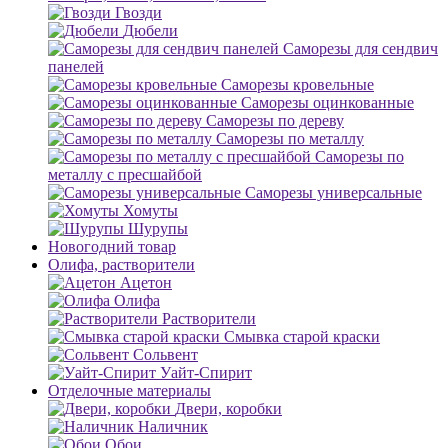
Гвозди
Дюбели
Саморезы для сендвич
панелей
Саморезы кровельные
Саморезы оцинкованные
Саморезы по дереву
Саморезы по металлу
Саморезы по
металлу с пресшайбой
Саморезы универсальные
Хомуты
Шурупы
Новогодний товар
Олифа, растворители
Ацетон
Олифа
Растворители
Смывка старой краски
Сольвент
Уайт-Спирит
Отделочные материалы
Двери, коробки
Наличник
Обои