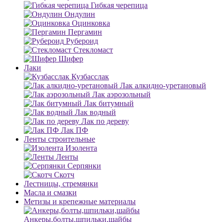
Гибкая черепица
Ондулин
Оцинковка
Пергамин
Рубероид
Стекломаст
Шифер
Лаки
Кузбасслак
Лак алкидно-уретановый
Лак аэрозольный
Лак битумный
Лак водный
Лак по дереву
Лак ПФ
Ленты строительные
Изолента
Ленты
Серпянки
Скотч
Лестницы, стремянки
Масла и смазки
Метизы и крепежные материалы
Анкеры,болты,шпильки,шайбы