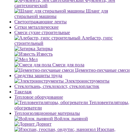
Фумлента, лен
сантехнический
Шланг для
стиральной машины
Светоотражающие ленты
Сетки металлические
Смеси сухие строительные
Алебастр, гипс
строительный
Затирка
Известь
Мел
Смеси для пола
Цементно-песчаные смеси
Средства защиты труда
Электроинструменты
Стеклоткань, стеклохолст, стеклопластик
Такелаж
Тепловое оборудование
Тепловентиляторы,
обогреватели
Теплоизоляционные материалы
Войлок льняной
Дорнит
Изоспан,