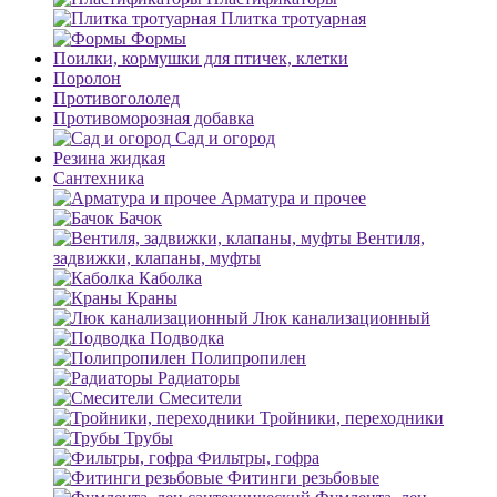
Плитка тротуарная
Формы
Поилки, кормушки для птичек, клетки
Поролон
Противогололед
Противоморозная добавка
Сад и огород
Резина жидкая
Сантехника
Арматура и прочее
Бачок
Вентиля,
задвижки, клапаны, муфты
Каболка
Краны
Люк канализационный
Подводка
Полипропилен
Радиаторы
Смесители
Тройники, переходники
Трубы
Фильтры, гофра
Фитинги резьбовые