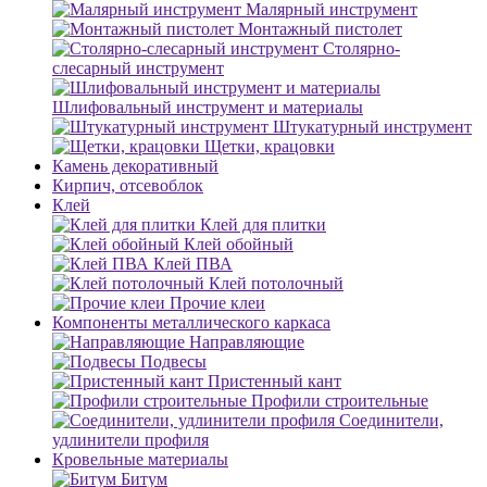
Малярный инструмент
Монтажный пистолет
Столярно-
слесарный инструмент
Шлифовальный инструмент и материалы
Штукатурный инструмент
Щетки, крацовки
Камень декоративный
Кирпич, отсевоблок
Клей
Клей для плитки
Клей обойный
Клей ПВА
Клей потолочный
Прочие клеи
Компоненты металлического каркаса
Направляющие
Подвесы
Пристенный кант
Профили строительные
Соединители,
удлинители профиля
Кровельные материалы
Битум