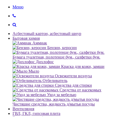
Меню
Асбестовый картон, асбестовый шнур
Бытовая химия
Аммиак
Бензин, керосин
Бумага туалетная, полотенце бум., салфетки бум.
Дихлофос
Краска для кожи, замши
Мыло
Освежители воздуха
Отбеливатель
Средства для стирки
Средства от насекомых
Уход за мебелью
Чистящие средства, жидкость д/мытья посуды
Вентиляция
ГВЛ, ГКЛ, гипсовая плита