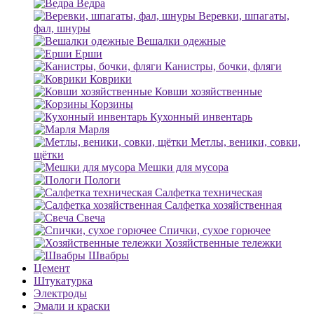
Ведра
Веревки, шпагаты,
фал, шнуры
Вешалки одежные
Ерши
Канистры, бочки, фляги
Коврики
Ковши хозяйственные
Корзины
Кухонный инвентарь
Марля
Метлы, веники, совки,
щётки
Мешки для мусора
Пологи
Салфетка техническая
Салфетка хозяйственная
Свеча
Спички, сухое горючее
Хозяйственные тележки
Швабры
Цемент
Штукатурка
Электроды
Эмали и краски