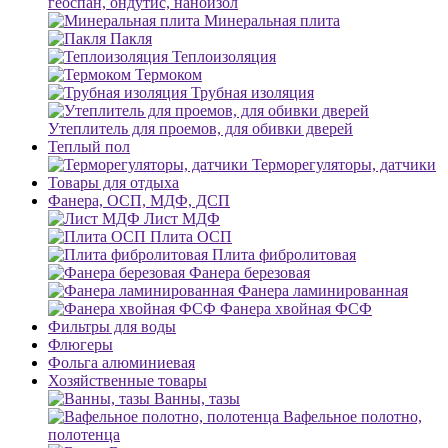
геоспан, ондутис, наноизол
Минеральная плита
Пакля
Теплоизоляция
Термоком
Трубная изоляция
Утеплитель для проемов, для обивки дверей
Теплый пол
Терморегуляторы, датчики
Товары для отдыха
Фанера, ОСП, МДФ, ДСП
Лист МДФ
Плита ОСП
Плита фибролитовая
Фанера березовая
Фанера ламинированная
Фанера хвойная ФСФ
Фильтры для воды
Флюгеры
Фольга алюминиевая
Хозяйственные товары
Ванны, тазы
Вафельное полотно,
полотенца