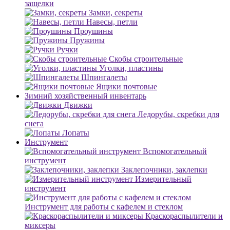
защелки
Замки, секреты
Навесы, петли
Проушины
Пружины
Ручки
Скобы строительные
Уголки, пластины
Шпингалеты
Ящики почтовые
Зимний хозяйственный инвентарь
Движки
Ледорубы, скребки для
снега
Лопаты
Инструмент
Вспомогательный
инструмент
Заклепочники, заклепки
Измерительный
инструмент
Инструмент для работы с кафелем и стеклом
Краскораспылители и
миксеры