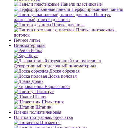
Панели пластиковые
Перфорированные панели
Плинтус
напольный, плитка для пола
Плитка для пола
Плитка потолочная,
потолок
Печное литье
Пиломатериалы
Рейка
Брус
Декоративный отделочный пиломатериал
Доска обрезная
Доска половая
Дрань
Евровагонка
Плинтус
Шкант
Штакетник
Штапик
Пленка полиэтиленовая
Плитка тротуарная, брусчатка
Пигменты
Пластификаторы