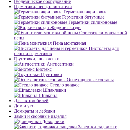
Геодезическое оборудование
Герметики, пена, очистители
Герметики акриловые
Герметики битумные
Герметики силиконовые
Жидкие гвозди
Очистители монтажной
пены
Пена монтажная
Пистолеты для
пены и герметиков
Грунтовки, шпаклевки
Антисептики
Биотекс
Грунтовки
Огнезащитные составы
Стекло жидкое
Шпаклевки
Шпакрил
Для автомобилей
Дом и уют
Домкраты и лебедки
Замки и скобяные изделия
Доводчики
Завертки, задвижки,