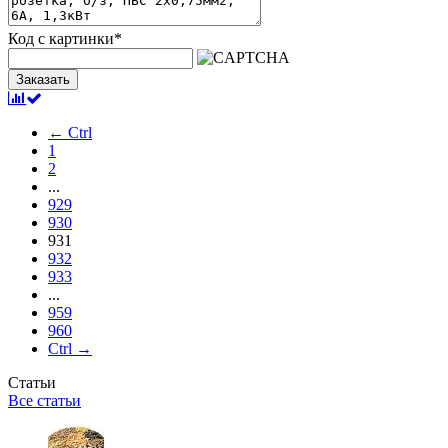
Код с картинки
*
Заказать
← Ctrl
1
2
...
929
930
931
932
933
...
959
960
Ctrl →
Статьи
Все статьи